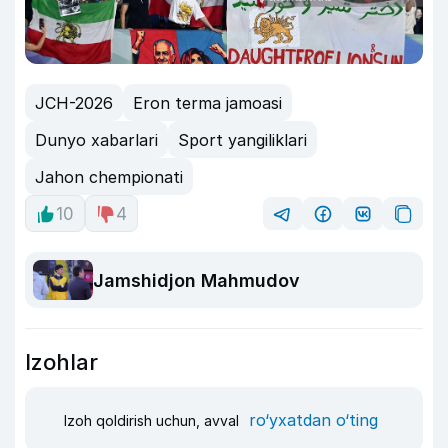
JCH-2026
Eron terma jamoasi
Dunyo xabarlari
Sport yangiliklari
Jahon chempionati
10
4
Jamshidjon Mahmudov
Izohlar
ro‘yxatdan o‘ting
Izoh qoldirish uchun, avval