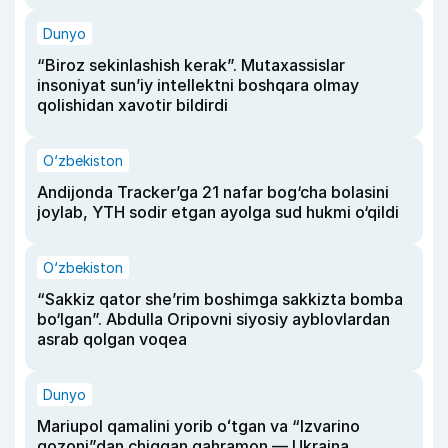
Dunyo
“Biroz sekinlashish kerak”. Mutaxassislar
insoniyat sun’iy intellektni boshqara olmay
qolishidan xavotir bildirdi
O‘zbekiston
Andijonda Tracker’ga 21 nafar bog‘cha bolasini
joylab, YTH sodir etgan ayolga sud hukmi o‘qildi
O‘zbekiston
“Sakkiz qator she’rim boshimga sakkizta bomba
bo‘lgan”. Abdulla Oripovni siyosiy ayblovlardan
asrab qolgan voqea
Dunyo
Mariupol qamalini yorib oʻtgan va “Izvarino
qozoni”dan chiqqan qahramon — Ukraina