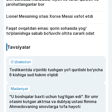
jarohatlanganlar bor
Lionel Messining otasi Xorxe Messi vafot etdi
Faqat ovqatdan emas: qorin sohasida yog‘
to‘planishiga sabab bo‘luvchi oltita zararli odat
Tavsiyalar
O‘zbekiston
Toshkentda o‘pirilib tushgan yo‘l qurilishi bo‘yicha
6 kishiga sud hukmi o‘qildi
Madaniyat
“U boshqalar baxti uchun tug‘ilgan edi”. Bir umr
otasini kutgan aktrisa va dublyaj ustasi Rimma
Ahmedovaning sinovlarga to‘la hayoti