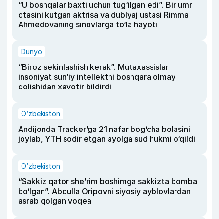
“U boshqalar baxti uchun tug‘ilgan edi”. Bir umr
otasini kutgan aktrisa va dublyaj ustasi Rimma
Ahmedovaning sinovlarga to‘la hayoti
Dunyo
“Biroz sekinlashish kerak”. Mutaxassislar
insoniyat sun’iy intellektni boshqara olmay
qolishidan xavotir bildirdi
O‘zbekiston
Andijonda Tracker’ga 21 nafar bog‘cha bolasini
joylab, YTH sodir etgan ayolga sud hukmi o‘qildi
O‘zbekiston
“Sakkiz qator she’rim boshimga sakkizta bomba
bo‘lgan”. Abdulla Oripovni siyosiy ayblovlardan
asrab qolgan voqea