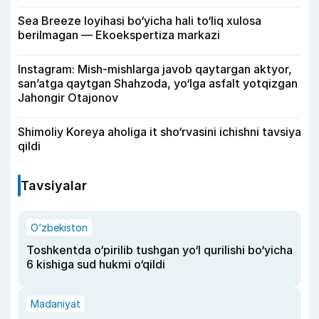
Sea Breeze loyihasi bo‘yicha hali to‘liq xulosa
berilmagan — Ekoekspertiza markazi
Instagram: Mish-mishlarga javob qaytargan aktyor,
san’atga qaytgan Shahzoda, yo‘lga asfalt yotqizgan
Jahongir Otajonov
Shimoliy Koreya aholiga it sho‘rvasini ichishni tavsiya
qildi
Tavsiyalar
O‘zbekiston
Toshkentda o‘pirilib tushgan yo‘l qurilishi bo‘yicha
6 kishiga sud hukmi o‘qildi
Madaniyat