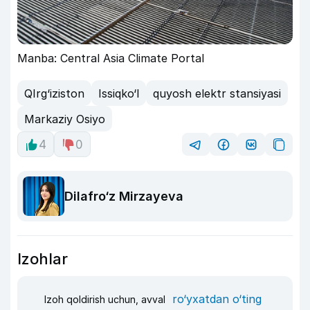
Manba: Central Asia Climate Portal
QIrg‘iziston
Issiqko‘l
quyosh elektr stansiyasi
Markaziy Osiyo
4
0
Dilafro‘z Mirzayeva
Izohlar
ro‘yxatdan o‘ting
Izoh qoldirish uchun, avval