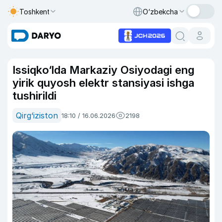
Toshkent
O‘zbekcha
Issiqko‘lda Markaziy Osiyodagi eng
yirik quyosh elektr stansiyasi ishga
tushirildi
Qirg‘iziston
18:10 / 16.06.2026
2198