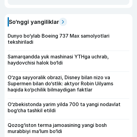
So‘nggi yangiliklar
Dunyo bo‘ylab Boeing 737 Max samolyotlari
tekshiriladi
Samarqandda yuk mashinasi YTHga uchrab,
haydovchisi halok bo‘ldi
O‘zga sayyoralik obrazi, Disney bilan nizo va
Supermen bilan do‘stlik: aktyor Robin Uilyams
haqida ko‘pchilik bilmaydigan faktlar
O‘zbekistonda yarim yilda 700 ta yangi nodavlat
bog‘cha tashkil etildi
Qozog‘iston terma jamoasining yangi bosh
murabbiyi ma’lum bo‘ldi