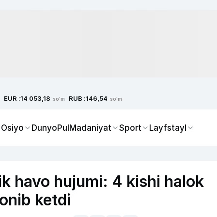
EUR :
RUB :
14 053,18
146,54
so'm
so'm
 Osiyo
Dunyo
Pul
Madaniyat
Sport
Layfstayl
k havo hujumi: 4 kishi halok
yonib ketdi