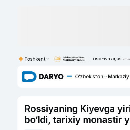
Toshkent
USD :
12 178,85
so'm
O‘zbekiston
Markaziy
Rossiyaning Kiyevga yiri
bo‘ldi, tarixiy monastir 