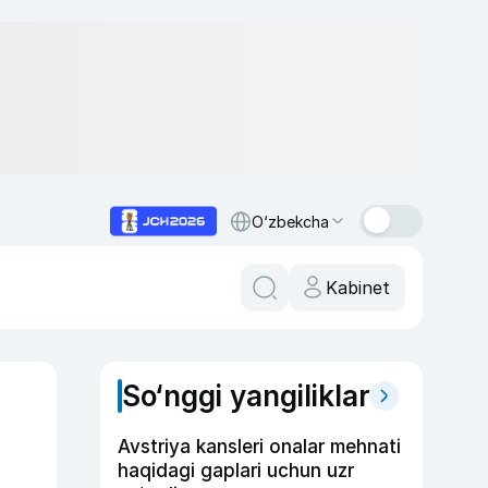
O‘zbekcha
Kabinet
So‘nggi yangiliklar
Avstriya kansleri onalar mehnati
haqidagi gaplari uchun uzr