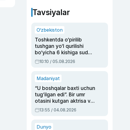
Tavsiyalar
O‘zbekiston
Toshkentda o‘pirilib
tushgan yo‘l qurilishi
bo‘yicha 6 kishiga sud
hukmi o‘qildi
10:10 / 05.08.2026
Madaniyat
“U boshqalar baxti uchun
tug‘ilgan edi”. Bir umr
otasini kutgan aktrisa va
dublyaj ustasi Rimma
13:55 / 04.08.2026
Ahmedovaning
sinovlarga to‘la hayoti
Dunyo