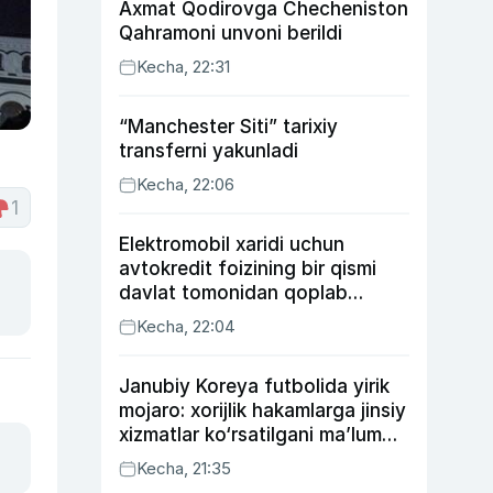
Axmat Qodirovga Checheniston
Qahramoni unvoni berildi
Kecha, 22:31
“Manchester Siti” tarixiy
transferni yakunladi
Kecha, 22:06
1
Elektromobil xaridi uchun
avtokredit foizining bir qismi
davlat tomonidan qoplab
berilishi mumkin
Kecha, 22:04
Janubiy Koreya futbolida yirik
mojaro: xorijlik hakamlarga jinsiy
xizmatlar ko‘rsatilgani ma’lum
qilindi
Kecha, 21:35