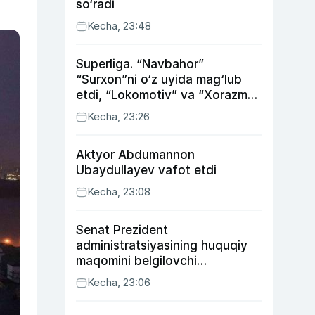
so‘radi
Kecha, 23:48
Superliga. “Navbahor”
“Surxon”ni o‘z uyida mag‘lub
etdi, “Lokomotiv” va “Xorazm”
uyda g‘alaba qozondi
Kecha, 23:26
Aktyor Abdu­mannon
Ubaydullayev vafot etdi
Kecha, 23:08
Senat Prezident
administratsiyasining huquqiy
maqomini belgilovchi
konstitutsiyaviy qonunni
Kecha, 23:06
ma’qulladi