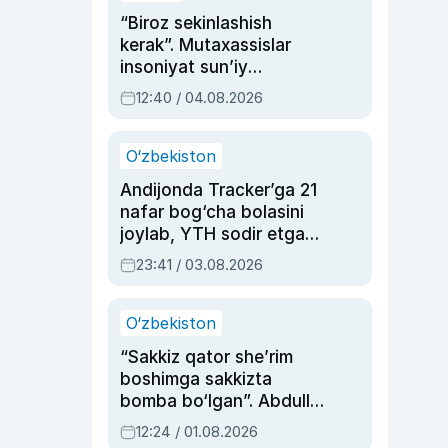
“Biroz sekinlashish
kerak”. Mutaxassislar
insoniyat sun’iy
intellektni boshqara
12:40 / 04.08.2026
olmay qolishidan xavotir
bildirdi
O‘zbekiston
Andijonda Tracker’ga 21
nafar bog‘cha bolasini
joylab, YTH sodir etgan
ayolga sud hukmi o‘qildi
23:41 / 03.08.2026
O‘zbekiston
“Sakkiz qator she’rim
boshimga sakkizta
bomba bo‘lgan”. Abdulla
Oripovni siyosiy
12:24 / 01.08.2026
ayblovlardan asrab