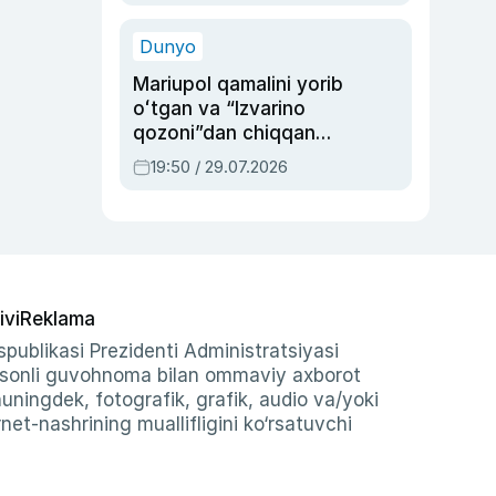
qolgan voqea
Dunyo
Mariupol qamalini yorib
oʻtgan va “Izvarino
qozoni”dan chiqqan
qahramon — Ukraina
19:50 / 29.07.2026
armiyasi bosh
qoʻmondoni Drapatiy
haqida
ivi
Reklama
publikasi Prezidenti Administratsiyasi
-sonli guvohnoma bilan ommaviy axborot
shuningdek, fotografik, grafik, audio va/yoki
et-nashrining muallifligini ko‘rsatuvchi