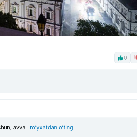
0
uchun, avval
ro‘yxatdan o‘ting