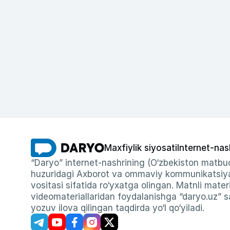
Maxfiylik siyosati
Internet-nas
“Daryo” internet-nashrining (O‘zbekiston matbuo
huzuridagi Axborot va ommaviy kommunikatsiyal
vositasi sifatida ro‘yxatga olingan. Matnli materi
videomateriallaridan foydalanishga “daryo.uz” sa
yozuv ilova qilingan taqdirda yo‘l qo‘yiladi.