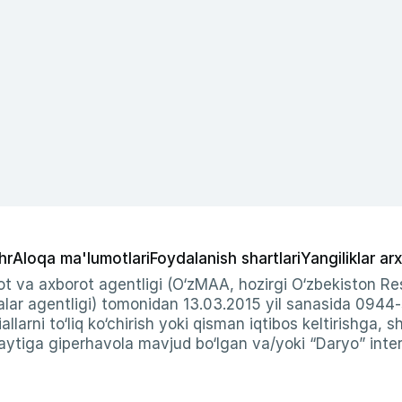
hr
Aloqa ma'lumotlari
Foydalanish shartlari
Yangiliklar arx
t va axborot agentligi (O‘zMAA, hozirgi O‘zbekiston Res
ar agentligi) tomonidan 13.03.2015 yil sanasida 0944
allarni to‘liq ko‘chirish yoki qisman iqtibos keltirishga, 
ytiga giperhavola mavjud bo‘lgan va/yoki “Daryo” intern