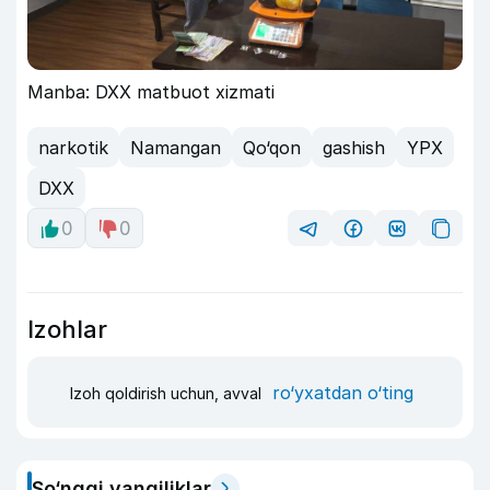
Manba: DXX matbuot xizmati
narkotik
Namangan
Qo‘qon
gashish
YPX
DXX
0
0
Izohlar
ro‘yxatdan o‘ting
Izoh qoldirish uchun, avval
So‘nggi yangiliklar