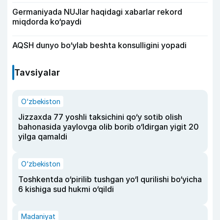
Germaniyada NUJlar haqidagi xabarlar rekord
miqdorda ko‘paydi
AQSH dunyo bo‘ylab beshta konsulligini yopadi
Tavsiyalar
O‘zbekiston
Jizzaxda 77 yoshli taksichini qo‘y sotib olish
bahonasida yaylovga olib borib o‘ldirgan yigit 20
yilga qamaldi
O‘zbekiston
Toshkentda o‘pirilib tushgan yo‘l qurilishi bo‘yicha
6 kishiga sud hukmi o‘qildi
Madaniyat