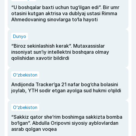
“U boshqalar baxti uchun tug‘ilgan edi”. Bir umr
otasini kutgan aktrisa va dublyaj ustasi Rimma
Ahmedovaning sinovlarga to‘la hayoti
Dunyo
“Biroz sekinlashish kerak”. Mutaxassislar
insoniyat sun’iy intellektni boshqara olmay
qolishidan xavotir bildirdi
O‘zbekiston
Andijonda Tracker’ga 21 nafar bog‘cha bolasini
joylab, YTH sodir etgan ayolga sud hukmi o‘qildi
O‘zbekiston
“Sakkiz qator she’rim boshimga sakkizta bomba
bo‘lgan”. Abdulla Oripovni siyosiy ayblovlardan
asrab qolgan voqea