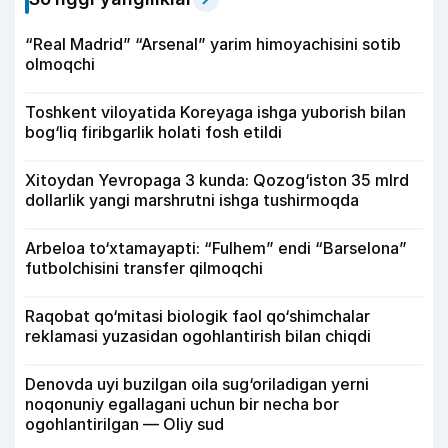
“Real Madrid” “Arsenal” yarim himoyachisini sotib
olmoqchi
Toshkent viloyatida Koreyaga ishga yuborish bilan
bog‘liq firibgarlik holati fosh etildi
Xitoydan Yevropaga 3 kunda: Qozog‘iston 35 mlrd
dollarlik yangi marshrutni ishga tushirmoqda
Arbeloa to‘xtamayapti: “Fulhem” endi “Barselona”
futbolchisini transfer qilmoqchi
Raqobat qo‘mitasi biologik faol qo‘shimchalar
reklamasi yuzasidan ogohlantirish bilan chiqdi
Denovda uyi buzilgan oila sug‘oriladigan yerni
noqonuniy egallagani uchun bir necha bor
ogohlantirilgan — Oliy sud