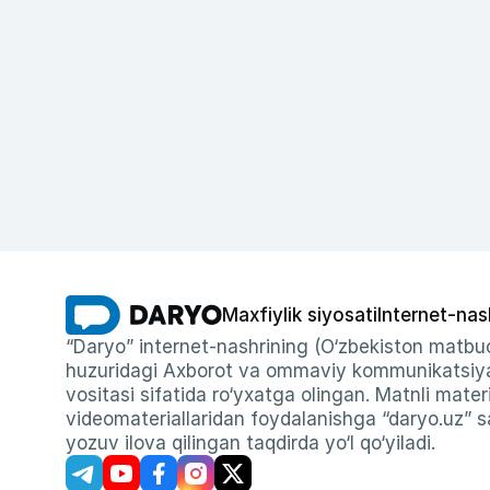
Maxfiylik siyosati
Internet-nas
“Daryo” internet-nashrining (O‘zbekiston matbuo
huzuridagi Axborot va ommaviy kommunikatsiyal
vositasi sifatida ro‘yxatga olingan. Matnli materi
videomateriallaridan foydalanishga “daryo.uz” sa
yozuv ilova qilingan taqdirda yo‘l qo‘yiladi.