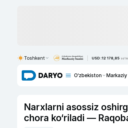
Toshkent
USD :
12 178,85
so'm
O‘zbekiston
Markaziy
Narxlarni asossiz oshi
chora ko‘riladi — Raqob