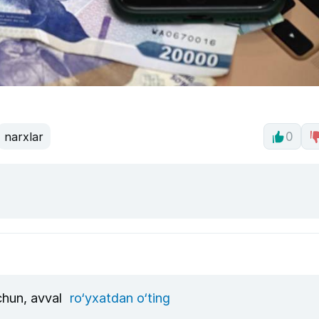
narxlar
0
uchun, avval
ro‘yxatdan o‘ting