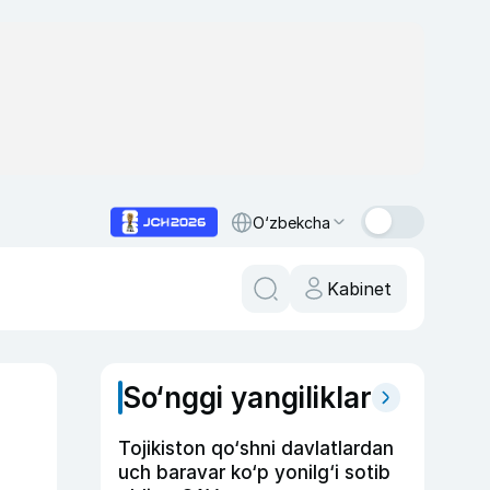
O‘zbekcha
Kabinet
So‘nggi yangiliklar
Tojikiston qo‘shni davlatlardan
uch baravar ko‘p yonilg‘i sotib