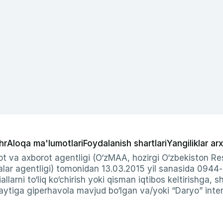
hr
Aloqa ma'lumotlari
Foydalanish shartlari
Yangiliklar arx
t va axborot agentligi (O‘zMAA, hozirgi O‘zbekiston Res
ar agentligi) tomonidan 13.03.2015 yil sanasida 0944
allarni to‘liq ko‘chirish yoki qisman iqtibos keltirishga, 
ytiga giperhavola mavjud bo‘lgan va/yoki “Daryo” intern