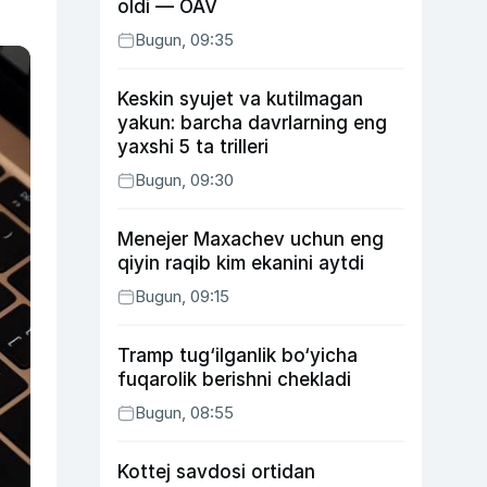
oldi — OAV
Bugun, 09:35
Keskin syujet va kutilmagan
yakun: barcha davrlarning eng
yaxshi 5 ta trilleri
Bugun, 09:30
Menejer Maxachev uchun eng
qiyin raqib kim ekanini aytdi
Bugun, 09:15
Tramp tug‘ilganlik bo‘yicha
fuqarolik berishni chekladi
Bugun, 08:55
Kottej savdosi ortidan