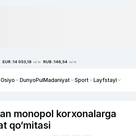
EUR :
RUB :
14 053,18
146,54
so'm
so'm
 Osiyo
Dunyo
Pul
Madaniyat
Sport
Layfstayl
rgan monopol korxonalarga
at qo‘mitasi