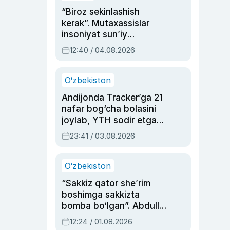
“Biroz sekinlashish
kerak”. Mutaxassislar
insoniyat sun’iy
intellektni boshqara
12:40 / 04.08.2026
olmay qolishidan xavotir
bildirdi
O‘zbekiston
Andijonda Tracker’ga 21
nafar bog‘cha bolasini
joylab, YTH sodir etgan
ayolga sud hukmi o‘qildi
23:41 / 03.08.2026
O‘zbekiston
“Sakkiz qator she’rim
boshimga sakkizta
bomba bo‘lgan”. Abdulla
Oripovni siyosiy
12:24 / 01.08.2026
ayblovlardan asrab