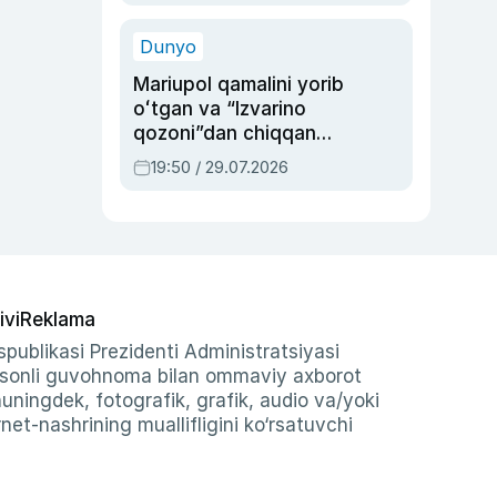
qolgan voqea
Dunyo
Mariupol qamalini yorib
oʻtgan va “Izvarino
qozoni”dan chiqqan
qahramon — Ukraina
19:50 / 29.07.2026
armiyasi bosh
qoʻmondoni Drapatiy
haqida
ivi
Reklama
publikasi Prezidenti Administratsiyasi
-sonli guvohnoma bilan ommaviy axborot
shuningdek, fotografik, grafik, audio va/yoki
et-nashrining muallifligini ko‘rsatuvchi