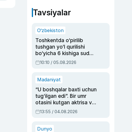
Tavsiyalar
O‘zbekiston
Toshkentda o‘pirilib
tushgan yo‘l qurilishi
bo‘yicha 6 kishiga sud
hukmi o‘qildi
10:10 / 05.08.2026
Madaniyat
“U boshqalar baxti uchun
tug‘ilgan edi”. Bir umr
otasini kutgan aktrisa va
dublyaj ustasi Rimma
13:55 / 04.08.2026
Ahmedovaning
sinovlarga to‘la hayoti
Dunyo