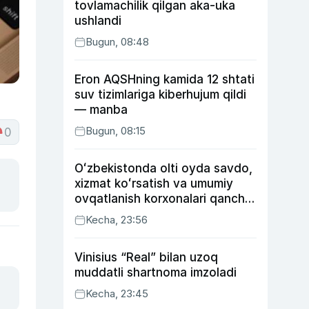
tovlamachilik qilgan aka-uka
ushlandi
Bugun, 08:48
Eron AQSHning kamida 12 shtati
suv tizimlariga kiberhujum qildi
— manba
Bugun, 08:15
0
Oʻzbekistonda olti oyda savdo,
xizmat koʻrsatish va umumiy
ovqatlanish korxonalari qancha
soliq toʻlagani ochiqlandi
Kecha, 23:56
Vinisius “Real” bilan uzoq
muddatli shartnoma imzoladi
Kecha, 23:45