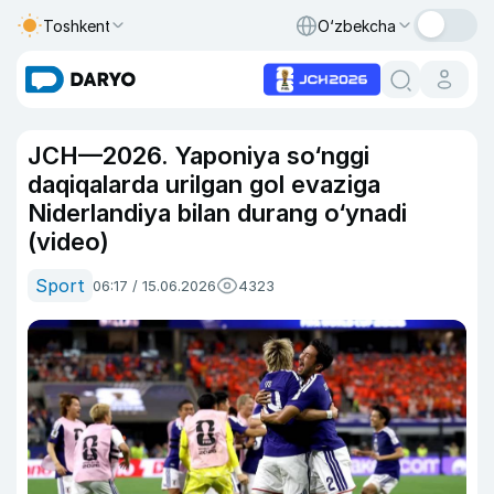
Toshkent
O‘zbekcha
JCH—2026. Yaponiya so‘nggi
daqiqalarda urilgan gol evaziga
Niderlandiya bilan durang o‘ynadi
(video)
Sport
06:17 / 15.06.2026
4323