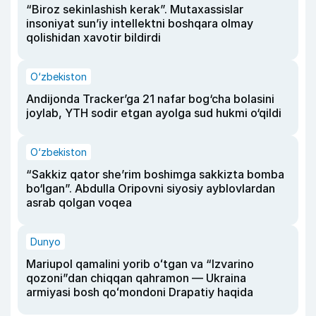
“Biroz sekinlashish kerak”. Mutaxassislar
insoniyat sun’iy intellektni boshqara olmay
qolishidan xavotir bildirdi
O‘zbekiston
Andijonda Tracker’ga 21 nafar bog‘cha bolasini
joylab, YTH sodir etgan ayolga sud hukmi o‘qildi
O‘zbekiston
“Sakkiz qator she’rim boshimga sakkizta bomba
bo‘lgan”. Abdulla Oripovni siyosiy ayblovlardan
asrab qolgan voqea
Dunyo
Mariupol qamalini yorib oʻtgan va “Izvarino
qozoni”dan chiqqan qahramon — Ukraina
armiyasi bosh qoʻmondoni Drapatiy haqida