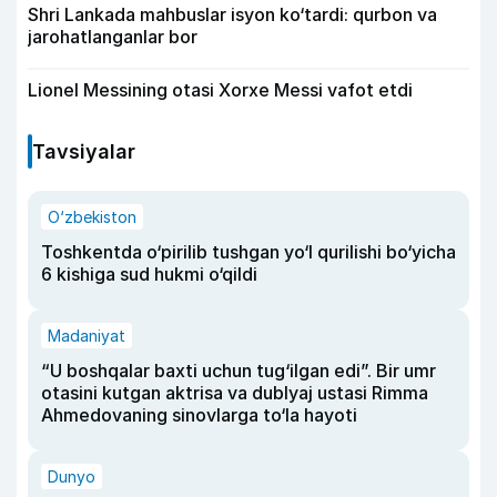
Shri Lankada mahbuslar isyon ko‘tardi: qurbon va
jarohatlanganlar bor
Lionel Messining otasi Xorxe Messi vafot etdi
Tavsiyalar
O‘zbekiston
Toshkentda o‘pirilib tushgan yo‘l qurilishi bo‘yicha
6 kishiga sud hukmi o‘qildi
Madaniyat
“U boshqalar baxti uchun tug‘ilgan edi”. Bir umr
otasini kutgan aktrisa va dublyaj ustasi Rimma
Ahmedovaning sinovlarga to‘la hayoti
Dunyo