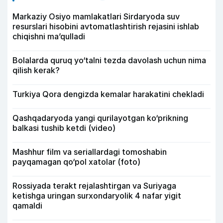
Markaziy Osiyo mamlakatlari Sirdaryoda suv
resurslari hisobini avtomatlashtirish rejasini ishlab
chiqishni ma’qulladi
Bolalarda quruq yo‘talni tezda davolash uchun nima
qilish kerak?
Turkiya Qora dengizda kemalar harakatini chekladi
Qashqadaryoda yangi qurilayotgan ko‘prikning
balkasi tushib ketdi (video)
Mashhur film va seriallardagi tomoshabin
payqamagan qo‘pol xatolar (foto)
Rossiyada terakt rejalashtirgan va Suriyaga
ketishga uringan surxondaryolik 4 nafar yigit
qamaldi