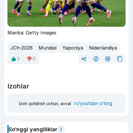
Manba: Getty Images
JCh-2026
Mundial
Yaponiya
Niderlandiya
3
0
Izohlar
ro‘yxatdan o‘ting
Izoh qoldirish uchun, avval
So‘nggi yangiliklar