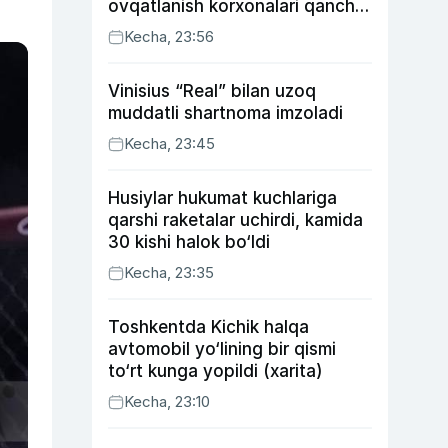
ovqatlanish korxonalari qancha
soliq toʻlagani ochiqlandi
Kecha, 23:56
Vinisius “Real” bilan uzoq
muddatli shartnoma imzoladi
Kecha, 23:45
Husiylar hukumat kuchlariga
qarshi raketalar uchirdi, kamida
30 kishi halok bo‘ldi
Kecha, 23:35
Toshkentda Kichik halqa
avtomobil yo‘lining bir qismi
to‘rt kunga yopildi (xarita)
Kecha, 23:10