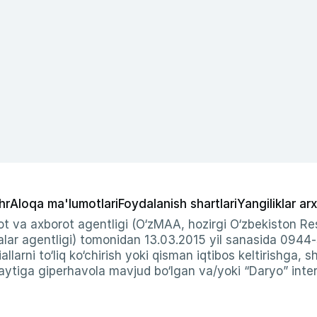
hr
Aloqa ma'lumotlari
Foydalanish shartlari
Yangiliklar arx
t va axborot agentligi (O‘zMAA, hozirgi O‘zbekiston Res
ar agentligi) tomonidan 13.03.2015 yil sanasida 0944
allarni to‘liq ko‘chirish yoki qisman iqtibos keltirishga, 
ytiga giperhavola mavjud bo‘lgan va/yoki “Daryo” intern