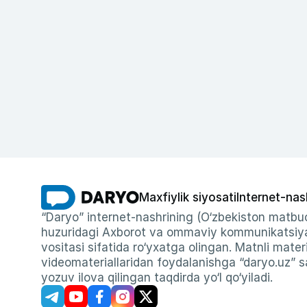
Maxfiylik siyosati
Internet-nas
“Daryo” internet-nashrining (O‘zbekiston matbuo
huzuridagi Axborot va ommaviy kommunikatsiyal
vositasi sifatida ro‘yxatga olingan. Matnli materi
videomateriallaridan foydalanishga “daryo.uz” sa
yozuv ilova qilingan taqdirda yo‘l qo‘yiladi.