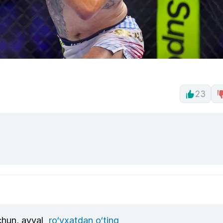
23
uchun, avval
ro‘yxatdan o‘ting