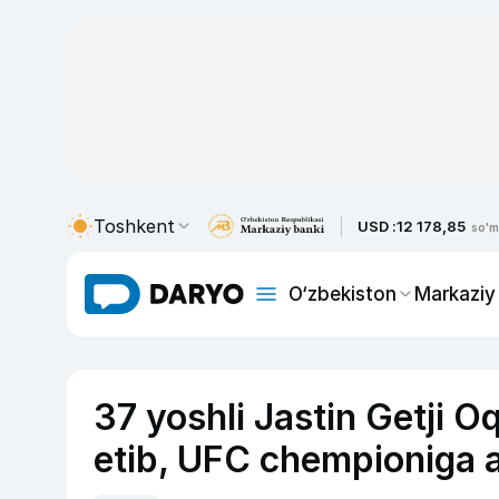
Toshkent
USD :
12 178,85
so'm
O‘zbekiston
Markaziy
37 yoshli Jastin Getji O
etib, UFC chempioniga 