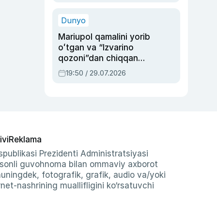
qolgan voqea
Dunyo
Mariupol qamalini yorib
oʻtgan va “Izvarino
qozoni”dan chiqqan
qahramon — Ukraina
19:50 / 29.07.2026
armiyasi bosh
qoʻmondoni Drapatiy
haqida
ivi
Reklama
publikasi Prezidenti Administratsiyasi
-sonli guvohnoma bilan ommaviy axborot
shuningdek, fotografik, grafik, audio va/yoki
et-nashrining muallifligini ko‘rsatuvchi