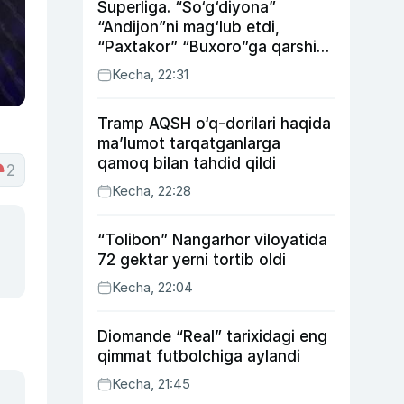
Superliga. “So‘g‘diyona”
“Andijon”ni mag‘lub etdi,
“Paxtakor” “Buxoro”ga qarshi
bahsda g‘alabani qo‘ldan
Kecha, 22:31
chiqardi
Tramp AQSH o‘q-dorilari haqida
ma’lumot tarqatganlarga
qamoq bilan tahdid qildi
2
Kecha, 22:28
“Tolibon” Nangarhor viloyatida
72 gektar yerni tortib oldi
Kecha, 22:04
Diomande “Real” tarixidagi eng
qimmat futbolchiga aylandi
Kecha, 21:45