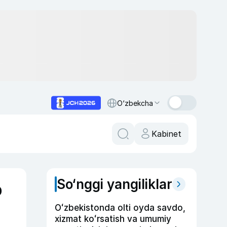
O‘zbekcha
Kabinet
So‘nggi yangiliklar
b
Oʻzbekistonda olti oyda savdo,
xizmat koʻrsatish va umumiy