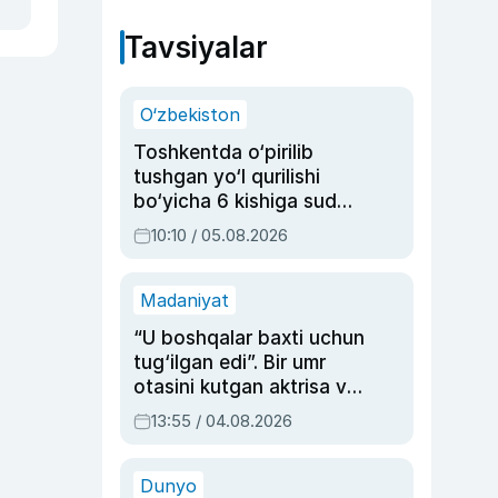
Tavsiyalar
O‘zbekiston
Toshkentda o‘pirilib
tushgan yo‘l qurilishi
bo‘yicha 6 kishiga sud
hukmi o‘qildi
10:10 / 05.08.2026
Madaniyat
“U boshqalar baxti uchun
tug‘ilgan edi”. Bir umr
otasini kutgan aktrisa va
dublyaj ustasi Rimma
13:55 / 04.08.2026
Ahmedovaning
sinovlarga to‘la hayoti
Dunyo