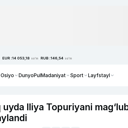
EUR :
RUB :
14 053,18
146,54
so'm
so'm
 Osiyo
Dunyo
Pul
Madaniyat
Sport
Layfstayl
q uyda Iliya Topuriyani mag‘lu
aylandi