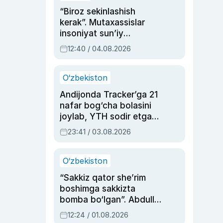
“Biroz sekinlashish
kerak”. Mutaxassislar
insoniyat sun’iy
intellektni boshqara
12:40 / 04.08.2026
olmay qolishidan xavotir
bildirdi
O‘zbekiston
Andijonda Tracker’ga 21
nafar bog‘cha bolasini
joylab, YTH sodir etgan
ayolga sud hukmi o‘qildi
23:41 / 03.08.2026
O‘zbekiston
“Sakkiz qator she’rim
boshimga sakkizta
bomba bo‘lgan”. Abdulla
Oripovni siyosiy
12:24 / 01.08.2026
ayblovlardan asrab