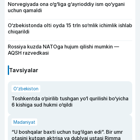
Norvegiyada ona o‘g‘liga g‘ayrioddiy ism qo‘ygani
uchun qamaldi
O‘zbekistonda olti oyda 15 trln so‘mlik ichimlik ishlab
chiqarildi
Rossiya kuzda NATOga hujum qilishi mumkin —
AQSH razvedkasi
Tavsiyalar
O‘zbekiston
Toshkentda o‘pirilib tushgan yo‘l qurilishi bo‘yicha
6 kishiga sud hukmi o‘qildi
Madaniyat
“U boshqalar baxti uchun tug‘ilgan edi”. Bir umr
otasini kutgan aktrisa va dublyaj ustasi Rimma