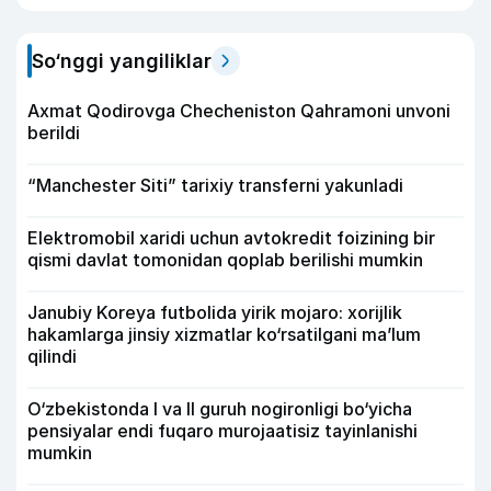
So‘nggi yangiliklar
Axmat Qodirovga Checheniston Qahramoni unvoni
berildi
“Manchester Siti” tarixiy transferni yakunladi
Elektromobil xaridi uchun avtokredit foizining bir
qismi davlat tomonidan qoplab berilishi mumkin
Janubiy Koreya futbolida yirik mojaro: xorijlik
hakamlarga jinsiy xizmatlar ko‘rsatilgani ma’lum
qilindi
O‘zbekistonda I va II guruh nogironligi bo‘yicha
pensiyalar endi fuqaro murojaatisiz tayinlanishi
mumkin