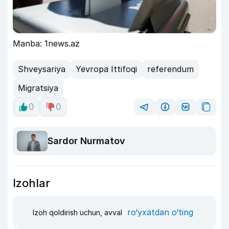
Manba: 1news.az
Shveysariya
Yevropa Ittifoqi
referendum
Migratsiya
0
0
Sardor Nurmatov
Izohlar
ro‘yxatdan o‘ting
Izoh qoldirish uchun, avval