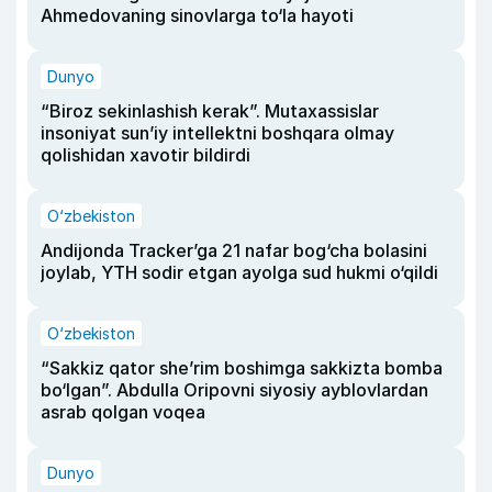
Ahmedovaning sinovlarga to‘la hayoti
Dunyo
“Biroz sekinlashish kerak”. Mutaxassislar
insoniyat sun’iy intellektni boshqara olmay
qolishidan xavotir bildirdi
O‘zbekiston
Andijonda Tracker’ga 21 nafar bog‘cha bolasini
joylab, YTH sodir etgan ayolga sud hukmi o‘qildi
O‘zbekiston
“Sakkiz qator she’rim boshimga sakkizta bomba
bo‘lgan”. Abdulla Oripovni siyosiy ayblovlardan
asrab qolgan voqea
Dunyo