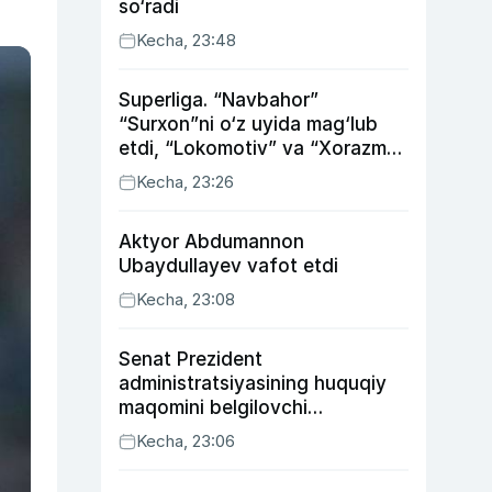
so‘radi
Kecha, 23:48
Superliga. “Navbahor”
“Surxon”ni o‘z uyida mag‘lub
etdi, “Lokomotiv” va “Xorazm”
uyda g‘alaba qozondi
Kecha, 23:26
Aktyor Abdu­mannon
Ubaydullayev vafot etdi
Kecha, 23:08
Senat Prezident
administratsiyasining huquqiy
maqomini belgilovchi
konstitutsiyaviy qonunni
Kecha, 23:06
ma’qulladi