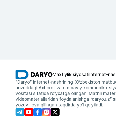
Maxfiylik siyosati
Internet-nas
“Daryo” internet-nashrining (O‘zbekiston matbuo
huzuridagi Axborot va ommaviy kommunikatsiyal
vositasi sifatida ro‘yxatga olingan. Matnli materi
videomateriallaridan foydalanishga “daryo.uz” sa
yozuv ilova qilingan taqdirda yo‘l qo‘yiladi.