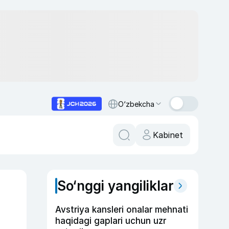
O‘zbekcha
Kabinet
So‘nggi yangiliklar
Avstriya kansleri onalar mehnati
haqidagi gaplari uchun uzr