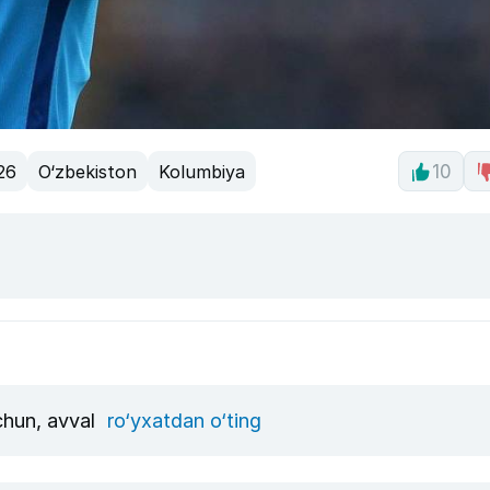
26
O‘zbekiston
Kolumbiya
10
uchun, avval
ro‘yxatdan o‘ting