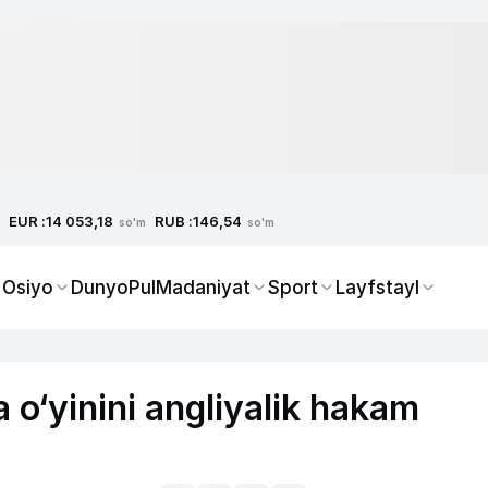
EUR :
RUB :
14 053,18
146,54
so'm
so'm
 Osiyo
Dunyo
Pul
Madaniyat
Sport
Layfstayl
o‘yinini angliyalik hakam