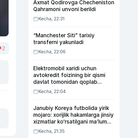
Axmat Qodirovga Checheniston
Qahramoni unvoni berildi
Kecha, 22:31
“Manchester Siti” tarixiy
transferni yakunladi
2
Kecha, 22:06
Elektromobil xaridi uchun
avtokredit foizining bir qismi
davlat tomonidan qoplab
berilishi mumkin
Kecha, 22:04
Janubiy Koreya futbolida yirik
mojaro: xorijlik hakamlarga jinsiy
xizmatlar ko‘rsatilgani ma’lum
qilindi
Kecha, 21:35