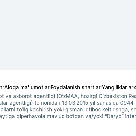
hr
Aloqa ma'lumotlari
Foydalanish shartlari
Yangiliklar arx
t va axborot agentligi (O‘zMAA, hozirgi O‘zbekiston Res
ar agentligi) tomonidan 13.03.2015 yil sanasida 0944
allarni to‘liq ko‘chirish yoki qisman iqtibos keltirishga, 
ytiga giperhavola mavjud bo‘lgan va/yoki “Daryo” intern