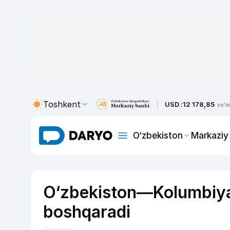
Toshkent
USD :
12 178,85
so'm
O‘zbekiston
Markaziy
O‘zbekiston—Kolumbiya 
boshqaradi