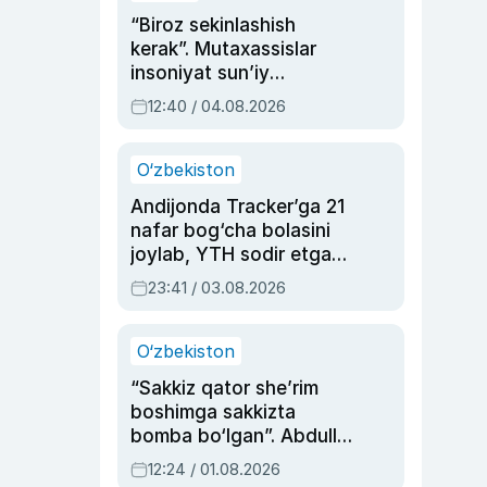
“Biroz sekinlashish
kerak”. Mutaxassislar
insoniyat sun’iy
intellektni boshqara
12:40 / 04.08.2026
olmay qolishidan xavotir
bildirdi
O‘zbekiston
Andijonda Tracker’ga 21
nafar bog‘cha bolasini
joylab, YTH sodir etgan
ayolga sud hukmi o‘qildi
23:41 / 03.08.2026
O‘zbekiston
“Sakkiz qator she’rim
boshimga sakkizta
bomba bo‘lgan”. Abdulla
Oripovni siyosiy
12:24 / 01.08.2026
ayblovlardan asrab