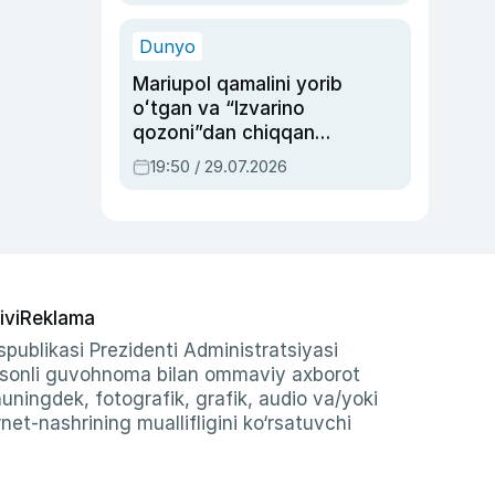
qolgan voqea
Dunyo
Mariupol qamalini yorib
oʻtgan va “Izvarino
qozoni”dan chiqqan
qahramon — Ukraina
19:50 / 29.07.2026
armiyasi bosh
qoʻmondoni Drapatiy
haqida
ivi
Reklama
publikasi Prezidenti Administratsiyasi
-sonli guvohnoma bilan ommaviy axborot
shuningdek, fotografik, grafik, audio va/yoki
et-nashrining muallifligini ko‘rsatuvchi