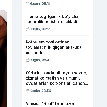
Bugun, 09:15
Tramp tug‘ilganlik bo‘yicha
fuqarolik berishni chekladi
Bugun, 08:55
Kottej savdosi ortidan
tovlamachilik qilgan aka-uka
ushlandi
Bugun, 08:48
Oʻzbekistonda olti oyda savdo,
xizmat koʻrsatish va umumiy
ovqatlanish korxonalari qancha
soliq toʻlagani ochiqlandi
Kecha, 23:56
Vinisius “Real” bilan uzoq