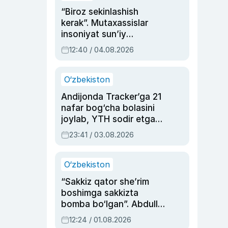
“Biroz sekinlashish
kerak”. Mutaxassislar
insoniyat sun’iy
intellektni boshqara
12:40 / 04.08.2026
olmay qolishidan xavotir
bildirdi
O‘zbekiston
Andijonda Tracker’ga 21
nafar bog‘cha bolasini
joylab, YTH sodir etgan
ayolga sud hukmi o‘qildi
23:41 / 03.08.2026
O‘zbekiston
“Sakkiz qator she’rim
boshimga sakkizta
bomba bo‘lgan”. Abdulla
Oripovni siyosiy
12:24 / 01.08.2026
ayblovlardan asrab