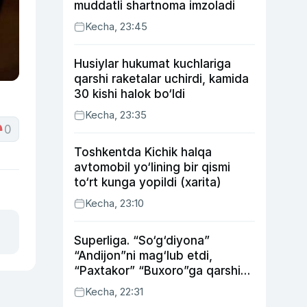
muddatli shartnoma imzoladi
Kecha, 23:45
Husiylar hukumat kuchlariga
qarshi raketalar uchirdi, kamida
30 kishi halok bo‘ldi
Kecha, 23:35
0
Toshkentda Kichik halqa
avtomobil yo‘lining bir qismi
to‘rt kunga yopildi (xarita)
Kecha, 23:10
Superliga. “So‘g‘diyona”
“Andijon”ni mag‘lub etdi,
“Paxtakor” “Buxoro”ga qarshi
bahsda g‘alabani qo‘ldan
Kecha, 22:31
chiqardi