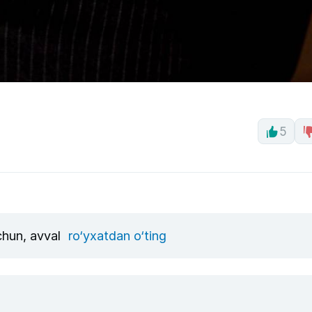
5
uchun, avval
ro‘yxatdan o‘ting