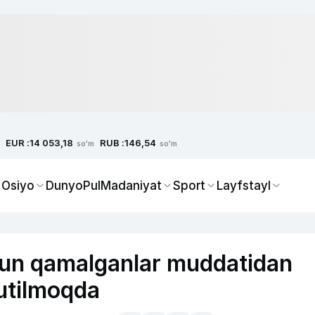
EUR :
RUB :
14 053,18
146,54
so'm
so'm
 Osiyo
Dunyo
Pul
Madaniyat
Sport
Layfstayl
hun qamalganlar muddatidan
kutilmoqda