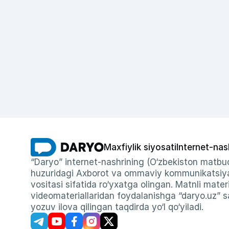
Maxfiylik siyosati
Internet-nas
“Daryo” internet-nashrining (O‘zbekiston matbuo
huzuridagi Axborot va ommaviy kommunikatsiyal
vositasi sifatida ro‘yxatga olingan. Matnli materi
videomateriallaridan foydalanishga “daryo.uz” sa
yozuv ilova qilingan taqdirda yo‘l qo‘yiladi.