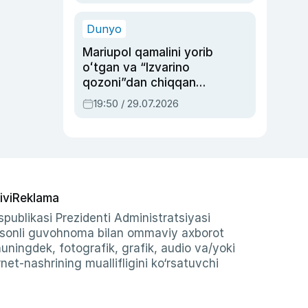
qolgan voqea
Dunyo
Mariupol qamalini yorib
oʻtgan va “Izvarino
qozoni”dan chiqqan
qahramon — Ukraina
19:50 / 29.07.2026
armiyasi bosh
qoʻmondoni Drapatiy
haqida
ivi
Reklama
publikasi Prezidenti Administratsiyasi
-sonli guvohnoma bilan ommaviy axborot
shuningdek, fotografik, grafik, audio va/yoki
et-nashrining muallifligini ko‘rsatuvchi