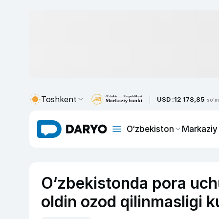
Toshkent
USD :
12 178,85
so'm
O‘zbekiston
Markaziy
O‘zbekistonda pora uc
oldin ozod qilinmasligi 