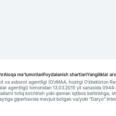
hr
Aloqa ma'lumotlari
Foydalanish shartlari
Yangiliklar arx
t va axborot agentligi (O‘zMAA, hozirgi O‘zbekiston Res
ar agentligi) tomonidan 13.03.2015 yil sanasida 0944
allarni to‘liq ko‘chirish yoki qisman iqtibos keltirishga, 
ytiga giperhavola mavjud bo‘lgan va/yoki “Daryo” intern