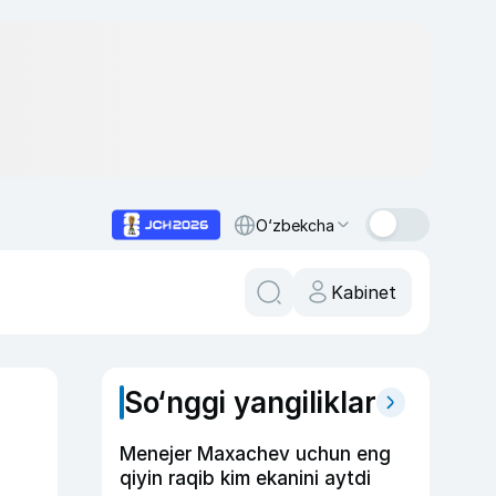
O‘zbekcha
Kabinet
So‘nggi yangiliklar
Menejer Maxachev uchun eng
qiyin raqib kim ekanini aytdi