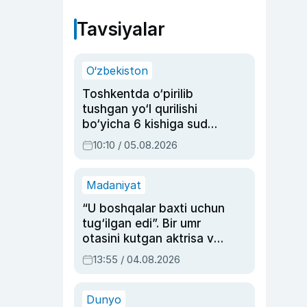
Tavsiyalar
O‘zbekiston
Toshkentda o‘pirilib
tushgan yo‘l qurilishi
bo‘yicha 6 kishiga sud
hukmi o‘qildi
10:10 / 05.08.2026
Madaniyat
“U boshqalar baxti uchun
tug‘ilgan edi”. Bir umr
otasini kutgan aktrisa va
dublyaj ustasi Rimma
13:55 / 04.08.2026
Ahmedovaning
sinovlarga to‘la hayoti
Dunyo