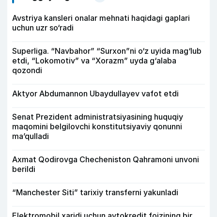
Avstriya kansleri onalar mehnati haqidagi gaplari
uchun uzr so‘radi
Superliga. “Navbahor” “Surxon”ni o‘z uyida mag‘lub
etdi, “Lokomotiv” va “Xorazm” uyda g‘alaba
qozondi
Aktyor Abdu­mannon Ubaydullayev vafot etdi
Senat Prezident administratsiyasining huquqiy
maqomini belgilovchi konstitutsiyaviy qonunni
ma’qulladi
Axmat Qodirovga Checheniston Qahramoni unvoni
berildi
“Manchester Siti” tarixiy transferni yakunladi
Elektromobil xaridi uchun avtokredit foizining bir