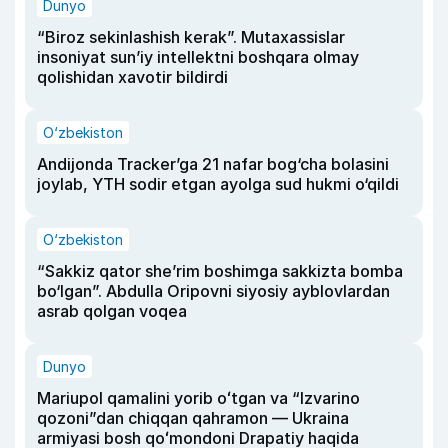
Dunyo
“Biroz sekinlashish kerak”. Mutaxassislar
insoniyat sun’iy intellektni boshqara olmay
qolishidan xavotir bildirdi
O‘zbekiston
Andijonda Tracker’ga 21 nafar bog‘cha bolasini
joylab, YTH sodir etgan ayolga sud hukmi o‘qildi
O‘zbekiston
“Sakkiz qator she’rim boshimga sakkizta bomba
bo‘lgan”. Abdulla Oripovni siyosiy ayblovlardan
asrab qolgan voqea
Dunyo
Mariupol qamalini yorib oʻtgan va “Izvarino
qozoni”dan chiqqan qahramon — Ukraina
armiyasi bosh qoʻmondoni Drapatiy haqida