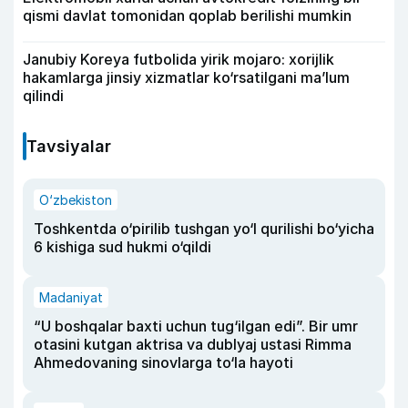
qismi davlat tomonidan qoplab berilishi mumkin
Janubiy Koreya futbolida yirik mojaro: xorijlik
hakamlarga jinsiy xizmatlar ko‘rsatilgani ma’lum
qilindi
Tavsiyalar
O‘zbekiston
Toshkentda o‘pirilib tushgan yo‘l qurilishi bo‘yicha
6 kishiga sud hukmi o‘qildi
Madaniyat
“U boshqalar baxti uchun tug‘ilgan edi”. Bir umr
otasini kutgan aktrisa va dublyaj ustasi Rimma
Ahmedovaning sinovlarga to‘la hayoti