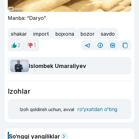
Manba: “Daryo”
shakar
import
bojxona
bozor
savdo
2
1
Islombek Umaraliyev
Izohlar
ro‘yxatdan o‘ting
Izoh qoldirish uchun, avval
So‘nggi yangiliklar