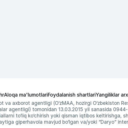
hr
Aloqa ma'lumotlari
Foydalanish shartlari
Yangiliklar arx
t va axborot agentligi (O‘zMAA, hozirgi O‘zbekiston Res
ar agentligi) tomonidan 13.03.2015 yil sanasida 0944
allarni to‘liq ko‘chirish yoki qisman iqtibos keltirishga, 
ytiga giperhavola mavjud bo‘lgan va/yoki “Daryo” intern