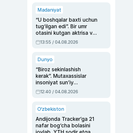
Madaniyat
“U boshqalar baxti uchun
tug‘ilgan edi”. Bir umr
otasini kutgan aktrisa va
dublyaj ustasi Rimma
13:55 / 04.08.2026
Ahmedovaning
sinovlarga to‘la hayoti
Dunyo
“Biroz sekinlashish
kerak”. Mutaxassislar
insoniyat sun’iy
intellektni boshqara
12:40 / 04.08.2026
olmay qolishidan xavotir
bildirdi
O‘zbekiston
Andijonda Tracker’ga 21
nafar bog‘cha bolasini
joylab, YTH sodir etgan