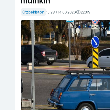
mumkin
O‘zbekiston
15:28 / 14.06.2026
22319