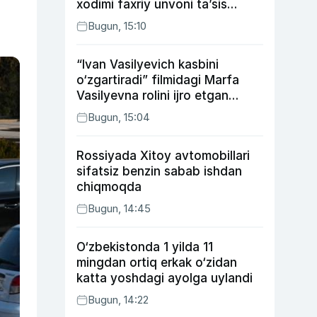
xodimi faxriy unvoni taʼsis
etilishi mumkin
Bugun, 15:10
“Ivan Vasilyevich kasbini
o‘zgartiradi” filmidagi Marfa
Vasilyevna rolini ijro etgan
aktrisaning taqdiri qanday
Bugun, 15:04
kechdi?
Rossiyada Xitoy avtomobillari
sifatsiz benzin sabab ishdan
chiqmoqda
Bugun, 14:45
O‘zbekistonda 1 yilda 11
mingdan ortiq erkak o‘zidan
katta yoshdagi ayolga uylandi
Bugun, 14:22