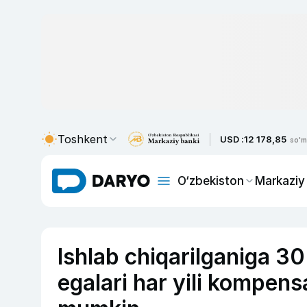
Toshkent
USD :
12 178,85
so'm
O‘zbekiston
Markaziy
Ishlab chiqarilganiga 3
egalari har yili kompens