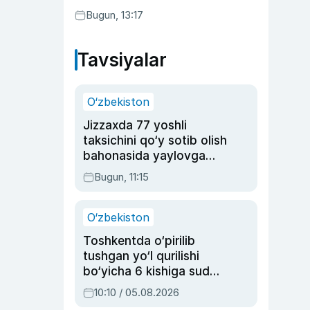
Bugun, 13:17
Tavsiyalar
O‘zbekiston
Jizzaxda 77 yoshli
taksichini qo‘y sotib olish
bahonasida yaylovga
olib borib o‘ldirgan yigit
Bugun, 11:15
20 yilga qamaldi
O‘zbekiston
Toshkentda o‘pirilib
tushgan yo‘l qurilishi
bo‘yicha 6 kishiga sud
hukmi o‘qildi
10:10 / 05.08.2026