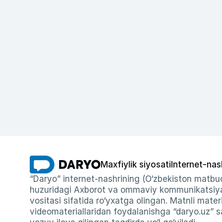
Maxfiylik siyosati
Internet-nas
“Daryo” internet-nashrining (O‘zbekiston matbuo
huzuridagi Axborot va ommaviy kommunikatsiyal
vositasi sifatida ro‘yxatga olingan. Matnli materi
videomateriallaridan foydalanishga “daryo.uz” sa