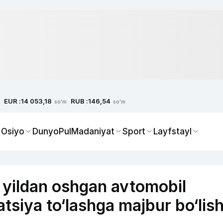
EUR :
RUB :
14 053,18
146,54
so'm
so'm
 Osiyo
Dunyo
Pul
Madaniyat
Sport
Layfstayl
0 yildan oshgan avtomobil
atsiya to‘lashga majbur bo‘lish