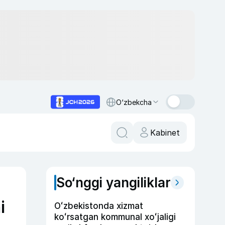
O‘zbekcha
Kabinet
So‘nggi yangiliklar
i
Oʻzbekistonda xizmat
koʻrsatgan kommunal xoʻjaligi