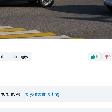
obil
ekologiya
9
2
uchun, avval
ro‘yxatdan o‘ting