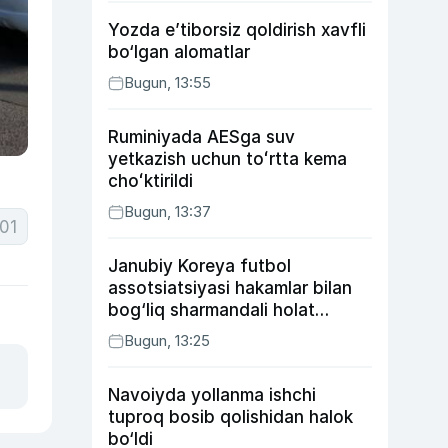
Yozda e’tiborsiz qoldirish xavfli
bo‘lgan alomatlar
Bugun, 13:55
Ruminiyada AESga suv
yetkazish uchun toʻrtta kema
choʻktirildi
Bugun, 13:37
01
Janubiy Koreya futbol
assotsiatsiyasi hakamlar bilan
bog‘liq sharmandali holat
bo‘yicha bayonot berdi
Bugun, 13:25
Navoiyda yollanma ishchi
tuproq bosib qolishidan halok
bo‘ldi