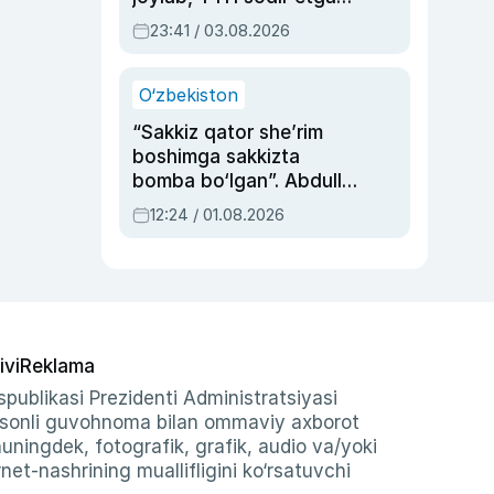
ayolga sud hukmi o‘qildi
23:41 / 03.08.2026
O‘zbekiston
“Sakkiz qator she’rim
boshimga sakkizta
bomba bo‘lgan”. Abdulla
Oripovni siyosiy
12:24 / 01.08.2026
ayblovlardan asrab
qolgan voqea
ivi
Reklama
publikasi Prezidenti Administratsiyasi
-sonli guvohnoma bilan ommaviy axborot
shuningdek, fotografik, grafik, audio va/yoki
et-nashrining muallifligini ko‘rsatuvchi