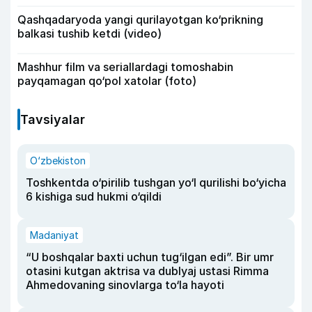
Qashqadaryoda yangi qurilayotgan ko‘prikning
balkasi tushib ketdi (video)
Mashhur film va seriallardagi tomoshabin
payqamagan qo‘pol xatolar (foto)
Tavsiyalar
O‘zbekiston
Toshkentda o‘pirilib tushgan yo‘l qurilishi bo‘yicha
6 kishiga sud hukmi o‘qildi
Madaniyat
“U boshqalar baxti uchun tug‘ilgan edi”. Bir umr
otasini kutgan aktrisa va dublyaj ustasi Rimma
Ahmedovaning sinovlarga to‘la hayoti