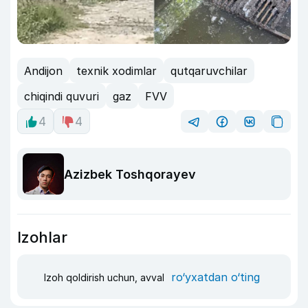
Andijon
texnik xodimlar
qutqaruvchilar
chiqindi quvuri
gaz
FVV
4
4
Azizbek Toshqorayev
Izohlar
ro‘yxatdan o‘ting
Izoh qoldirish uchun, avval