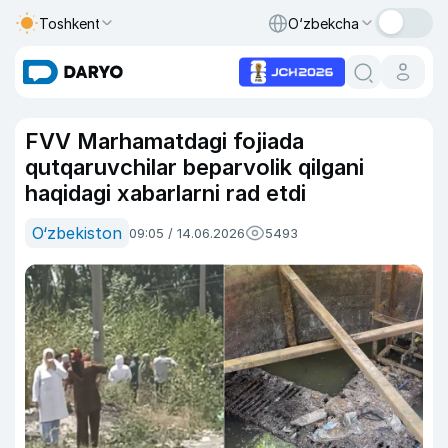
Toshkent
O‘zbekcha
FVV Marhamatdagi fojiada
qutqaruvchilar beparvolik qilgani
haqidagi xabarlarni rad etdi
O‘zbekiston
09:05 / 14.06.2026
5493