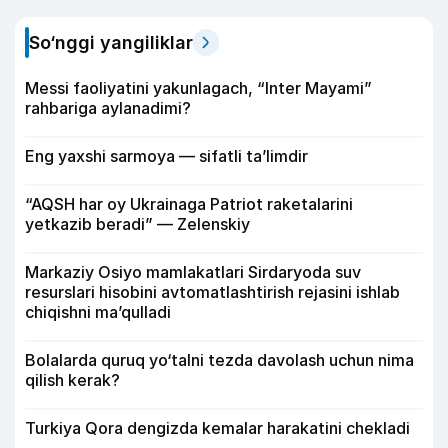
So‘nggi yangiliklar
Messi faoliyatini yakunlagach, “Inter Mayami”
rahbariga aylanadimi?
Eng yaxshi sarmoya — sifatli ta’limdir
“AQSH har oy Ukrainaga Patriot raketalarini
yetkazib beradi” — Zelenskiy
Markaziy Osiyo mamlakatlari Sirdaryoda suv
resurslari hisobini avtomatlashtirish rejasini ishlab
chiqishni ma’qulladi
Bolalarda quruq yo‘talni tezda davolash uchun nima
qilish kerak?
Turkiya Qora dengizda kemalar harakatini chekladi