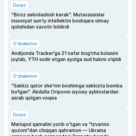
Dunyo
“Biroz sekinlashish kerak”. Mutaxassislar
insoniyat sun’iy intellektni boshqara olmay
qolishidan xavotir bildirdi
O‘zbekiston
Andijonda Tracker’ga 21 nafar bog‘cha bolasini
joylab, YTH sodir etgan ayolga sud hukmi o‘qildi
O‘zbekiston
“Sakkiz qator she’rim boshimga sakkizta bomba
bo‘lgan”. Abdulla Oripovni siyosiy ayblovlardan
asrab qolgan voqea
Dunyo
Mariupol qamalini yorib oʻtgan va “Izvarino
qozoni”dan chiqqan qahramon — Ukraina