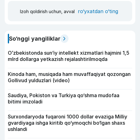
ro‘yxatdan o‘ting
Izoh qoldirish uchun, avval
So‘nggi yangiliklar
Oʻzbekistonda sunʼiy intellekt xizmatlari hajmini 1,5
mlrd dollarga yetkazish rejalashtirilmoqda
Kinoda ham, musiqada ham muvaffaqiyat qozongan
Gollivud yulduzlari (video)
Saudiya, Pokiston va Turkiya qo‘shma mudofaa
bitimi imzoladi
Surxondaryoda fuqaroni 1000 dollar evaziga Milliy
gvardiyaga ishga kiritib qo‘ymoqchi bo‘lgan shaxs
ushlandi