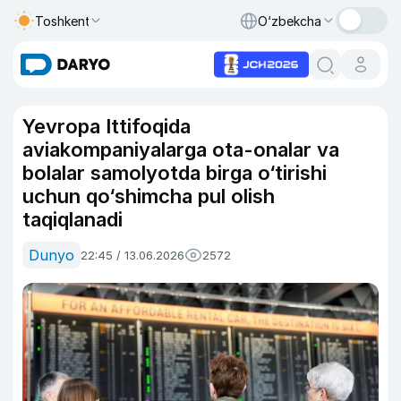
Toshkent
O‘zbekcha
Yevropa Ittifoqida
aviakompaniyalarga ota-onalar va
bolalar samolyotda birga o‘tirishi
uchun qo‘shimcha pul olish
taqiqlanadi
Dunyo
22:45 / 13.06.2026
2572