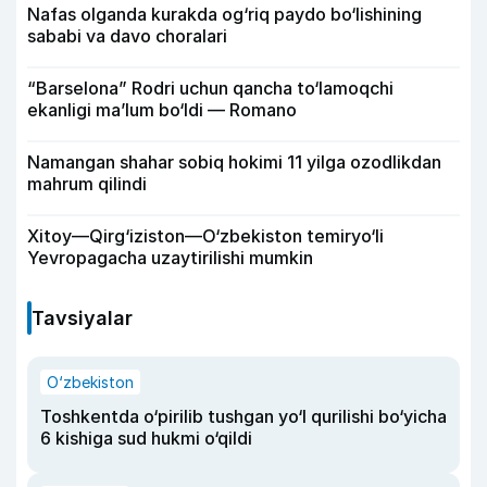
Nafas olganda kurakda og‘riq paydo bo‘lishining
sababi va davo choralari
“Barselona” Rodri uchun qancha to‘lamoqchi
ekanligi ma’lum bo‘ldi — Romano
Namangan shahar sobiq hokimi 11 yilga ozodlikdan
mahrum qilindi
Xitoy—Qirg‘iziston—O‘zbekiston temiryo‘li
Yevropagacha uzaytirilishi mumkin
Tavsiyalar
O‘zbekiston
Toshkentda o‘pirilib tushgan yo‘l qurilishi bo‘yicha
6 kishiga sud hukmi o‘qildi