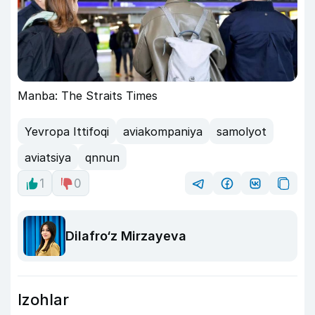
Manba: The Straits Times
Yevropa Ittifoqi
aviakompaniya
samolyot
aviatsiya
qnnun
1
0
Dilafro‘z Mirzayeva
Izohlar