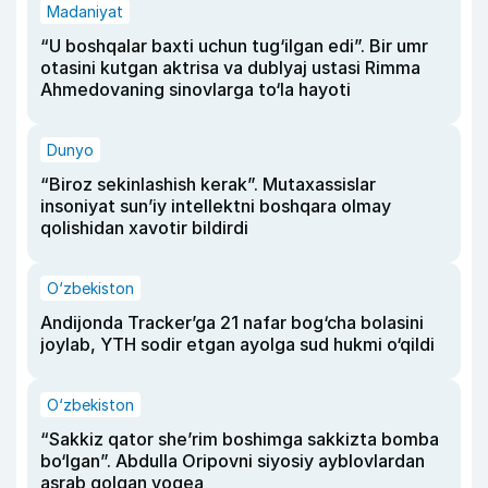
Madaniyat
“U boshqalar baxti uchun tug‘ilgan edi”. Bir umr
otasini kutgan aktrisa va dublyaj ustasi Rimma
Ahmedovaning sinovlarga to‘la hayoti
Dunyo
“Biroz sekinlashish kerak”. Mutaxassislar
insoniyat sun’iy intellektni boshqara olmay
qolishidan xavotir bildirdi
O‘zbekiston
Andijonda Tracker’ga 21 nafar bog‘cha bolasini
joylab, YTH sodir etgan ayolga sud hukmi o‘qildi
O‘zbekiston
“Sakkiz qator she’rim boshimga sakkizta bomba
bo‘lgan”. Abdulla Oripovni siyosiy ayblovlardan
asrab qolgan voqea