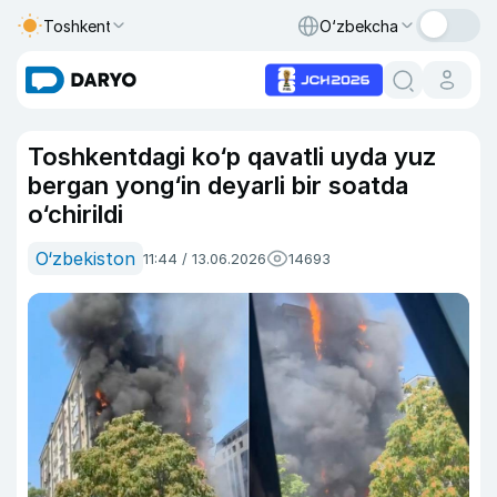
Toshkent
O‘zbekcha
Toshkentdagi ko‘p qavatli uyda yuz
bergan yong‘in deyarli bir soatda
o‘chirildi
O‘zbekiston
11:44 / 13.06.2026
14693