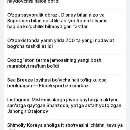
haydovchisi halok bo‘ldi
O‘zga sayyoralik obrazi, Disney bilan nizo va
Supermen bilan do‘stlik: aktyor Robin Uilyams
haqida ko‘pchilik bilmaydigan faktlar
O‘zbekistonda yarim yilda 700 ta yangi nodavlat
bog‘cha tashkil etildi
Qozog‘iston terma jamoasining yangi bosh
murabbiyi ma’lum bo‘ldi
Sea Breeze loyihasi bo‘yicha hali to‘liq xulosa
berilmagan — Ekoekspertiza markazi
Instagram: Mish-mishlarga javob qaytargan aktyor,
san’atga qaytgan Shahzoda, yo‘lga asfalt yotqizgan
Jahongir Otajonov
Shimoliy Koreya aholiga it sho‘rvasini ichishni tavsiya