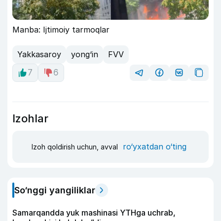
Manba: Ijtimoiy tarmoqlar
Yakkasaroy
yong‘in
FVV
7
6
Izohlar
ro‘yxatdan o‘ting
Izoh qoldirish uchun, avval
So‘nggi yangiliklar
Samarqandda yuk mashinasi YTHga uchrab,