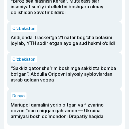
“Biroz sekinlashish kerak”. Mutaxassislar
insoniyat sun’iy intellektni boshqara olmay
qolishidan xavotir bildirdi
O‘zbekiston
Andijonda Tracker’ga 21 nafar bog‘cha bolasini
joylab, YTH sodir etgan ayolga sud hukmi o‘qildi
O‘zbekiston
“Sakkiz qator she’rim boshimga sakkizta bomba
bo‘lgan”. Abdulla Oripovni siyosiy ayblovlardan
asrab qolgan voqea
Dunyo
Mariupol qamalini yorib oʻtgan va “Izvarino
qozoni”dan chiqqan qahramon — Ukraina
armiyasi bosh qoʻmondoni Drapatiy haqida