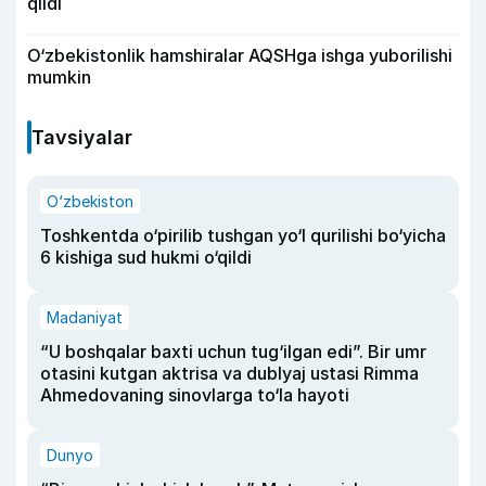
qildi
O‘zbekistonlik hamshiralar AQSHga ishga yuborilishi
mumkin
Tavsiyalar
O‘zbekiston
Toshkentda o‘pirilib tushgan yo‘l qurilishi bo‘yicha
6 kishiga sud hukmi o‘qildi
Madaniyat
“U boshqalar baxti uchun tug‘ilgan edi”. Bir umr
otasini kutgan aktrisa va dublyaj ustasi Rimma
Ahmedovaning sinovlarga to‘la hayoti
Dunyo