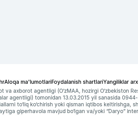
hr
Aloqa ma'lumotlari
Foydalanish shartlari
Yangiliklar arx
t va axborot agentligi (O‘zMAA, hozirgi O‘zbekiston Res
ar agentligi) tomonidan 13.03.2015 yil sanasida 0944
allarni to‘liq ko‘chirish yoki qisman iqtibos keltirishga, 
ytiga giperhavola mavjud bo‘lgan va/yoki “Daryo” intern