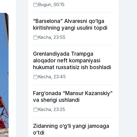
Bugun, 00:15
“Barselona” Alvaresni qo‘lga
kiritishning yangi usulini topdi
Kecha, 23:55
Grenlandiyada Trampga
aloqador neft kompaniyasi
hukumat ruxsatisiz ish boshladi
Kecha, 23:45
Farg‘onada “Mansur Kazanskiy”
va sherigi ushlandi
Kecha, 23:25
Zidanning o‘g‘li yangi jamoaga
o‘tdi