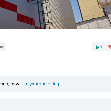
avr
0
uchun, avval
ro‘yxatdan o‘ting