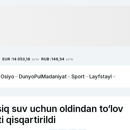
EUR :
RUB :
14 053,18
146,54
so'm
so'm
 Osiyo
Dunyo
Pul
Madaniyat
Sport
Layfstayl
siq suv uchun oldindan to‘lov
 qisqartirildi