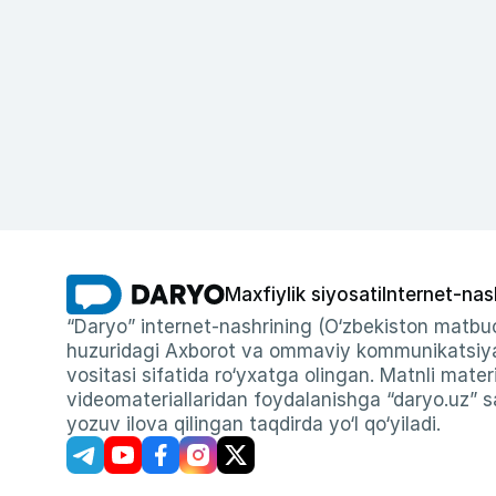
Maxfiylik siyosati
Internet-nas
“Daryo” internet-nashrining (O‘zbekiston matbuo
huzuridagi Axborot va ommaviy kommunikatsiyal
vositasi sifatida ro‘yxatga olingan. Matnli materi
videomateriallaridan foydalanishga “daryo.uz” sa
yozuv ilova qilingan taqdirda yo‘l qo‘yiladi.