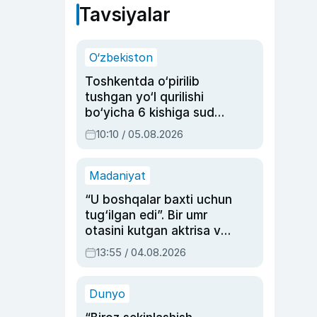
Tavsiyalar
O‘zbekiston
Toshkentda o‘pirilib
tushgan yo‘l qurilishi
bo‘yicha 6 kishiga sud
hukmi o‘qildi
10:10 / 05.08.2026
Madaniyat
“U boshqalar baxti uchun
tug‘ilgan edi”. Bir umr
otasini kutgan aktrisa va
dublyaj ustasi Rimma
13:55 / 04.08.2026
Ahmedovaning
sinovlarga to‘la hayoti
Dunyo