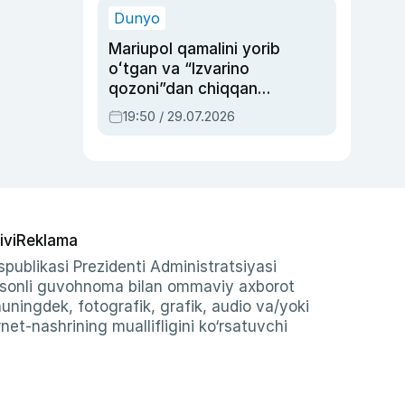
Dunyo
Mariupol qamalini yorib
oʻtgan va “Izvarino
qozoni”dan chiqqan
qahramon — Ukraina
19:50 / 29.07.2026
armiyasi bosh
qoʻmondoni Drapatiy
haqida
ivi
Reklama
publikasi Prezidenti Administratsiyasi
-sonli guvohnoma bilan ommaviy axborot
shuningdek, fotografik, grafik, audio va/yoki
et-nashrining muallifligini ko‘rsatuvchi