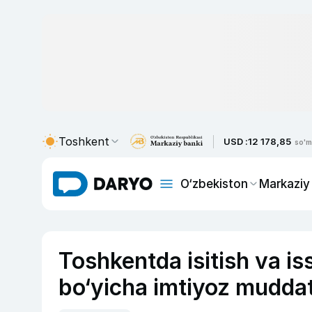
Toshkent
USD :
12 178,85
so'm
O‘zbekiston
Markaziy
Toshkentda isitish va is
bo‘yicha imtiyoz muddati