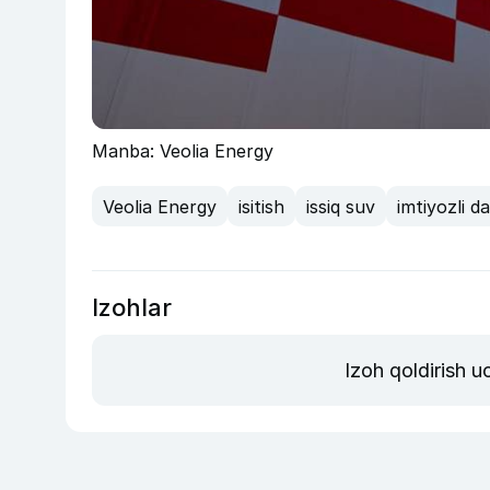
Manba: Veolia Energy
Veolia Energy
isitish
issiq suv
imtiyozli d
Izohlar
Izoh qoldirish 