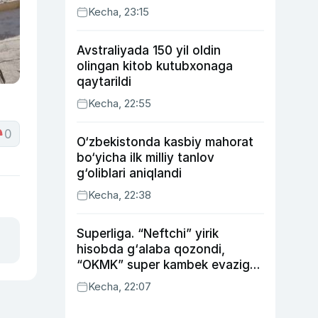
Kecha, 23:15
Avstraliyada 150 yil oldin
olingan kitob kutubxonaga
qaytarildi
Kecha, 22:55
0
O‘zbekistonda kasbiy mahorat
bo‘yicha ilk milliy tanlov
g‘oliblari aniqlandi
Kecha, 22:38
Superliga. “Neftchi” yirik
hisobda g‘alaba qozondi,
“OKMK” super kambek evaziga
“Bunyodkor”dan ustun keldi,
Kecha, 22:07
“Nasaf” durang qayd etdi