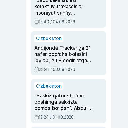
“Biroz sekinlashish
kerak”. Mutaxassislar
insoniyat sun’iy
intellektni boshqara
12:40 / 04.08.2026
olmay qolishidan xavotir
bildirdi
O‘zbekiston
Andijonda Tracker’ga 21
nafar bog‘cha bolasini
joylab, YTH sodir etgan
ayolga sud hukmi o‘qildi
23:41 / 03.08.2026
O‘zbekiston
“Sakkiz qator she’rim
boshimga sakkizta
bomba bo‘lgan”. Abdulla
Oripovni siyosiy
12:24 / 01.08.2026
ayblovlardan asrab
qolgan voqea