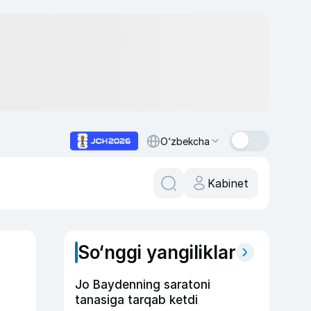
O‘zbekcha
Kabinet
So‘nggi yangiliklar
Jo Baydenning saratoni
tanasiga tarqab ketdi