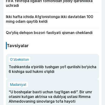
FIFA Yevropa ligalari tomonidan jiddiy qarshilikka
uchradi
Ikki hafta ichida Afg‘onistonga ikki davlatdan 100
ming odam qaytib keldi
Qo‘yliq dehqon bozori faoliyati qisman cheklandi
Tavsiyalar
O‘zbekiston
Toshkentda o‘pirilib tushgan yo‘l qurilishi bo‘yicha
6 kishiga sud hukmi o‘qildi
Madaniyat
“U boshqalar baxti uchun tug‘ilgan edi”. Bir umr
otasini kutgan aktrisa va dublyaj ustasi Rimma
Ahmedovaning sinovlarga to‘la hayoti