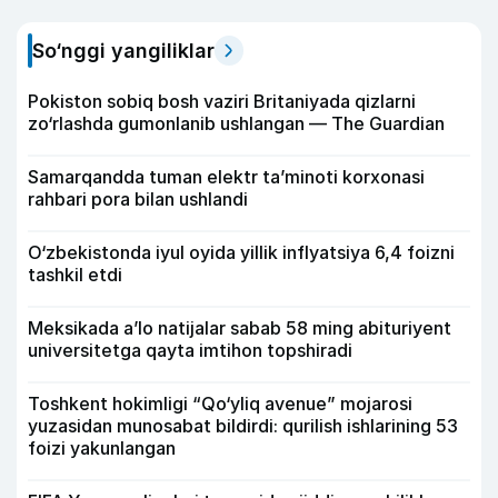
So‘nggi yangiliklar
Pokiston sobiq bosh vaziri Britaniyada qizlarni
zo‘rlashda gumonlanib ushlangan — The Guardian
Samarqandda tuman elektr ta’minoti korxonasi
rahbari pora bilan ushlandi
O‘zbekistonda iyul oyida yillik inflyatsiya 6,4 foizni
tashkil etdi
Meksikada a’lo natijalar sabab 58 ming abituriyent
universitetga qayta imtihon topshiradi
Toshkent hokimligi “Qo‘yliq avenue” mojarosi
yuzasidan munosabat bildirdi: qurilish ishlarining 53
foizi yakunlangan