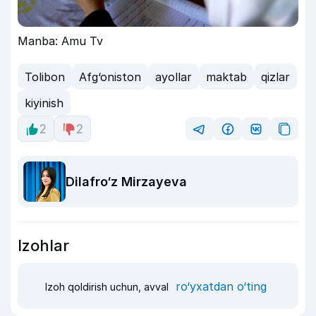
Manba: Amu Tv
Tolibon
Afg‘oniston
ayollar
maktab
qizlar
kiyinish
2
2
Dilafro‘z Mirzayeva
Izohlar
ro‘yxatdan o‘ting
Izoh qoldirish uchun, avval