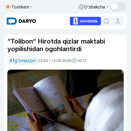
Toshkent
O‘zbekcha
“Tolibon” Hirotda qizlar maktabi
yopilishidan ogohlantirdi
Afg'oniston
23:50 / 13.06.2026
3072