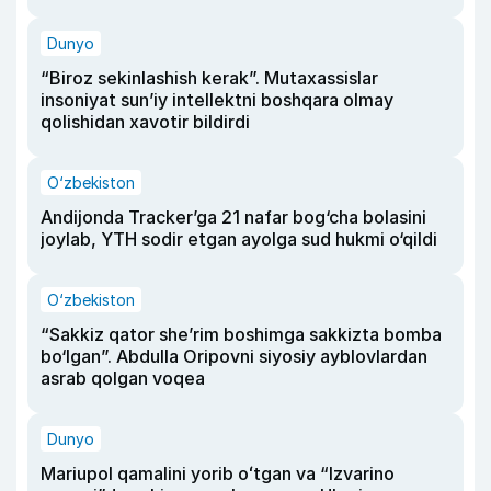
Dunyo
“Biroz sekinlashish kerak”. Mutaxassislar
insoniyat sun’iy intellektni boshqara olmay
qolishidan xavotir bildirdi
O‘zbekiston
Andijonda Tracker’ga 21 nafar bog‘cha bolasini
joylab, YTH sodir etgan ayolga sud hukmi o‘qildi
O‘zbekiston
“Sakkiz qator she’rim boshimga sakkizta bomba
bo‘lgan”. Abdulla Oripovni siyosiy ayblovlardan
asrab qolgan voqea
Dunyo
Mariupol qamalini yorib oʻtgan va “Izvarino