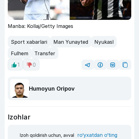
Manba: Kollaj/Getty Images
Sport xabarlari
Man Yunayted
Nyukasl
Fulhem
Transfer
1
0
Humoyun Oripov
Izohlar
ro‘yxatdan o‘ting
Izoh qoldirish uchun, avval