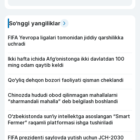
So‘nggi yangiliklar
FIFA Yevropa ligalari tomonidan jiddiy qarshilikka
uchradi
Ikki hafta ichida Afg‘onistonga ikki davlatdan 100
ming odam qaytib keldi
Qo‘yliq dehqon bozori faoliyati qisman cheklandi
Chinozda hududi obod qilinmagan mahallalarni
“sharmandali mahalla” deb belgilash boshlandi
O‘zbekistonda sun‘iy intellektga asoslangan “Smart
Fermer” raqamli platformasi ishga tushiriladi
FIFA prezidenti saylovda yutish uchun JCH-2030