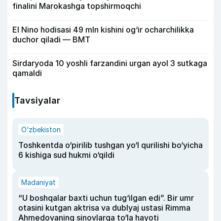
finalini Marokashga topshirmoqchi
El Nino hodisasi 49 mln kishini og‘ir ocharchilikka
duchor qiladi — BMT
Sirdaryoda 10 yoshli farzandini urgan ayol 3 sutkaga
qamaldi
Tavsiyalar
O‘zbekiston
Toshkentda o‘pirilib tushgan yo‘l qurilishi bo‘yicha
6 kishiga sud hukmi o‘qildi
Madaniyat
“U boshqalar baxti uchun tug‘ilgan edi”. Bir umr
otasini kutgan aktrisa va dublyaj ustasi Rimma
Ahmedovaning sinovlarga to‘la hayoti