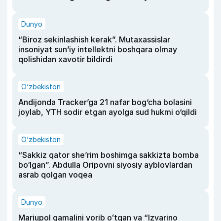
Dunyo
“Biroz sekinlashish kerak”. Mutaxassislar
insoniyat sun’iy intellektni boshqara olmay
qolishidan xavotir bildirdi
O‘zbekiston
Andijonda Tracker’ga 21 nafar bog‘cha bolasini
joylab, YTH sodir etgan ayolga sud hukmi o‘qildi
O‘zbekiston
“Sakkiz qator she’rim boshimga sakkizta bomba
bo‘lgan”. Abdulla Oripovni siyosiy ayblovlardan
asrab qolgan voqea
Dunyo
Mariupol qamalini yorib oʻtgan va “Izvarino