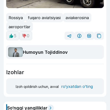
Rossiya
fuqaro aviatsiyasi
aviakerosina
aeroportlar
5
0
Humoyun Tojiddinov
Izohlar
ro‘yxatdan o‘ting
Izoh qoldirish uchun, avval
So‘nggi yangiliklar