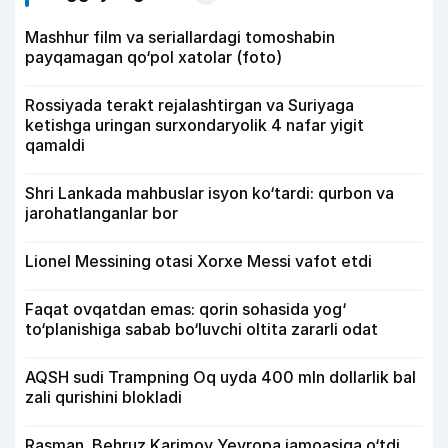
Mashhur film va seriallardagi tomoshabin
payqamagan qo‘pol xatolar (foto)
Rossiyada terakt rejalashtirgan va Suriyaga
ketishga uringan surxondaryolik 4 nafar yigit
qamaldi
Shri Lankada mahbuslar isyon ko‘tardi: qurbon va
jarohatlanganlar bor
Lionel Messining otasi Xorxe Messi vafot etdi
Faqat ovqatdan emas: qorin sohasida yog‘
to‘planishiga sabab bo‘luvchi oltita zararli odat
AQSH sudi Trampning Oq uyda 400 mln dollarlik bal
zali qurishini blokladi
Rasman. Behruz Karimov Yevropa jamoasiga o‘tdi