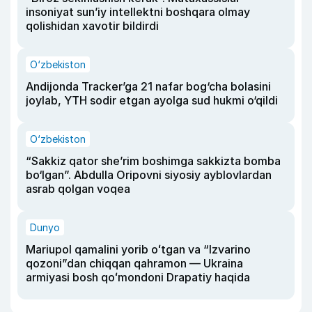
insoniyat sun’iy intellektni boshqara olmay
qolishidan xavotir bildirdi
O‘zbekiston
Andijonda Tracker’ga 21 nafar bog‘cha bolasini
joylab, YTH sodir etgan ayolga sud hukmi o‘qildi
O‘zbekiston
“Sakkiz qator she’rim boshimga sakkizta bomba
bo‘lgan”. Abdulla Oripovni siyosiy ayblovlardan
asrab qolgan voqea
Dunyo
Mariupol qamalini yorib oʻtgan va “Izvarino
qozoni”dan chiqqan qahramon — Ukraina
armiyasi bosh qoʻmondoni Drapatiy haqida