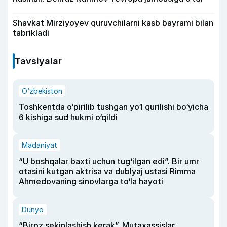
Shavkat Mirziyoyev quruvchilarni kasb bayrami bilan
tabrikladi
Tavsiyalar
O‘zbekiston
Toshkentda o‘pirilib tushgan yo‘l qurilishi bo‘yicha
6 kishiga sud hukmi o‘qildi
Madaniyat
“U boshqalar baxti uchun tug‘ilgan edi”. Bir umr
otasini kutgan aktrisa va dublyaj ustasi Rimma
Ahmedovaning sinovlarga to‘la hayoti
Dunyo
“Biroz sekinlashish kerak”. Mutaxassislar