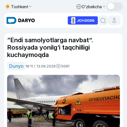
Toshkent
O‘zbekcha
“Endi samolyotlarga navbat”.
Rossiyada yonilg‘i taqchilligi
kuchaymoqda
Dunyo
18:11 / 13.06.2026
5081