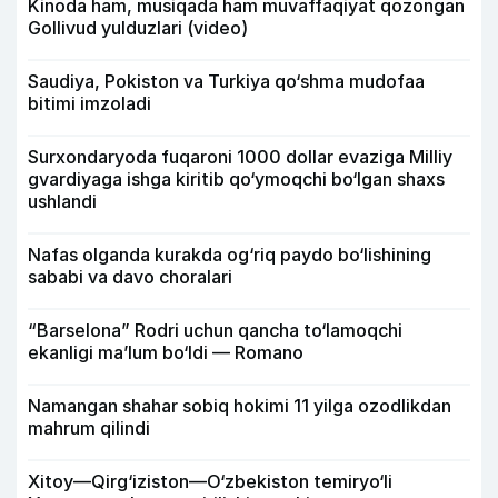
Kinoda ham, musiqada ham muvaffaqiyat qozongan
Gollivud yulduzlari (video)
Saudiya, Pokiston va Turkiya qo‘shma mudofaa
bitimi imzoladi
Surxondaryoda fuqaroni 1000 dollar evaziga Milliy
gvardiyaga ishga kiritib qo‘ymoqchi bo‘lgan shaxs
ushlandi
Nafas olganda kurakda og‘riq paydo bo‘lishining
sababi va davo choralari
“Barselona” Rodri uchun qancha to‘lamoqchi
ekanligi ma’lum bo‘ldi — Romano
Namangan shahar sobiq hokimi 11 yilga ozodlikdan
mahrum qilindi
Xitoy—Qirg‘iziston—O‘zbekiston temiryo‘li