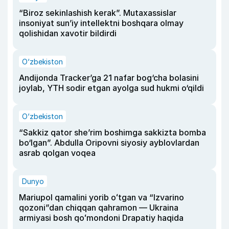
“Biroz sekinlashish kerak”. Mutaxassislar
insoniyat sun’iy intellektni boshqara olmay
qolishidan xavotir bildirdi
O‘zbekiston
Andijonda Tracker’ga 21 nafar bog‘cha bolasini
joylab, YTH sodir etgan ayolga sud hukmi o‘qildi
O‘zbekiston
“Sakkiz qator she’rim boshimga sakkizta bomba
bo‘lgan”. Abdulla Oripovni siyosiy ayblovlardan
asrab qolgan voqea
Dunyo
Mariupol qamalini yorib oʻtgan va “Izvarino
qozoni”dan chiqqan qahramon — Ukraina
armiyasi bosh qoʻmondoni Drapatiy haqida