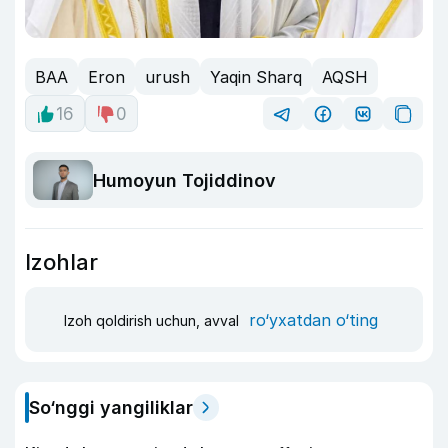
BAA
Eron
urush
Yaqin Sharq
AQSH
16
0
Humoyun Tojiddinov
Izohlar
ro‘yxatdan o‘ting
Izoh qoldirish uchun, avval
So‘nggi yangiliklar