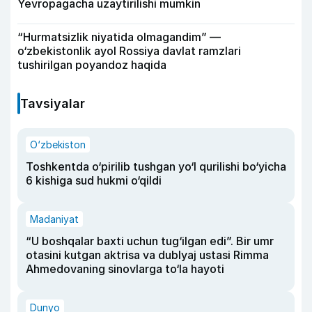
Yevropagacha uzaytirilishi mumkin
“Hurmatsizlik niyatida olmagandim” —
o‘zbekistonlik ayol Rossiya davlat ramzlari
tushirilgan poyandoz haqida
Tavsiyalar
O‘zbekiston
Toshkentda o‘pirilib tushgan yo‘l qurilishi bo‘yicha
6 kishiga sud hukmi o‘qildi
Madaniyat
“U boshqalar baxti uchun tug‘ilgan edi”. Bir umr
otasini kutgan aktrisa va dublyaj ustasi Rimma
Ahmedovaning sinovlarga to‘la hayoti
Dunyo