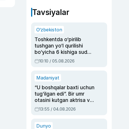
Tavsiyalar
O‘zbekiston
Toshkentda o‘pirilib
tushgan yo‘l qurilishi
bo‘yicha 6 kishiga sud
hukmi o‘qildi
10:10 / 05.08.2026
Madaniyat
“U boshqalar baxti uchun
tug‘ilgan edi”. Bir umr
otasini kutgan aktrisa va
dublyaj ustasi Rimma
13:55 / 04.08.2026
Ahmedovaning
sinovlarga to‘la hayoti
Dunyo