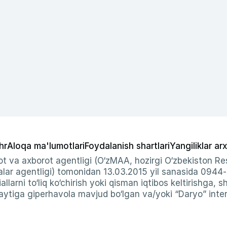
hr
Aloqa ma'lumotlari
Foydalanish shartlari
Yangiliklar arx
t va axborot agentligi (O‘zMAA, hozirgi O‘zbekiston Res
ar agentligi) tomonidan 13.03.2015 yil sanasida 0944
allarni to‘liq ko‘chirish yoki qisman iqtibos keltirishga, 
ytiga giperhavola mavjud bo‘lgan va/yoki “Daryo” intern