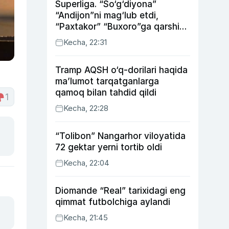
Superliga. “So‘g‘diyona”
“Andijon”ni mag‘lub etdi,
“Paxtakor” “Buxoro”ga qarshi
bahsda g‘alabani qo‘ldan
Kecha, 22:31
chiqardi
Tramp AQSH o‘q-dorilari haqida
ma’lumot tarqatganlarga
qamoq bilan tahdid qildi
1
Kecha, 22:28
“Tolibon” Nangarhor viloyatida
72 gektar yerni tortib oldi
Kecha, 22:04
Diomande “Real” tarixidagi eng
qimmat futbolchiga aylandi
Kecha, 21:45