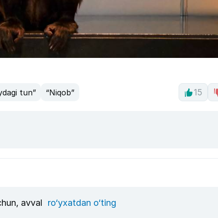
dagi tun”
“Niqob”
15
uchun, avval
ro‘yxatdan o‘ting