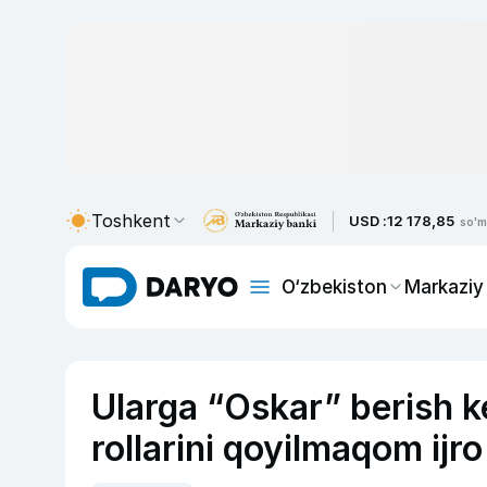
Toshkent
USD :
12 178,85
so'm
O‘zbekiston
Markaziy
Ularga “Oskar” berish k
rollarini qoyilmaqom ijro