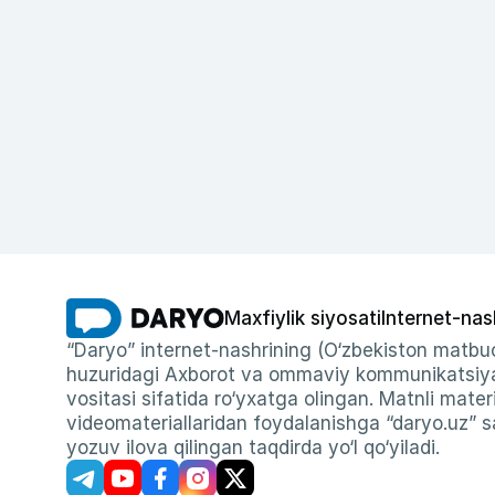
Maxfiylik siyosati
Internet-nas
“Daryo” internet-nashrining (O‘zbekiston matbuo
huzuridagi Axborot va ommaviy kommunikatsiyal
vositasi sifatida ro‘yxatga olingan. Matnli materi
videomateriallaridan foydalanishga “daryo.uz” sa
yozuv ilova qilingan taqdirda yo‘l qo‘yiladi.