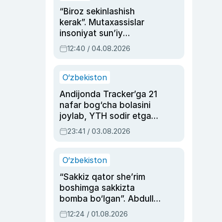
“Biroz sekinlashish
kerak”. Mutaxassislar
insoniyat sun’iy
intellektni boshqara
12:40 / 04.08.2026
olmay qolishidan xavotir
bildirdi
O‘zbekiston
Andijonda Tracker’ga 21
nafar bog‘cha bolasini
joylab, YTH sodir etgan
ayolga sud hukmi o‘qildi
23:41 / 03.08.2026
O‘zbekiston
“Sakkiz qator she’rim
boshimga sakkizta
bomba bo‘lgan”. Abdulla
Oripovni siyosiy
12:24 / 01.08.2026
ayblovlardan asrab