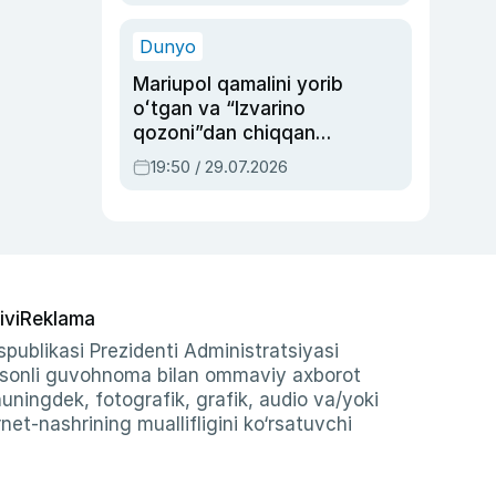
qolgan voqea
Dunyo
Mariupol qamalini yorib
oʻtgan va “Izvarino
qozoni”dan chiqqan
qahramon — Ukraina
19:50 / 29.07.2026
armiyasi bosh
qoʻmondoni Drapatiy
haqida
ivi
Reklama
publikasi Prezidenti Administratsiyasi
-sonli guvohnoma bilan ommaviy axborot
shuningdek, fotografik, grafik, audio va/yoki
et-nashrining muallifligini ko‘rsatuvchi