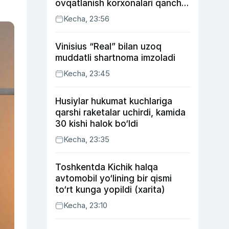
ovqatlanish korxonalari qancha
soliq toʻlagani ochiqlandi
Kecha, 23:56
Vinisius “Real” bilan uzoq
muddatli shartnoma imzoladi
Kecha, 23:45
Husiylar hukumat kuchlariga
qarshi raketalar uchirdi, kamida
30 kishi halok bo‘ldi
Kecha, 23:35
Toshkentda Kichik halqa
avtomobil yo‘lining bir qismi
to‘rt kunga yopildi (xarita)
Kecha, 23:10