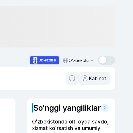
O‘zbekcha
Kabinet
So‘nggi yangiliklar
Oʻzbekistonda olti oyda savdo,
xizmat koʻrsatish va umumiy