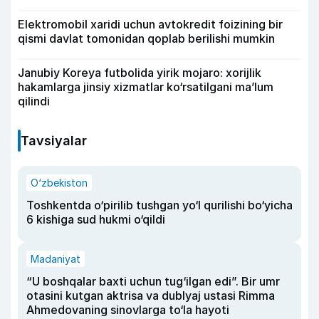
Elektromobil xaridi uchun avtokredit foizining bir
qismi davlat tomonidan qoplab berilishi mumkin
Janubiy Koreya futbolida yirik mojaro: xorijlik
hakamlarga jinsiy xizmatlar ko‘rsatilgani ma’lum
qilindi
Tavsiyalar
O‘zbekiston
Toshkentda o‘pirilib tushgan yo‘l qurilishi bo‘yicha
6 kishiga sud hukmi o‘qildi
Madaniyat
“U boshqalar baxti uchun tug‘ilgan edi”. Bir umr
otasini kutgan aktrisa va dublyaj ustasi Rimma
Ahmedovaning sinovlarga to‘la hayoti