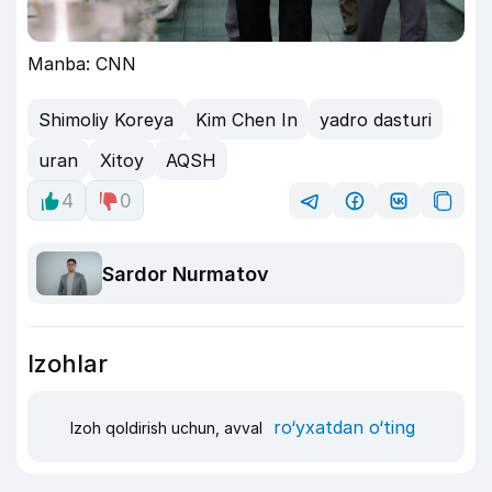
Manba: CNN
Shimoliy Koreya
Kim Chen In
yadro dasturi
uran
Xitoy
AQSH
4
0
Sardor Nurmatov
Izohlar
ro‘yxatdan o‘ting
Izoh qoldirish uchun, avval