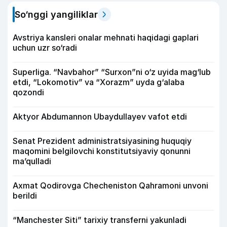
So‘nggi yangiliklar
Avstriya kansleri onalar mehnati haqidagi gaplari
uchun uzr so‘radi
Superliga. “Navbahor” “Surxon”ni o‘z uyida mag‘lub
etdi, “Lokomotiv” va “Xorazm” uyda g‘alaba
qozondi
Aktyor Abdu­mannon Ubaydullayev vafot etdi
Senat Prezident administratsiyasining huquqiy
maqomini belgilovchi konstitutsiyaviy qonunni
ma’qulladi
Axmat Qodirovga Checheniston Qahramoni unvoni
berildi
“Manchester Siti” tarixiy transferni yakunladi