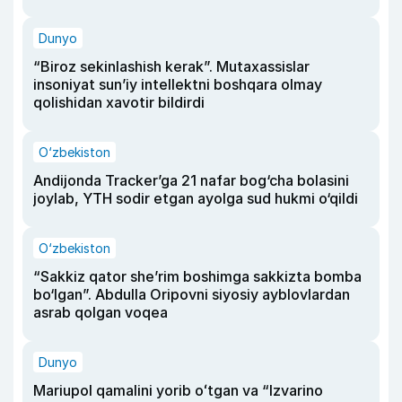
Dunyo
“Biroz sekinlashish kerak”. Mutaxassislar
insoniyat sun’iy intellektni boshqara olmay
qolishidan xavotir bildirdi
O‘zbekiston
Andijonda Tracker’ga 21 nafar bog‘cha bolasini
joylab, YTH sodir etgan ayolga sud hukmi o‘qildi
O‘zbekiston
“Sakkiz qator she’rim boshimga sakkizta bomba
bo‘lgan”. Abdulla Oripovni siyosiy ayblovlardan
asrab qolgan voqea
Dunyo
Mariupol qamalini yorib oʻtgan va “Izvarino