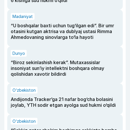
6 kishiga sud hukmi o‘qildi
Madaniyat
“U boshqalar baxti uchun tug‘ilgan edi”. Bir umr
otasini kutgan aktrisa va dublyaj ustasi Rimma
Ahmedovaning sinovlarga to‘la hayoti
Dunyo
“Biroz sekinlashish kerak”. Mutaxassislar
insoniyat sun’iy intellektni boshqara olmay
qolishidan xavotir bildirdi
O‘zbekiston
Andijonda Tracker’ga 21 nafar bog‘cha bolasini
joylab, YTH sodir etgan ayolga sud hukmi o‘qildi
O‘zbekiston