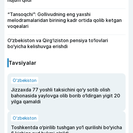
hujum qildi
“Tansoqchi”: Gollivudning eng yaxshi
melodramalaridan birining kadr ortida qolib ketgan
voqealari
O‘zbekiston va Qirg‘iziston pensiya to‘lovlari
bo‘yicha kelishuvga erishdi
Tavsiyalar
O‘zbekiston
Jizzaxda 77 yoshli taksichini qo‘y sotib olish
bahonasida yaylovga olib borib o‘ldirgan yigit 20
yilga qamaldi
O‘zbekiston
Toshkentda o‘pirilib tushgan yo‘l qurilishi bo‘yicha