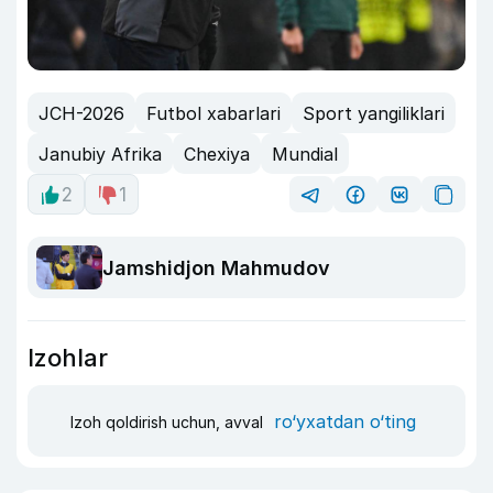
JCH-2026
Futbol xabarlari
Sport yangiliklari
Janubiy Afrika
Chexiya
Mundial
2
1
Jamshidjon Mahmudov
Izohlar
ro‘yxatdan o‘ting
Izoh qoldirish uchun, avval