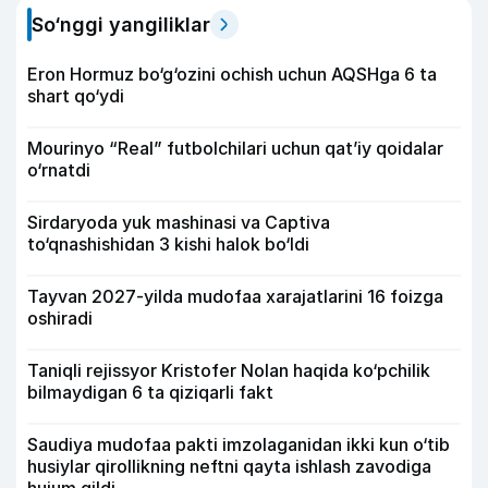
So‘nggi yangiliklar
Eron Hormuz bo‘g‘ozini ochish uchun AQSHga 6 ta
shart qo‘ydi
Mourinyo “Real” futbolchilari uchun qat’iy qoidalar
o‘rnatdi
Sirdaryoda yuk mashinasi va Captiva
to‘qnashishidan 3 kishi halok bo‘ldi
Tayvan 2027-yilda mudofaa xarajatlarini 16 foizga
oshiradi
Taniqli rejissyor Kristofer Nolan haqida ko‘pchilik
bilmaydigan 6 ta qiziqarli fakt
Saudiya mudofaa pakti imzolaganidan ikki kun o‘tib
husiylar qirollikning neftni qayta ishlash zavodiga