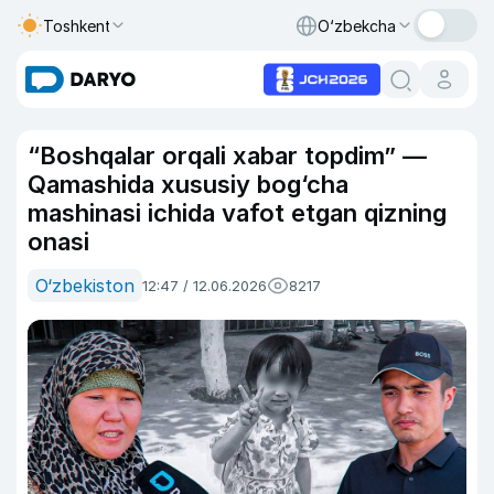
Toshkent
O‘zbekcha
“Boshqalar orqali xabar topdim” —
Qamashida xususiy bog‘cha
mashinasi ichida vafot etgan qizning
onasi
O‘zbekiston
12:47 / 12.06.2026
8217