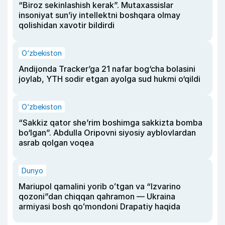
“Biroz sekinlashish kerak”. Mutaxassislar
insoniyat sun’iy intellektni boshqara olmay
qolishidan xavotir bildirdi
O‘zbekiston
Andijonda Tracker’ga 21 nafar bog‘cha bolasini
joylab, YTH sodir etgan ayolga sud hukmi o‘qildi
O‘zbekiston
“Sakkiz qator she’rim boshimga sakkizta bomba
bo‘lgan”. Abdulla Oripovni siyosiy ayblovlardan
asrab qolgan voqea
Dunyo
Mariupol qamalini yorib oʻtgan va “Izvarino
qozoni”dan chiqqan qahramon — Ukraina
armiyasi bosh qoʻmondoni Drapatiy haqida