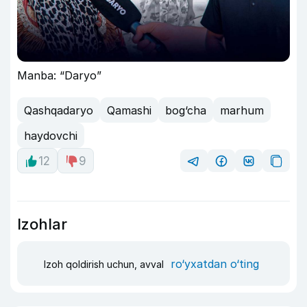
Manba: “Daryo”
Qashqadaryo
Qamashi
bog‘cha
marhum
haydovchi
12
9
Izohlar
ro‘yxatdan o‘ting
Izoh qoldirish uchun, avval