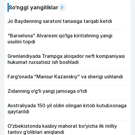
So‘nggi yangiliklar
Jo Baydenning saratoni tanasiga tarqab ketdi
“Barselona” Alvaresni qo‘lga kiritishning yangi
usulini topdi
Grenlandiyada Trampga aloqador neft kompaniyasi
hukumat ruxsatisiz ish boshladi
Farg‘onada “Mansur Kazanskiy” va sherigi ushlandi
Zidanning o‘g‘li yangi jamoaga o‘tdi
Avstraliyada 150 yil oldin olingan kitob kutubxonaga
qaytarildi
O‘zbekistonda kasbiy mahorat bo‘yicha ilk milliy
tanlov g‘oliblari aniqlandi