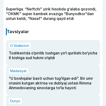
Superliga. “Neftchi” yirik hisobda g‘alaba qozondi,
“OKMK” super kambek evaziga “Bunyodkor”dan
ustun keldi, “Nasaf” durang qayd etdi
Tavsiyalar
O‘zbekiston
Toshkentda o‘pirilib tushgan yo‘l qurilishi bo‘yicha
6 kishiga sud hukmi o‘qildi
Madaniyat
“U boshqalar baxti uchun tug‘ilgan edi”. Bir umr
otasini kutgan aktrisa va dublyaj ustasi Rimma
Ahmedovaning sinovlarga to‘la hayoti
Dunyo