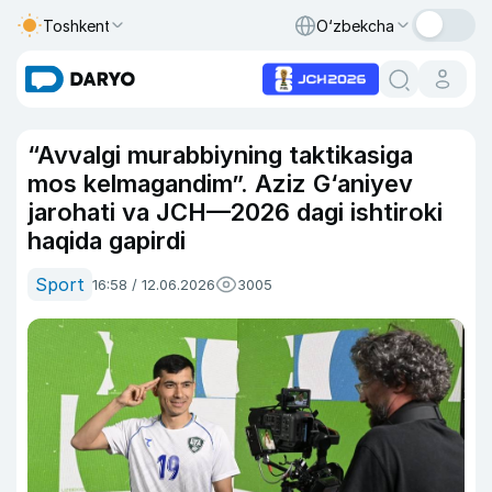
Toshkent
O‘zbekcha
“Avvalgi murabbiyning taktikasiga
mos kelmagandim”. Aziz G‘aniyev
jarohati va JCH—2026 dagi ishtiroki
haqida gapirdi
Sport
16:58 / 12.06.2026
3005