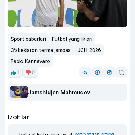
Sport xabarlari
Futbol yangiliklari
O‘zbekiston terma jamoasi
JCH-2026
Fabio Kannavaro
1
0
Jamshidjon Mahmudov
Izohlar
ro‘yxatdan o‘ting
Izoh qoldirish uchun, avval