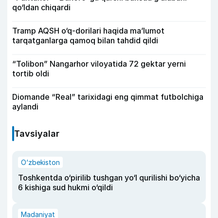
qo‘ldan chiqardi
Tramp AQSH o‘q-dorilari haqida ma’lumot
tarqatganlarga qamoq bilan tahdid qildi
“Tolibon” Nangarhor viloyatida 72 gektar yerni
tortib oldi
Diomande “Real” tarixidagi eng qimmat futbolchiga
aylandi
Tavsiyalar
O‘zbekiston
Toshkentda o‘pirilib tushgan yo‘l qurilishi bo‘yicha
6 kishiga sud hukmi o‘qildi
Madaniyat