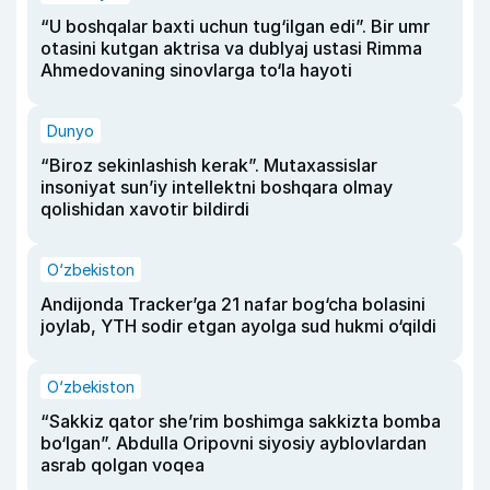
“U boshqalar baxti uchun tug‘ilgan edi”. Bir umr
otasini kutgan aktrisa va dublyaj ustasi Rimma
Ahmedovaning sinovlarga to‘la hayoti
Dunyo
“Biroz sekinlashish kerak”. Mutaxassislar
insoniyat sun’iy intellektni boshqara olmay
qolishidan xavotir bildirdi
O‘zbekiston
Andijonda Tracker’ga 21 nafar bog‘cha bolasini
joylab, YTH sodir etgan ayolga sud hukmi o‘qildi
O‘zbekiston
“Sakkiz qator she’rim boshimga sakkizta bomba
bo‘lgan”. Abdulla Oripovni siyosiy ayblovlardan
asrab qolgan voqea