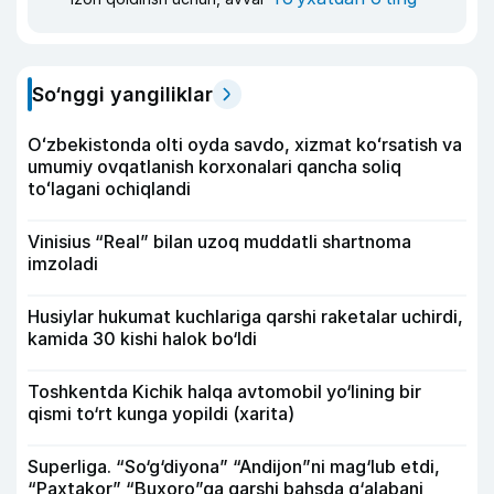
So‘nggi yangiliklar
Oʻzbekistonda olti oyda savdo, xizmat koʻrsatish va
umumiy ovqatlanish korxonalari qancha soliq
toʻlagani ochiqlandi
Vinisius “Real” bilan uzoq muddatli shartnoma
imzoladi
Husiylar hukumat kuchlariga qarshi raketalar uchirdi,
kamida 30 kishi halok bo‘ldi
Toshkentda Kichik halqa avtomobil yo‘lining bir
qismi to‘rt kunga yopildi (xarita)
Superliga. “So‘g‘diyona” “Andijon”ni mag‘lub etdi,
“Paxtakor” “Buxoro”ga qarshi bahsda g‘alabani