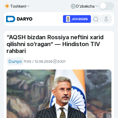
Toshkent
O‘zbekcha
“AQSH bizdan Rossiya neftini xarid
qilishni so‘ragan” — Hindiston TIV
rahbari
Dunyo
11:05 / 12.06.2026
5321