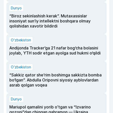
Dunyo
“Biroz sekinlashish kerak”. Mutaxassislar
insoniyat sun’iy intellektni boshqara olmay
qolishidan xavotir bildirdi
O‘zbekiston
Andijonda Tracker’ga 21 nafar bog‘cha bolasini
joylab, YTH sodir etgan ayolga sud hukmi o‘qildi
O‘zbekiston
“Sakkiz qator she’rim boshimga sakkizta bomba
bo‘lgan”. Abdulla Oripovni siyosiy ayblovlardan
asrab qolgan voqea
Dunyo
Mariupol qamalini yorib oʻtgan va “Izvarino
qozoni”dan chiqqan qahramon — Ukraina