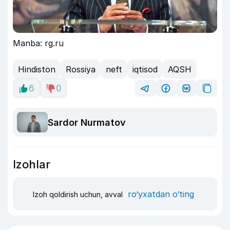
Manba: rg.ru
Hindiston
Rossiya
neft
iqtisod
AQSH
6
0
Sardor Nurmatov
Izohlar
ro‘yxatdan o‘ting
Izoh qoldirish uchun, avval