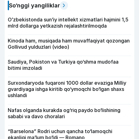
So‘nggi yangiliklar
Oʻzbekistonda sunʼiy intellekt xizmatlari hajmini 1,5
mlrd dollarga yetkazish rejalashtirilmoqda
Kinoda ham, musiqada ham muvaffaqiyat qozongan
Gollivud yulduzlari (video)
Saudiya, Pokiston va Turkiya qo‘shma mudofaa
bitimi imzoladi
Surxondaryoda fuqaroni 1000 dollar evaziga Milliy
gvardiyaga ishga kiritib qo‘ymoqchi bo‘lgan shaxs
ushlandi
Nafas olganda kurakda og‘riq paydo bo‘lishining
sababi va davo choralari
“Barselona” Rodri uchun qancha to‘lamoqchi
ekanligi ma’lum bo‘ldi — Romano