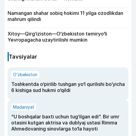
Namangan shahar sobiq hokimi 11 yilga ozodlikdan
mahrum qilindi
Xitoy—Qirg‘iziston—O‘zbekiston temiryo‘li
Yevropagacha uzaytirilishi mumkin
Tavsiyalar
O‘zbekiston
Toshkentda o‘pirilib tushgan yo‘l qurilishi bo‘yicha
6 kishiga sud hukmi o‘qildi
Madaniyat
“U boshqalar baxti uchun tug‘ilgan edi”. Bir umr
otasini kutgan aktrisa va dublyaj ustasi Rimma
Ahmedovaning sinovlarga to‘la hayoti