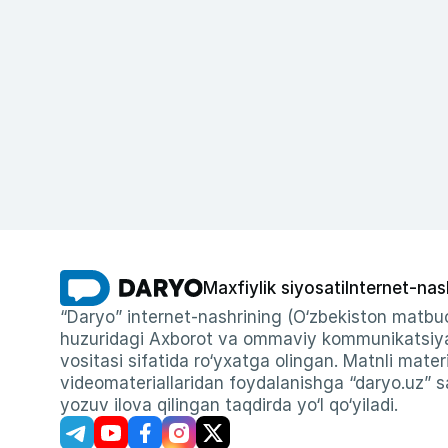
Maxfiylik siyosati
Internet-nas
“Daryo” internet-nashrining (O‘zbekiston matbuo
huzuridagi Axborot va ommaviy kommunikatsiyal
vositasi sifatida ro‘yxatga olingan. Matnli materi
videomateriallaridan foydalanishga “daryo.uz” sa
yozuv ilova qilingan taqdirda yo‘l qo‘yiladi.