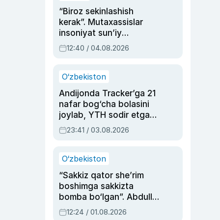
“Biroz sekinlashish
kerak”. Mutaxassislar
insoniyat sun’iy
intellektni boshqara
12:40 / 04.08.2026
olmay qolishidan xavotir
bildirdi
O‘zbekiston
Andijonda Tracker’ga 21
nafar bog‘cha bolasini
joylab, YTH sodir etgan
ayolga sud hukmi o‘qildi
23:41 / 03.08.2026
O‘zbekiston
“Sakkiz qator she’rim
boshimga sakkizta
bomba bo‘lgan”. Abdulla
Oripovni siyosiy
12:24 / 01.08.2026
ayblovlardan asrab