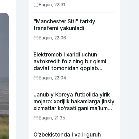
Bugun, 22:31
“Manchester Siti” tarixiy
transferni yakunladi
Bugun, 22:06
Elektromobil xaridi uchun
avtokredit foizining bir qismi
davlat tomonidan qoplab
berilishi mumkin
Bugun, 22:04
Janubiy Koreya futbolida yirik
mojaro: xorijlik hakamlarga jinsiy
xizmatlar ko‘rsatilgani ma’lum
qilindi
Bugun, 21:35
O‘zbekistonda I va II guruh