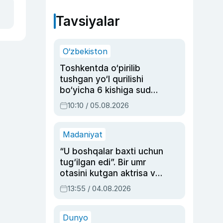
Tavsiyalar
O‘zbekiston
Toshkentda o‘pirilib
tushgan yo‘l qurilishi
bo‘yicha 6 kishiga sud
hukmi o‘qildi
10:10 / 05.08.2026
Madaniyat
“U boshqalar baxti uchun
tug‘ilgan edi”. Bir umr
otasini kutgan aktrisa va
dublyaj ustasi Rimma
13:55 / 04.08.2026
Ahmedovaning
sinovlarga to‘la hayoti
Dunyo