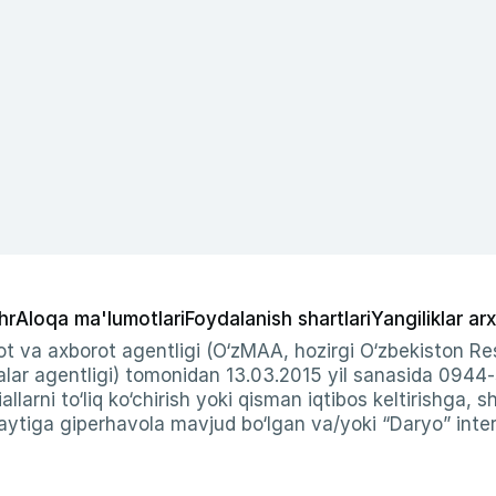
hr
Aloqa ma'lumotlari
Foydalanish shartlari
Yangiliklar arx
t va axborot agentligi (O‘zMAA, hozirgi O‘zbekiston Res
ar agentligi) tomonidan 13.03.2015 yil sanasida 0944
allarni to‘liq ko‘chirish yoki qisman iqtibos keltirishga, 
ytiga giperhavola mavjud bo‘lgan va/yoki “Daryo” intern