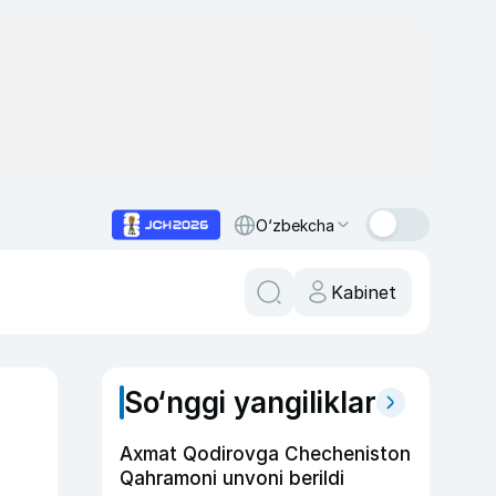
O‘zbekcha
Kabinet
So‘nggi yangiliklar
Axmat Qodirovga Checheniston
Qahramoni unvoni berildi