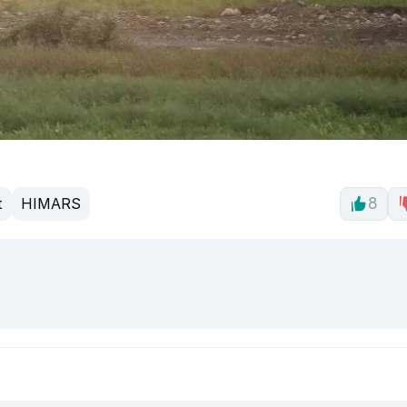
t
HIMARS
8