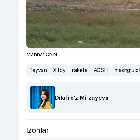
Manba: CNN
Tayvan
Xitoy
raketa
AQSH
mashg‘ulo
Dilafro‘z Mirzayeva
Izohlar