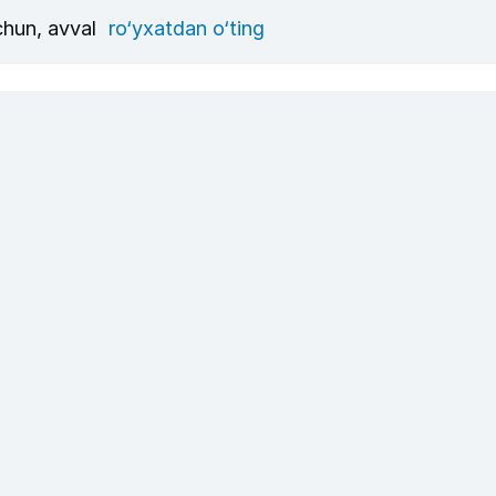
uchun, avval
ro‘yxatdan o‘ting