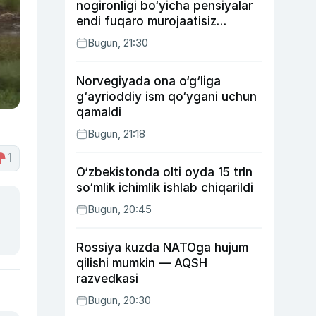
nogironligi bo‘yicha pensiyalar
endi fuqaro murojaatisiz
tayinlanishi mumkin
Bugun, 21:30
Norvegiyada ona o‘g‘liga
g‘ayrioddiy ism qo‘ygani uchun
qamaldi
Bugun, 21:18
1
O‘zbekistonda olti oyda 15 trln
so‘mlik ichimlik ishlab chiqarildi
Bugun, 20:45
Rossiya kuzda NATOga hujum
qilishi mumkin — AQSH
razvedkasi
Bugun, 20:30