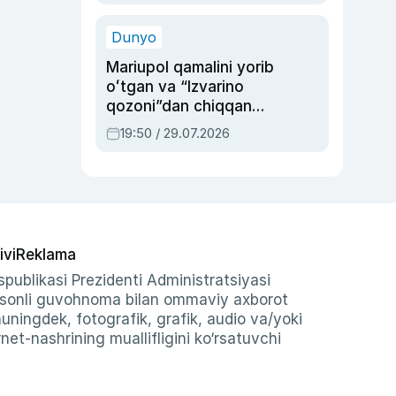
qolgan voqea
Dunyo
Mariupol qamalini yorib
oʻtgan va “Izvarino
qozoni”dan chiqqan
qahramon — Ukraina
19:50 / 29.07.2026
armiyasi bosh
qoʻmondoni Drapatiy
haqida
ivi
Reklama
publikasi Prezidenti Administratsiyasi
-sonli guvohnoma bilan ommaviy axborot
shuningdek, fotografik, grafik, audio va/yoki
et-nashrining muallifligini ko‘rsatuvchi