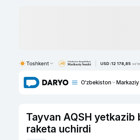
Toshkent
USD :
12 178,85
so'm
O‘zbekiston
Markaziy
Tayvan AQSH yetkazib b
raketa uchirdi