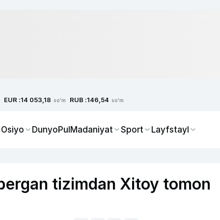
EUR :
RUB :
14 053,18
146,54
so'm
so'm
 Osiyo
Dunyo
Pul
Madaniyat
Sport
Layfstayl
ergan tizimdan Xitoy tomon