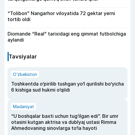
“Tolibon” Nangarhor viloyatida 72 gektar yerni
tortib oldi
Diomande “Real” tarixidagi eng qimmat futbolchiga
aylandi
Tavsiyalar
O‘zbekiston
Toshkentda o‘pirilib tushgan yo‘l qurilishi bo‘yicha
6 kishiga sud hukmi o‘qildi
Madaniyat
“U boshqalar baxti uchun tug‘ilgan edi”. Bir umr
otasini kutgan aktrisa va dublyaj ustasi Rimma
Ahmedovaning sinovlarga to‘la hayoti