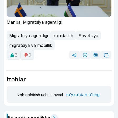
Manba: Migratsiya agentligi
Migratsiya agentligi
xorijda ish
Shvetsiya
migratsiya va mobillik
2
0
Izohlar
ro‘yxatdan o‘ting
Izoh qoldirish uchun, avval
So‘nggi yangiliklar