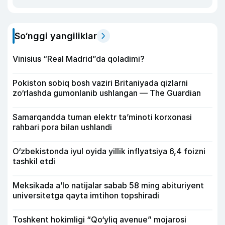
So‘nggi yangiliklar
Vinisius “Real Madrid”da qoladimi?
Pokiston sobiq bosh vaziri Britaniyada qizlarni
zo‘rlashda gumonlanib ushlangan — The Guardian
Samarqandda tuman elektr ta’minoti korxonasi
rahbari pora bilan ushlandi
O‘zbekistonda iyul oyida yillik inflyatsiya 6,4 foizni
tashkil etdi
Meksikada a’lo natijalar sabab 58 ming abituriyent
universitetga qayta imtihon topshiradi
Toshkent hokimligi “Qo‘yliq avenue” mojarosi