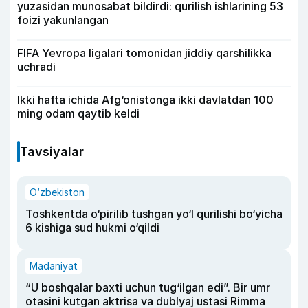
yuzasidan munosabat bildirdi: qurilish ishlarining 53
foizi yakunlangan
FIFA Yevropa ligalari tomonidan jiddiy qarshilikka
uchradi
Ikki hafta ichida Afg‘onistonga ikki davlatdan 100
ming odam qaytib keldi
Tavsiyalar
O‘zbekiston
Toshkentda o‘pirilib tushgan yo‘l qurilishi bo‘yicha
6 kishiga sud hukmi o‘qildi
Madaniyat
“U boshqalar baxti uchun tug‘ilgan edi”. Bir umr
otasini kutgan aktrisa va dublyaj ustasi Rimma