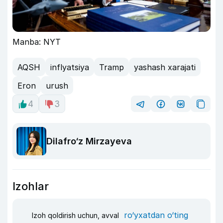
Manba: NYT
AQSH
inflyatsiya
Tramp
yashash xarajati
Eron
urush
4
3
Dilafro‘z Mirzayeva
Izohlar
ro‘yxatdan o‘ting
Izoh qoldirish uchun, avval