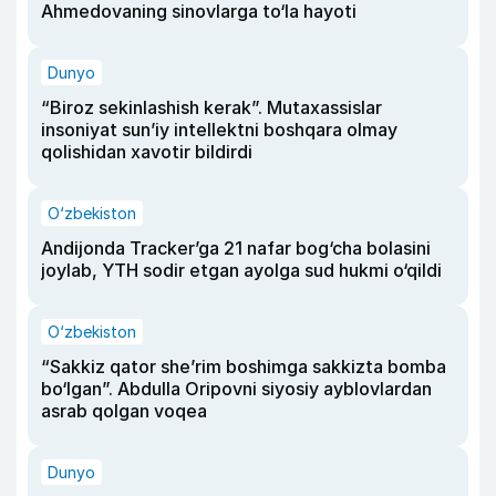
Ahmedovaning sinovlarga to‘la hayoti
Dunyo
“Biroz sekinlashish kerak”. Mutaxassislar
insoniyat sun’iy intellektni boshqara olmay
qolishidan xavotir bildirdi
O‘zbekiston
Andijonda Tracker’ga 21 nafar bog‘cha bolasini
joylab, YTH sodir etgan ayolga sud hukmi o‘qildi
O‘zbekiston
“Sakkiz qator she’rim boshimga sakkizta bomba
bo‘lgan”. Abdulla Oripovni siyosiy ayblovlardan
asrab qolgan voqea
Dunyo