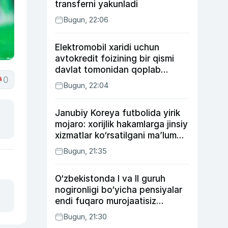
transferni yakunladi
Bugun, 22:06
Elektromobil xaridi uchun
avtokredit foizining bir qismi
davlat tomonidan qoplab
0
berilishi mumkin
Bugun, 22:04
Janubiy Koreya futbolida yirik
mojaro: xorijlik hakamlarga jinsiy
xizmatlar ko‘rsatilgani ma’lum
qilindi
Bugun, 21:35
O‘zbekistonda I va II guruh
nogironligi bo‘yicha pensiyalar
endi fuqaro murojaatisiz
tayinlanishi mumkin
Bugun, 21:30