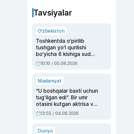
Tavsiyalar
O‘zbekiston
Toshkentda o‘pirilib
tushgan yo‘l qurilishi
bo‘yicha 6 kishiga sud
hukmi o‘qildi
10:10 / 05.08.2026
Madaniyat
“U boshqalar baxti uchun
tug‘ilgan edi”. Bir umr
otasini kutgan aktrisa va
dublyaj ustasi Rimma
13:55 / 04.08.2026
Ahmedovaning
sinovlarga to‘la hayoti
Dunyo