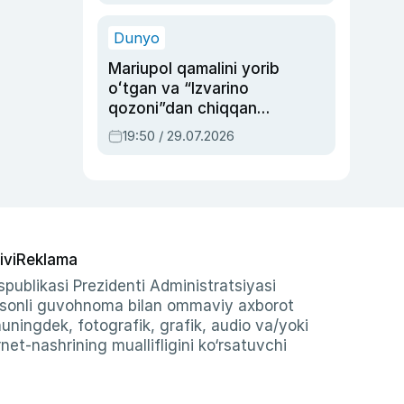
qolgan voqea
Dunyo
Mariupol qamalini yorib
oʻtgan va “Izvarino
qozoni”dan chiqqan
qahramon — Ukraina
19:50 / 29.07.2026
armiyasi bosh
qoʻmondoni Drapatiy
haqida
ivi
Reklama
publikasi Prezidenti Administratsiyasi
-sonli guvohnoma bilan ommaviy axborot
shuningdek, fotografik, grafik, audio va/yoki
et-nashrining muallifligini ko‘rsatuvchi