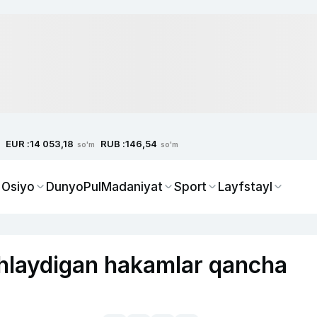
EUR :
RUB :
14 053,18
146,54
so'm
so'm
 Osiyo
Dunyo
Pul
Madaniyat
Sport
Layfstayl
hlaydigan hakamlar qancha