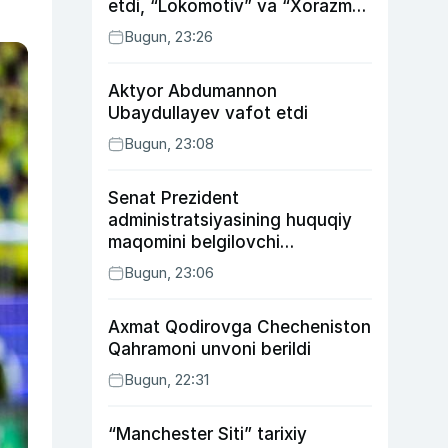
etdi, “Lokomotiv” va “Xorazm”
uyda g‘alaba qozondi
Bugun, 23:26
Aktyor Abdu­mannon
Ubaydullayev vafot etdi
Bugun, 23:08
Senat Prezident
administratsiyasining huquqiy
maqomini belgilovchi
konstitutsiyaviy qonunni
Bugun, 23:06
ma’qulladi
Axmat Qodirovga Checheniston
Qahramoni unvoni berildi
Bugun, 22:31
“Manchester Siti” tarixiy