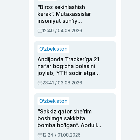
“Biroz sekinlashish
kerak”. Mutaxassislar
insoniyat sun’iy
intellektni boshqara
12:40 / 04.08.2026
olmay qolishidan xavotir
bildirdi
O‘zbekiston
Andijonda Tracker’ga 21
nafar bog‘cha bolasini
joylab, YTH sodir etgan
ayolga sud hukmi o‘qildi
23:41 / 03.08.2026
O‘zbekiston
“Sakkiz qator she’rim
boshimga sakkizta
bomba bo‘lgan”. Abdulla
Oripovni siyosiy
12:24 / 01.08.2026
ayblovlardan asrab