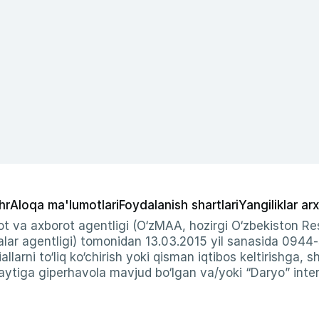
hr
Aloqa ma'lumotlari
Foydalanish shartlari
Yangiliklar arx
t va axborot agentligi (O‘zMAA, hozirgi O‘zbekiston Res
ar agentligi) tomonidan 13.03.2015 yil sanasida 0944
allarni to‘liq ko‘chirish yoki qisman iqtibos keltirishga, 
ytiga giperhavola mavjud bo‘lgan va/yoki “Daryo” intern