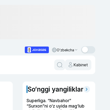
O‘zbekcha
Kabinet
So‘nggi yangiliklar
Superliga. “Navbahor”
“Surxon”ni o‘z uyida mag‘lub