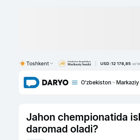
Toshkent
USD :
12 178,85
so'm
O‘zbekiston
Markaziy
Jahon chempionatida is
daromad oladi?