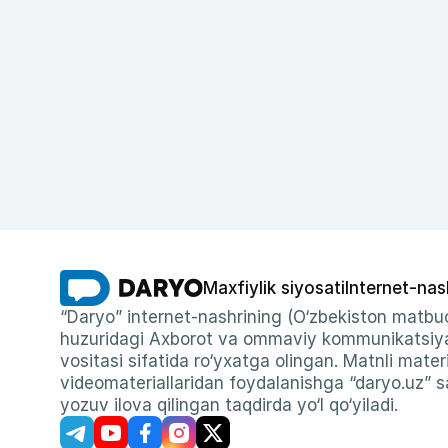
Maxfiylik siyosati
Internet-nas
“Daryo” internet-nashrining (O‘zbekiston matbuo
huzuridagi Axborot va ommaviy kommunikatsiyal
vositasi sifatida ro‘yxatga olingan. Matnli materi
videomateriallaridan foydalanishga “daryo.uz” sa
yozuv ilova qilingan taqdirda yo‘l qo‘yiladi.