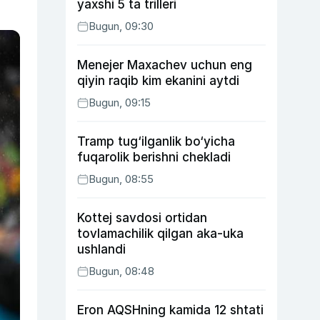
yaxshi 5 ta trilleri
Bugun, 09:30
Menejer Maxachev uchun eng
qiyin raqib kim ekanini aytdi
Bugun, 09:15
Tramp tug‘ilganlik bo‘yicha
fuqarolik berishni chekladi
Bugun, 08:55
Kottej savdosi ortidan
tovlamachilik qilgan aka-uka
ushlandi
Bugun, 08:48
Eron AQSHning kamida 12 shtati