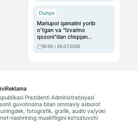
qolgan voqea
Dunyo
Mariupol qamalini yorib
oʻtgan va “Izvarino
qozoni”dan chiqqan
qahramon — Ukraina
19:50 / 29.07.2026
armiyasi bosh
qoʻmondoni Drapatiy
haqida
ivi
Reklama
publikasi Prezidenti Administratsiyasi
-sonli guvohnoma bilan ommaviy axborot
shuningdek, fotografik, grafik, audio va/yoki
et-nashrining muallifligini ko‘rsatuvchi