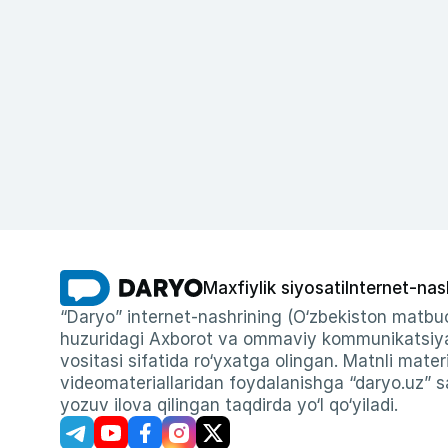
Maxfiylik siyosati
Internet-nas
“Daryo” internet-nashrining (O‘zbekiston matbuo
huzuridagi Axborot va ommaviy kommunikatsiyal
vositasi sifatida ro‘yxatga olingan. Matnli materi
videomateriallaridan foydalanishga “daryo.uz” sa
yozuv ilova qilingan taqdirda yo‘l qo‘yiladi.