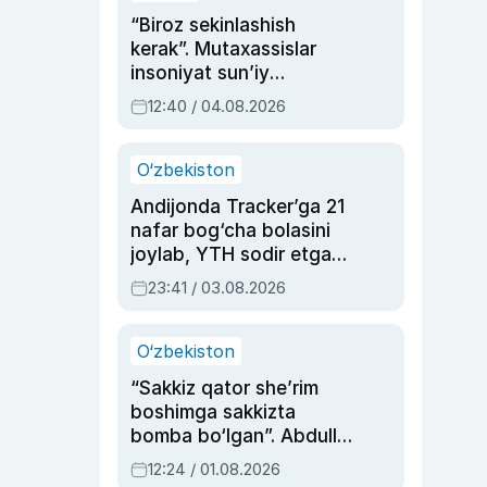
“Biroz sekinlashish
kerak”. Mutaxassislar
insoniyat sun’iy
intellektni boshqara
12:40 / 04.08.2026
olmay qolishidan xavotir
bildirdi
O‘zbekiston
Andijonda Tracker’ga 21
nafar bog‘cha bolasini
joylab, YTH sodir etgan
ayolga sud hukmi o‘qildi
23:41 / 03.08.2026
O‘zbekiston
“Sakkiz qator she’rim
boshimga sakkizta
bomba bo‘lgan”. Abdulla
Oripovni siyosiy
12:24 / 01.08.2026
ayblovlardan asrab