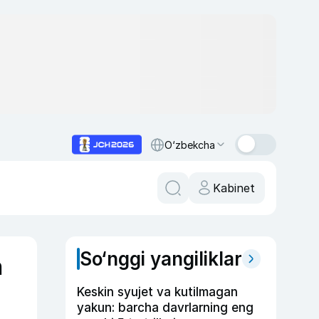
O‘zbekcha
Kabinet
So‘nggi yangiliklar
n
Keskin syujet va kutilmagan
yakun: barcha davrlarning eng