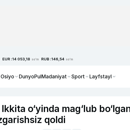
EUR :
RUB :
14 053,18
146,54
so'm
so'm
 Osiyo
Dunyo
Pul
Madaniyat
Sport
Layfstayl
. Ikkita o‘yinda mag‘lub bo‘lga
zgarishsiz qoldi