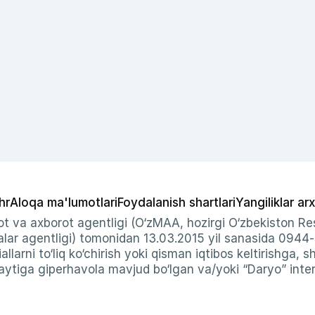
hr
Aloqa ma'lumotlari
Foydalanish shartlari
Yangiliklar arx
t va axborot agentligi (O‘zMAA, hozirgi O‘zbekiston Res
ar agentligi) tomonidan 13.03.2015 yil sanasida 0944
allarni to‘liq ko‘chirish yoki qisman iqtibos keltirishga, 
ytiga giperhavola mavjud bo‘lgan va/yoki “Daryo” intern