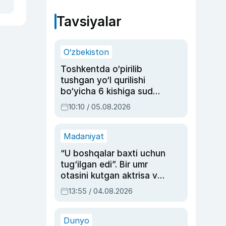
Tavsiyalar
O‘zbekiston
Toshkentda o‘pirilib
tushgan yo‘l qurilishi
bo‘yicha 6 kishiga sud
hukmi o‘qildi
10:10 / 05.08.2026
Madaniyat
“U boshqalar baxti uchun
tug‘ilgan edi”. Bir umr
otasini kutgan aktrisa va
dublyaj ustasi Rimma
13:55 / 04.08.2026
Ahmedovaning
sinovlarga to‘la hayoti
Dunyo