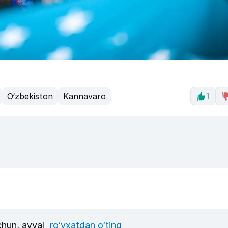
O‘zbekiston
Kannavaro
1
uchun, avval
ro‘yxatdan o‘ting