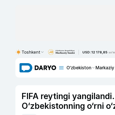
Toshkent
USD :
12 178,85
so'm
O‘zbekiston
Markaziy
FIFA reytingi yangilandi
O‘zbekistonning o‘rni o‘