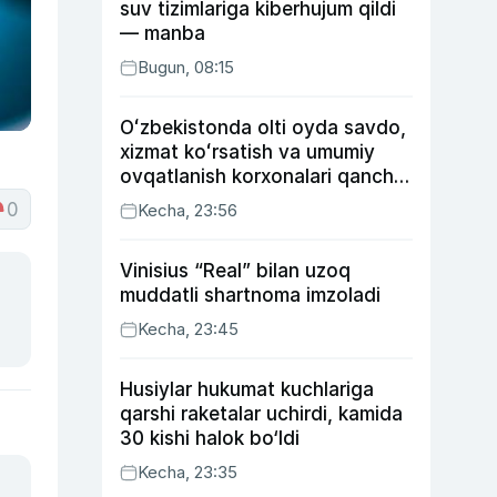
suv tizimlariga kiberhujum qildi
— manba
Bugun, 08:15
Oʻzbekistonda olti oyda savdo,
xizmat koʻrsatish va umumiy
ovqatlanish korxonalari qancha
soliq toʻlagani ochiqlandi
0
Kecha, 23:56
Vinisius “Real” bilan uzoq
muddatli shartnoma imzoladi
Kecha, 23:45
Husiylar hukumat kuchlariga
qarshi raketalar uchirdi, kamida
30 kishi halok bo‘ldi
Kecha, 23:35