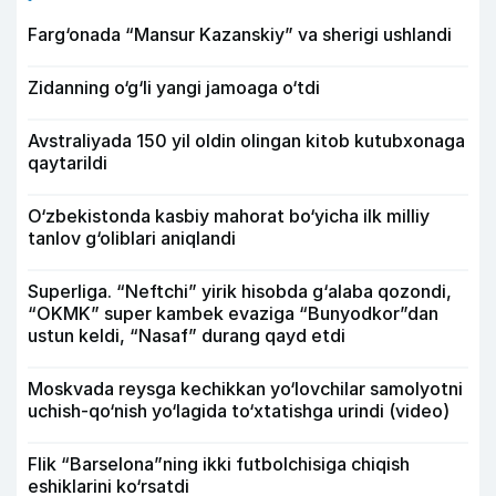
Farg‘onada “Mansur Kazanskiy” va sherigi ushlandi
Zidanning o‘g‘li yangi jamoaga o‘tdi
Avstraliyada 150 yil oldin olingan kitob kutubxonaga
qaytarildi
O‘zbekistonda kasbiy mahorat bo‘yicha ilk milliy
tanlov g‘oliblari aniqlandi
Superliga. “Neftchi” yirik hisobda g‘alaba qozondi,
“OKMK” super kambek evaziga “Bunyodkor”dan
ustun keldi, “Nasaf” durang qayd etdi
Moskvada reysga kechikkan yo‘lovchilar samolyotni
uchish-qo‘nish yo‘lagida to‘xtatishga urindi (video)
Flik “Barselona”ning ikki futbolchisiga chiqish
eshiklarini ko‘rsatdi