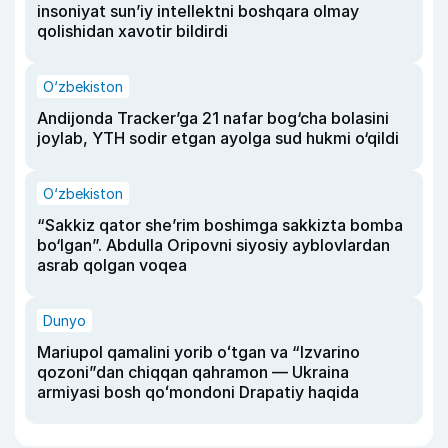
insoniyat sun’iy intellektni boshqara olmay
qolishidan xavotir bildirdi
O‘zbekiston
Andijonda Tracker’ga 21 nafar bog‘cha bolasini
joylab, YTH sodir etgan ayolga sud hukmi o‘qildi
O‘zbekiston
“Sakkiz qator she’rim boshimga sakkizta bomba
bo‘lgan”. Abdulla Oripovni siyosiy ayblovlardan
asrab qolgan voqea
Dunyo
Mariupol qamalini yorib oʻtgan va “Izvarino
qozoni”dan chiqqan qahramon — Ukraina
armiyasi bosh qoʻmondoni Drapatiy haqida