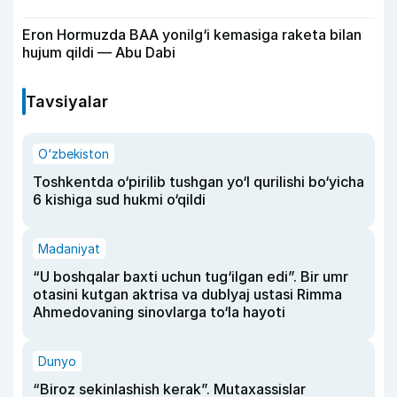
Eron Hormuzda BAA yonilg‘i kemasiga raketa bilan
hujum qildi — Abu Dabi
Tavsiyalar
O‘zbekiston
Toshkentda o‘pirilib tushgan yo‘l qurilishi bo‘yicha
6 kishiga sud hukmi o‘qildi
Madaniyat
“U boshqalar baxti uchun tug‘ilgan edi”. Bir umr
otasini kutgan aktrisa va dublyaj ustasi Rimma
Ahmedovaning sinovlarga to‘la hayoti
Dunyo
“Biroz sekinlashish kerak”. Mutaxassislar