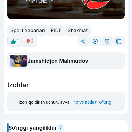
Sport xabarlari
FIDE
Shaxmat
1
2
Jamshidjon Mahmudov
Izohlar
ro‘yxatdan o‘ting
Izoh qoldirish uchun, avval
So‘nggi yangiliklar