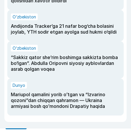
qolishidan xavotir bildirdi
O‘zbekiston
Andijonda Tracker’ga 21 nafar bog‘cha bolasini
joylab, YTH sodir etgan ayolga sud hukmi o‘qildi
O‘zbekiston
“Sakkiz qator she’rim boshimga sakkizta bomba
bo‘lgan”. Abdulla Oripovni siyosiy ayblovlardan
asrab qolgan voqea
Dunyo
Mariupol qamalini yorib oʻtgan va “Izvarino
qozoni”dan chiqqan qahramon — Ukraina
armiyasi bosh qoʻmondoni Drapatiy haqida