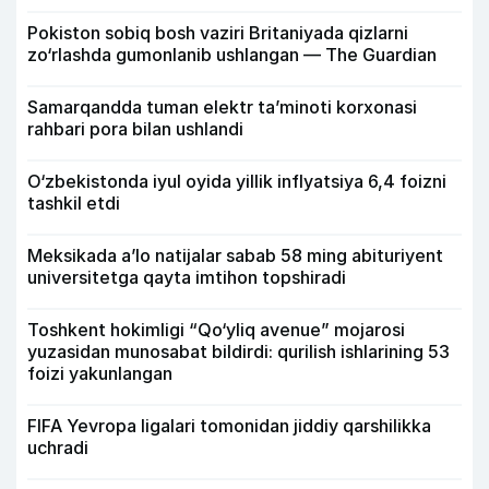
Pokiston sobiq bosh vaziri Britaniyada qizlarni
zo‘rlashda gumonlanib ushlangan — The Guardian
Samarqandda tuman elektr ta’minoti korxonasi
rahbari pora bilan ushlandi
O‘zbekistonda iyul oyida yillik inflyatsiya 6,4 foizni
tashkil etdi
Meksikada a’lo natijalar sabab 58 ming abituriyent
universitetga qayta imtihon topshiradi
Toshkent hokimligi “Qo‘yliq avenue” mojarosi
yuzasidan munosabat bildirdi: qurilish ishlarining 53
foizi yakunlangan
FIFA Yevropa ligalari tomonidan jiddiy qarshilikka
uchradi