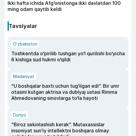
Ikki hafta ichida Afg‘onistonga ikki davlatdan 100
ming odam qaytib keldi
Tavsiyalar
O‘zbekiston
Toshkentda o‘pirilib tushgan yo‘l qurilishi bo‘yicha
6 kishiga sud hukmi o‘qildi
Madaniyat
“U boshqalar baxti uchun tug‘ilgan edi”. Bir umr
otasini kutgan aktrisa va dublyaj ustasi Rimma
Ahmedovaning sinovlarga to‘la hayoti
Dunyo
“Biroz sekinlashish kerak”. Mutaxassislar
insoniyat sun’iy intellektni boshqara olmay