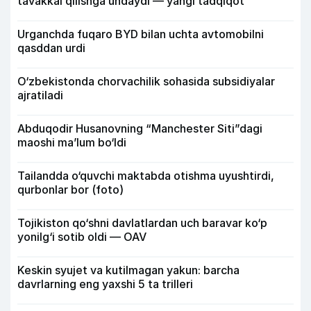
tavakkal qilishga undaydi — yangi tadqiqot
Urganchda fuqaro BYD bilan uchta avtomobilni
qasddan urdi
O‘zbekistonda chorvachilik sohasida subsidiyalar
ajratiladi
Abduqodir Husanovning “Manchester Siti”dagi
maoshi ma’lum bo‘ldi
Tailandda o‘quvchi maktabda otishma uyushtirdi,
qurbonlar bor (foto)
Tojikiston qo‘shni davlatlardan uch baravar ko‘p
yonilg‘i sotib oldi — OAV
Keskin syujet va kutilmagan yakun: barcha
davrlarning eng yaxshi 5 ta trilleri