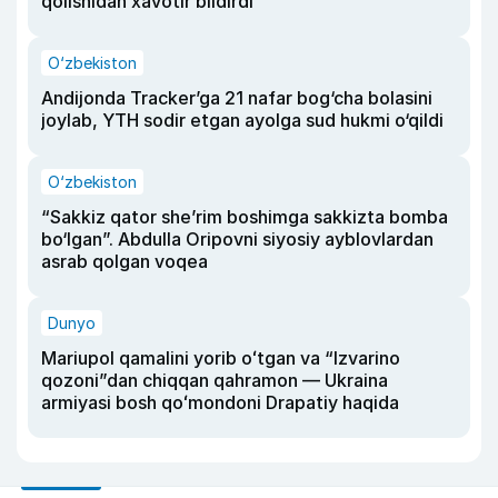
qolishidan xavotir bildirdi
O‘zbekiston
Andijonda Tracker’ga 21 nafar bog‘cha bolasini
joylab, YTH sodir etgan ayolga sud hukmi o‘qildi
O‘zbekiston
“Sakkiz qator she’rim boshimga sakkizta bomba
bo‘lgan”. Abdulla Oripovni siyosiy ayblovlardan
asrab qolgan voqea
Dunyo
Mariupol qamalini yorib oʻtgan va “Izvarino
qozoni”dan chiqqan qahramon — Ukraina
armiyasi bosh qoʻmondoni Drapatiy haqida