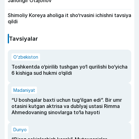
Jahongir Otajonov
Shimoliy Koreya aholiga it sho‘rvasini ichishni tavsiya
qildi
Tavsiyalar
O‘zbekiston
Toshkentda o‘pirilib tushgan yo‘l qurilishi bo‘yicha
6 kishiga sud hukmi o‘qildi
Madaniyat
“U boshqalar baxti uchun tug‘ilgan edi”. Bir umr
otasini kutgan aktrisa va dublyaj ustasi Rimma
Ahmedovaning sinovlarga to‘la hayoti
Dunyo