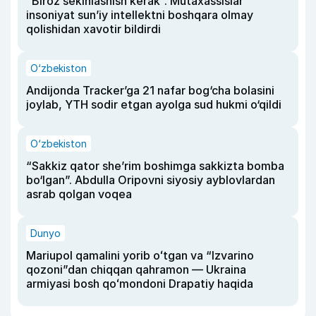
“Biroz sekinlashish kerak”. Mutaxassislar
insoniyat sun’iy intellektni boshqara olmay
qolishidan xavotir bildirdi
O‘zbekiston
Andijonda Tracker’ga 21 nafar bog‘cha bolasini
joylab, YTH sodir etgan ayolga sud hukmi o‘qildi
O‘zbekiston
“Sakkiz qator she’rim boshimga sakkizta bomba
bo‘lgan”. Abdulla Oripovni siyosiy ayblovlardan
asrab qolgan voqea
Dunyo
Mariupol qamalini yorib oʻtgan va “Izvarino
qozoni”dan chiqqan qahramon — Ukraina
armiyasi bosh qoʻmondoni Drapatiy haqida