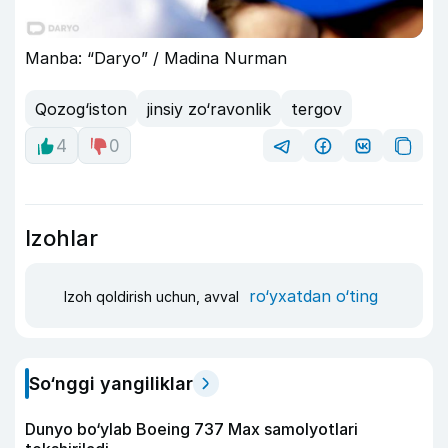
Manba: “Daryo” / Madina Nurman
Qozog‘iston
jinsiy zo‘ravonlik
tergov
4
0
Izohlar
ro‘yxatdan o‘ting
Izoh qoldirish uchun, avval
So‘nggi yangiliklar
Dunyo bo‘ylab Boeing 737 Max samolyotlari