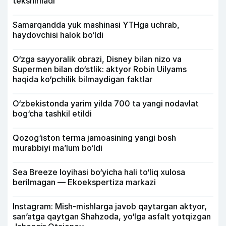
tekshiriladi
Samarqandda yuk mashinasi YTHga uchrab,
haydovchisi halok bo‘ldi
O‘zga sayyoralik obrazi, Disney bilan nizo va
Supermen bilan do‘stlik: aktyor Robin Uilyams
haqida ko‘pchilik bilmaydigan faktlar
O‘zbekistonda yarim yilda 700 ta yangi nodavlat
bog‘cha tashkil etildi
Qozog‘iston terma jamoasining yangi bosh
murabbiyi ma’lum bo‘ldi
Sea Breeze loyihasi bo‘yicha hali to‘liq xulosa
berilmagan — Ekoekspertiza markazi
Instagram: Mish-mishlarga javob qaytargan aktyor,
san’atga qaytgan Shahzoda, yo‘lga asfalt yotqizgan