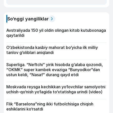
So‘nggi yangiliklar
Avstraliyada 150 yil oldin olingan kitob kutubxonaga
qaytarildi
O‘zbekistonda kasbiy mahorat bo‘yicha ilk milliy
tanlov g‘oliblari aniqlandi
Superliga. “Neftchi” yirik hisobda g‘alaba qozondi,
“OKMK” super kambek evaziga “Bunyodkor”dan
ustun keldi, “Nasaf” durang qayd etdi
Moskvada reysga kechikkan yo‘lovchilar samolyotni
uchish-qo‘nish yo‘lagida to‘xtatishga urindi (video)
Flik “Barselona”ning ikki futbolchisiga chiqish
eshiklarini ko‘rsatdi