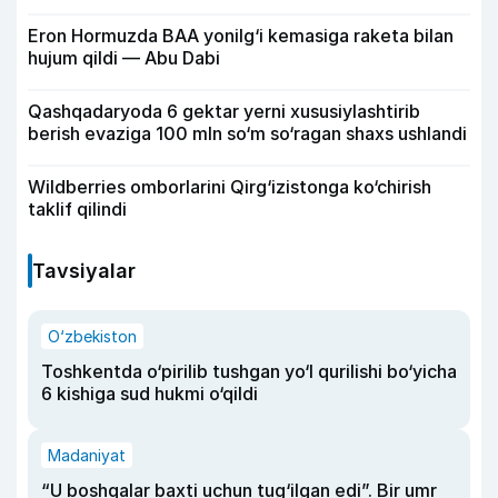
Eron Hormuzda BAA yonilg‘i kemasiga raketa bilan
hujum qildi — Abu Dabi
Qashqadaryoda 6 gektar yerni xususiylashtirib
berish evaziga 100 mln so‘m so‘ragan shaxs ushlandi
Wildberries omborlarini Qirg‘izistonga ko‘chirish
taklif qilindi
Tavsiyalar
O‘zbekiston
Toshkentda o‘pirilib tushgan yo‘l qurilishi bo‘yicha
6 kishiga sud hukmi o‘qildi
Madaniyat
“U boshqalar baxti uchun tug‘ilgan edi”. Bir umr