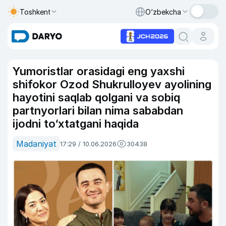
Toshkent
O‘zbekcha
Yumoristlar orasidagi eng yaxshi
shifokor Ozod Shukrulloyev ayolining
hayotini saqlab qolgani va sobiq
partnyorlari bilan nima sababdan
ijodni to‘xtatgani haqida
Madaniyat
17:29 / 10.06.2026
30438