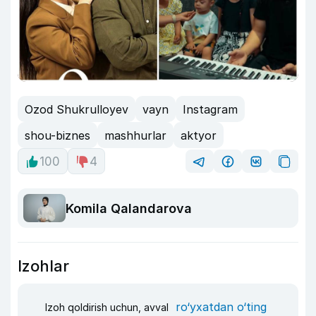
Ozod Shukrulloyev
vayn
Instagram
shou-biznes
mashhurlar
aktyor
100
4
Komila Qalandarova
Izohlar
ro‘yxatdan o‘ting
Izoh qoldirish uchun, avval