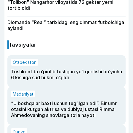
“Tolibon” Nangarhor viloyatida 72 gektar yerni
tortib oldi
Diomande “Real” tarixidagi eng qimmat futbolchiga
aylandi
Tavsiyalar
O‘zbekiston
Toshkentda o‘pirilib tushgan yo‘l qurilishi bo‘yicha
6 kishiga sud hukmi o‘qildi
Madaniyat
“U boshqalar baxti uchun tug‘ilgan edi”. Bir umr
otasini kutgan aktrisa va dublyaj ustasi Rimma
Ahmedovaning sinovlarga to‘la hayoti
Dunyo