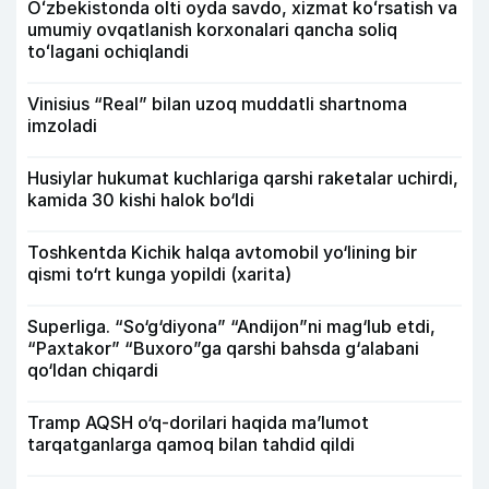
Oʻzbekistonda olti oyda savdo, xizmat koʻrsatish va
umumiy ovqatlanish korxonalari qancha soliq
toʻlagani ochiqlandi
Vinisius “Real” bilan uzoq muddatli shartnoma
imzoladi
Husiylar hukumat kuchlariga qarshi raketalar uchirdi,
kamida 30 kishi halok bo‘ldi
Toshkentda Kichik halqa avtomobil yo‘lining bir
qismi to‘rt kunga yopildi (xarita)
Superliga. “So‘g‘diyona” “Andijon”ni mag‘lub etdi,
“Paxtakor” “Buxoro”ga qarshi bahsda g‘alabani
qo‘ldan chiqardi
Tramp AQSH o‘q-dorilari haqida ma’lumot
tarqatganlarga qamoq bilan tahdid qildi