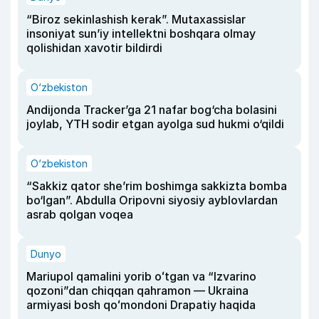
“Biroz sekinlashish kerak”. Mutaxassislar
insoniyat sun’iy intellektni boshqara olmay
qolishidan xavotir bildirdi
O‘zbekiston
Andijonda Tracker’ga 21 nafar bog‘cha bolasini
joylab, YTH sodir etgan ayolga sud hukmi o‘qildi
O‘zbekiston
“Sakkiz qator she’rim boshimga sakkizta bomba
bo‘lgan”. Abdulla Oripovni siyosiy ayblovlardan
asrab qolgan voqea
Dunyo
Mariupol qamalini yorib oʻtgan va “Izvarino
qozoni”dan chiqqan qahramon — Ukraina
armiyasi bosh qoʻmondoni Drapatiy haqida