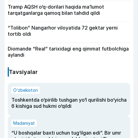
Tramp AQSH o‘q-dorilari haqida ma’lumot
tarqatganlarga qamoq bilan tahdid qildi
“Tolibon” Nangarhor viloyatida 72 gektar yerni
tortib oldi
Diomande “Real” tarixidagi eng qimmat futbolchiga
aylandi
Tavsiyalar
O‘zbekiston
Toshkentda o‘pirilib tushgan yo‘l qurilishi bo‘yicha
6 kishiga sud hukmi o‘qildi
Madaniyat
“U boshqalar baxti uchun tug‘ilgan edi”. Bir umr