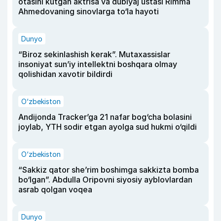
otasini kutgan aktrisa va dublyaj ustasi Rimma
Ahmedovaning sinovlarga to‘la hayoti
Dunyo
“Biroz sekinlashish kerak”. Mutaxassislar
insoniyat sun’iy intellektni boshqara olmay
qolishidan xavotir bildirdi
O‘zbekiston
Andijonda Tracker’ga 21 nafar bog‘cha bolasini
joylab, YTH sodir etgan ayolga sud hukmi o‘qildi
O‘zbekiston
“Sakkiz qator she’rim boshimga sakkizta bomba
bo‘lgan”. Abdulla Oripovni siyosiy ayblovlardan
asrab qolgan voqea
Dunyo