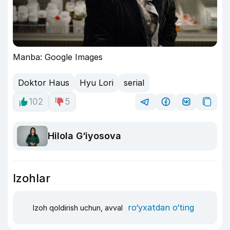
Manba: Google Images
Doktor Haus
Hyu Lori
serial
102
5
Hilola G‘iyosova
Izohlar
ro‘yxatdan o‘ting
Izoh qoldirish uchun, avval