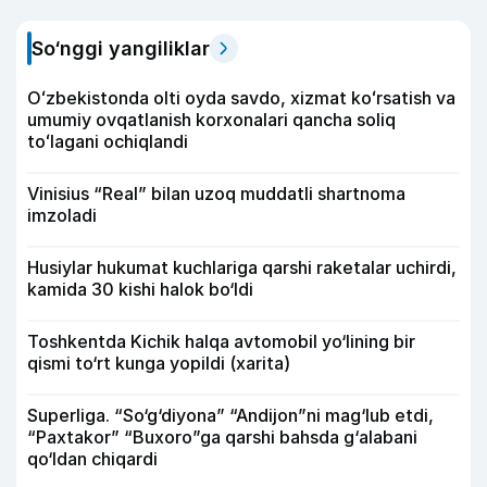
So‘nggi yangiliklar
Oʻzbekistonda olti oyda savdo, xizmat koʻrsatish va
umumiy ovqatlanish korxonalari qancha soliq
toʻlagani ochiqlandi
Vinisius “Real” bilan uzoq muddatli shartnoma
imzoladi
Husiylar hukumat kuchlariga qarshi raketalar uchirdi,
kamida 30 kishi halok bo‘ldi
Toshkentda Kichik halqa avtomobil yo‘lining bir
qismi to‘rt kunga yopildi (xarita)
Superliga. “So‘g‘diyona” “Andijon”ni mag‘lub etdi,
“Paxtakor” “Buxoro”ga qarshi bahsda g‘alabani
qo‘ldan chiqardi