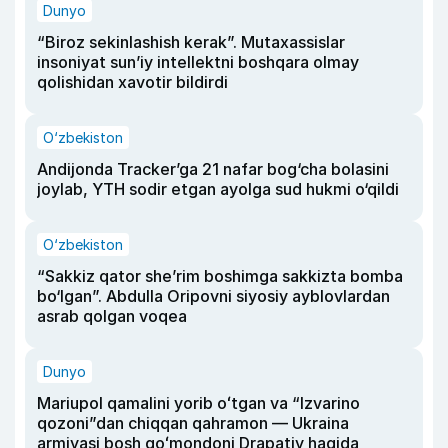
Dunyo
“Biroz sekinlashish kerak”. Mutaxassislar
insoniyat sun’iy intellektni boshqara olmay
qolishidan xavotir bildirdi
O‘zbekiston
Andijonda Tracker’ga 21 nafar bog‘cha bolasini
joylab, YTH sodir etgan ayolga sud hukmi o‘qildi
O‘zbekiston
“Sakkiz qator she’rim boshimga sakkizta bomba
bo‘lgan”. Abdulla Oripovni siyosiy ayblovlardan
asrab qolgan voqea
Dunyo
Mariupol qamalini yorib oʻtgan va “Izvarino
qozoni”dan chiqqan qahramon — Ukraina
armiyasi bosh qoʻmondoni Drapatiy haqida