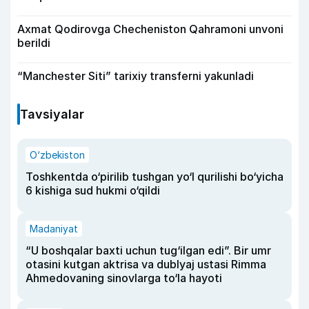
Axmat Qodirovga Checheniston Qahramoni unvoni
berildi
“Manchester Siti” tarixiy transferni yakunladi
Tavsiyalar
O‘zbekiston
Toshkentda o‘pirilib tushgan yo‘l qurilishi bo‘yicha
6 kishiga sud hukmi o‘qildi
Madaniyat
“U boshqalar baxti uchun tug‘ilgan edi”. Bir umr
otasini kutgan aktrisa va dublyaj ustasi Rimma
Ahmedovaning sinovlarga to‘la hayoti