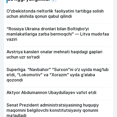
O‘zbekistonda rieltorlik faoliyatini tartibga solish
uchun alohida qonun qabul qilindi
“Rossiya Ukraina dronlari bilan Boltiqbo‘yi
mamlakatlariga zarba bermoqchi” — Litva mudofaa
vaziri
Avstriya kansleri onalar mehnati haqidagi gaplari
uchun uzr so‘radi
Superliga. “Navbahor” “Surxon”ni o‘z uyida mag‘lub
etdi, “Lokomotiv” va “Xorazm” uyda g‘alaba
qozondi
Aktyor Abdu­mannon Ubaydullayev vafot etdi
Senat Prezident administratsiyasining huquqiy
maqomini belgilovchi konstitutsiyaviy qonunni
ma’qulladi