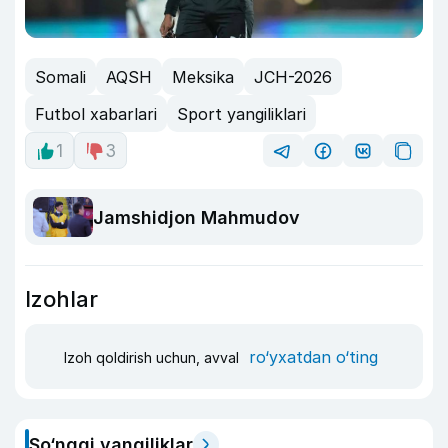
Somali
AQSH
Meksika
JCH-2026
Futbol xabarlari
Sport yangiliklari
1
3
Jamshidjon Mahmudov
Izohlar
ro‘yxatdan o‘ting
Izoh qoldirish uchun, avval
So‘nggi yangiliklar