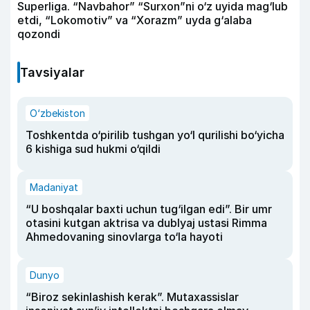
Superliga. “Navbahor” “Surxon”ni o‘z uyida mag‘lub
etdi, “Lokomotiv” va “Xorazm” uyda g‘alaba
qozondi
Tavsiyalar
O‘zbekiston
Toshkentda o‘pirilib tushgan yo‘l qurilishi bo‘yicha
6 kishiga sud hukmi o‘qildi
Madaniyat
“U boshqalar baxti uchun tug‘ilgan edi”. Bir umr
otasini kutgan aktrisa va dublyaj ustasi Rimma
Ahmedovaning sinovlarga to‘la hayoti
Dunyo
“Biroz sekinlashish kerak”. Mutaxassislar