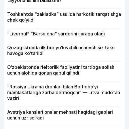
tayyorlanishini bilasizmi?
Toshkentda “zakladka” usulida narkotik tarqatishga
chek qo‘yildi
“Liverpul” “Barselona” sardorini ijaraga oladi
Qozog‘istonda ilk bor yo‘lovchili uchuvchisiz taksi
havoga ko‘tarildi
O‘zbekistonda rieltorlik faoliyatini tartibga solish
uchun alohida qonun qabul qilindi
“Rossiya Ukraina dronlari bilan Boltiqbo‘yi
mamlakatlariga zarba bermoqchi” — Litva mudofaa
vaziri
Avstriya kansleri onalar mehnati haqidagi gaplari
uchun uzr so‘radi