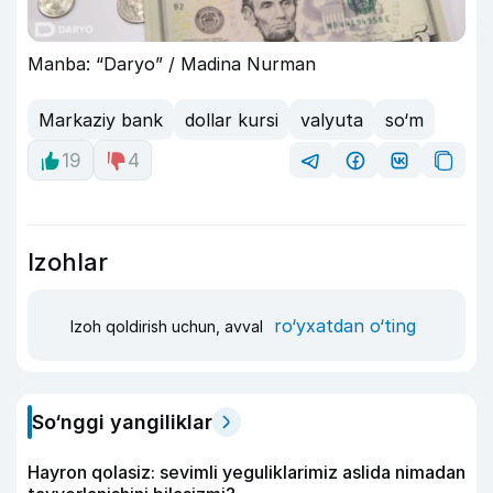
Manba: “Daryo” / Madina Nurman
Markaziy bank
dollar kursi
valyuta
so‘m
19
4
Izohlar
ro‘yxatdan o‘ting
Izoh qoldirish uchun, avval
So‘nggi yangiliklar
Hayron qolasiz: sevimli yeguliklarimiz aslida nimadan