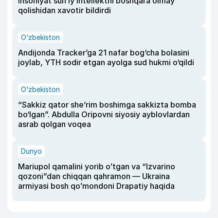
insoniyat sun’iy intellektni boshqara olmay
qolishidan xavotir bildirdi
O‘zbekiston
Andijonda Tracker’ga 21 nafar bog‘cha bolasini
joylab, YTH sodir etgan ayolga sud hukmi o‘qildi
O‘zbekiston
“Sakkiz qator she’rim boshimga sakkizta bomba
bo‘lgan”. Abdulla Oripovni siyosiy ayblovlardan
asrab qolgan voqea
Dunyo
Mariupol qamalini yorib oʻtgan va “Izvarino
qozoni”dan chiqqan qahramon — Ukraina
armiyasi bosh qoʻmondoni Drapatiy haqida