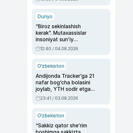
Ahmedovaning
sinovlarga to‘la hayoti
Dunyo
“Biroz sekinlashish
kerak”. Mutaxassislar
insoniyat sun’iy
intellektni boshqara
12:40 / 04.08.2026
olmay qolishidan xavotir
bildirdi
O‘zbekiston
Andijonda Tracker’ga 21
nafar bog‘cha bolasini
joylab, YTH sodir etgan
ayolga sud hukmi o‘qildi
23:41 / 03.08.2026
O‘zbekiston
“Sakkiz qator she’rim
boshimga sakkizta