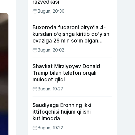
razvedkasi
Bugun, 20:30
Buxoroda fuqaroni biryo‘la 4-
kursdan o’qishga kiritib qo’yish
evaziga 26 mln so’m olgan
shaxs ushlandi
Bugun, 20:02
Shavkat Mirziyoyev Donald
Tramp bilan telefon orqali
muloqot qildi
Bugun, 19:27
Saudiyaga Eronning ikki
ittifoqchisi hujum qilishi
kutilmoqda
Bugun, 19:22