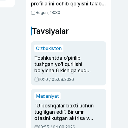
profillarini ochib qo‘yishi talab
etilishi mumkin
Bugun, 18:30
Tavsiyalar
O‘zbekiston
Toshkentda o‘pirilib
tushgan yo‘l qurilishi
bo‘yicha 6 kishiga sud
hukmi o‘qildi
10:10 / 05.08.2026
Madaniyat
“U boshqalar baxti uchun
tug‘ilgan edi”. Bir umr
otasini kutgan aktrisa va
dublyaj ustasi Rimma
13:55 / 04.08.2026