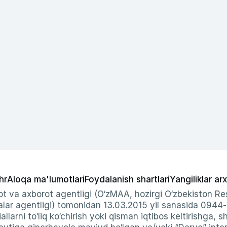
hr
Aloqa ma'lumotlari
Foydalanish shartlari
Yangiliklar arx
t va axborot agentligi (O‘zMAA, hozirgi O‘zbekiston Res
ar agentligi) tomonidan 13.03.2015 yil sanasida 0944
allarni to‘liq ko‘chirish yoki qisman iqtibos keltirishga, 