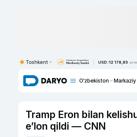
Toshkent
USD :
12 178,85
so'm
O‘zbekiston
Markaziy
Tramp Eron bilan kelish
e’lon qildi — CNN