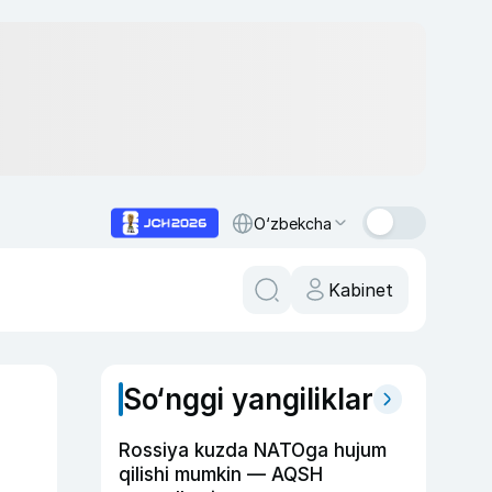
O‘zbekcha
Kabinet
So‘nggi yangiliklar
Rossiya kuzda NATOga hujum
qilishi mumkin — AQSH