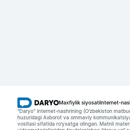
Maxfiylik siyosati
Internet-nas
“Daryo” internet-nashrining (O‘zbekiston matbuo
huzuridagi Axborot va ommaviy kommunikatsiyal
vositasi sifatida ro‘yxatga olingan. Matnli materi