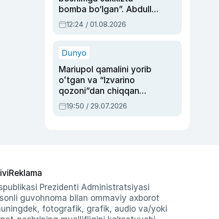
bomba bo‘lgan”. Abdulla
Oripovni siyosiy
12:24 / 01.08.2026
ayblovlardan asrab
qolgan voqea
Dunyo
Mariupol qamalini yorib
oʻtgan va “Izvarino
qozoni”dan chiqqan
qahramon — Ukraina
19:50 / 29.07.2026
armiyasi bosh
qoʻmondoni Drapatiy
haqida
ivi
Reklama
publikasi Prezidenti Administratsiyasi
-sonli guvohnoma bilan ommaviy axborot
shuningdek, fotografik, grafik, audio va/yoki