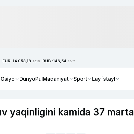
EUR :
RUB :
14 053,18
146,54
so'm
so'm
 Osiyo
Dunyo
Pul
Madaniyat
Sport
Layfstayl
uv yaqinligini kamida 37 marta