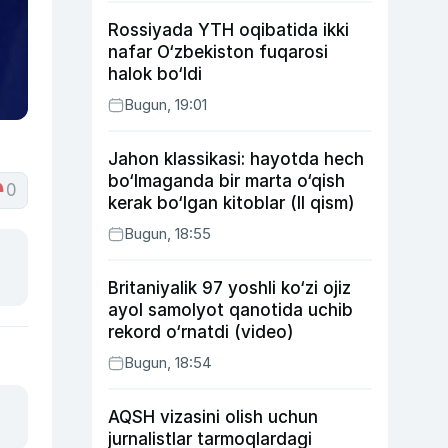
Rossiyada YTH oqibatida ikki
nafar O‘zbekiston fuqarosi
halok bo‘ldi
Bugun, 19:01
Jahon klassikasi: hayotda hech
bo‘lmaganda bir marta o‘qish
0
kerak bo‘lgan kitoblar (II qism)
Bugun, 18:55
Britaniyalik 97 yoshli ko‘zi ojiz
ayol samolyot qanotida uchib
rekord o‘rnatdi (video)
Bugun, 18:54
AQSH vizasini olish uchun
jurnalistlar tarmoqlardagi