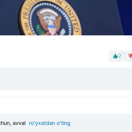
2
uchun, avval
ro‘yxatdan o‘ting