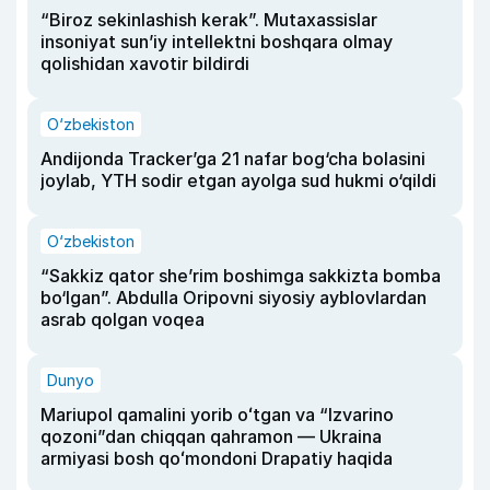
“Biroz sekinlashish kerak”. Mutaxassislar
insoniyat sun’iy intellektni boshqara olmay
qolishidan xavotir bildirdi
O‘zbekiston
Andijonda Tracker’ga 21 nafar bog‘cha bolasini
joylab, YTH sodir etgan ayolga sud hukmi o‘qildi
O‘zbekiston
“Sakkiz qator she’rim boshimga sakkizta bomba
bo‘lgan”. Abdulla Oripovni siyosiy ayblovlardan
asrab qolgan voqea
Dunyo
Mariupol qamalini yorib oʻtgan va “Izvarino
qozoni”dan chiqqan qahramon — Ukraina
armiyasi bosh qoʻmondoni Drapatiy haqida