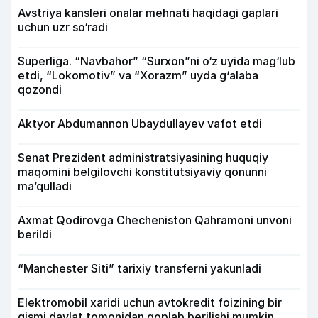
Avstriya kansleri onalar mehnati haqidagi gaplari
uchun uzr so‘radi
Superliga. “Navbahor” “Surxon”ni o‘z uyida mag‘lub
etdi, “Lokomotiv” va “Xorazm” uyda g‘alaba
qozondi
Aktyor Abdu­mannon Ubaydullayev vafot etdi
Senat Prezident administratsiyasining huquqiy
maqomini belgilovchi konstitutsiyaviy qonunni
ma’qulladi
Axmat Qodirovga Checheniston Qahramoni unvoni
berildi
“Manchester Siti” tarixiy transferni yakunladi
Elektromobil xaridi uchun avtokredit foizining bir
qismi davlat tomonidan qoplab berilishi mumkin