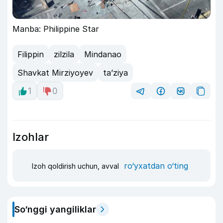
Manba: Philippine Star
Filippin
zilzila
Mindanao
Shavkat Mirziyoyev
ta’ziya
1
0
Izohlar
ro‘yxatdan o‘ting
Izoh qoldirish uchun, avval
So‘nggi yangiliklar