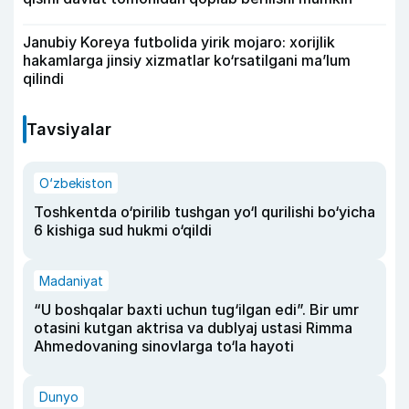
Janubiy Koreya futbolida yirik mojaro: xorijlik
hakamlarga jinsiy xizmatlar ko‘rsatilgani ma’lum
qilindi
Tavsiyalar
O‘zbekiston
Toshkentda o‘pirilib tushgan yo‘l qurilishi bo‘yicha
6 kishiga sud hukmi o‘qildi
Madaniyat
“U boshqalar baxti uchun tug‘ilgan edi”. Bir umr
otasini kutgan aktrisa va dublyaj ustasi Rimma
Ahmedovaning sinovlarga to‘la hayoti
Dunyo