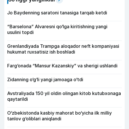
Jo Baydenning saratoni tanasiga tarqab ketdi
“Barselona” Alvaresni qo‘lga kiritishning yangi
usulini topdi
Grenlandiyada Trampga aloqador neft kompaniyasi
hukumat ruxsatisiz ish boshladi
Farg‘onada “Mansur Kazanskiy” va sherigi ushlandi
Zidanning o‘g‘li yangi jamoaga o‘tdi
Avstraliyada 150 yil oldin olingan kitob kutubxonaga
qaytarildi
O‘zbekistonda kasbiy mahorat bo‘yicha ilk milliy
tanlov g‘oliblari aniqlandi