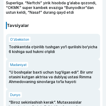
Superliga. “Neftchi” yirik hisobda g‘alaba qozondi,
“OKMK” super kambek evaziga “Bunyodkor”dan
ustun keldi, “Nasaf” durang qayd etdi
Tavsiyalar
O‘zbekiston
Toshkentda o‘pirilib tushgan yo‘l qurilishi bo‘yicha
6 kishiga sud hukmi o‘qildi
Madaniyat
“U boshqalar baxti uchun tug‘ilgan edi”. Bir umr
otasini kutgan aktrisa va dublyaj ustasi Rimma
Ahmedovaning sinovlarga to‘la hayoti
Dunyo
“Biroz sekinlashish kerak”. Mutaxassislar