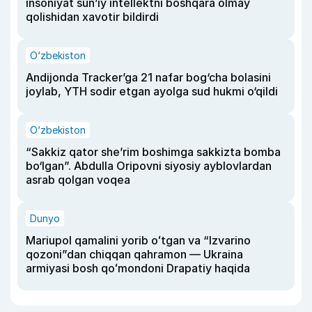
insoniyat sun’iy intellektni boshqara olmay
qolishidan xavotir bildirdi
O‘zbekiston
Andijonda Tracker’ga 21 nafar bog‘cha bolasini
joylab, YTH sodir etgan ayolga sud hukmi o‘qildi
O‘zbekiston
“Sakkiz qator she’rim boshimga sakkizta bomba
bo‘lgan”. Abdulla Oripovni siyosiy ayblovlardan
asrab qolgan voqea
Dunyo
Mariupol qamalini yorib oʻtgan va “Izvarino
qozoni”dan chiqqan qahramon — Ukraina
armiyasi bosh qoʻmondoni Drapatiy haqida