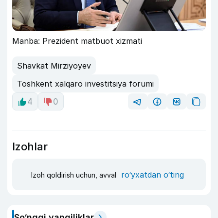
Manba: Prezident matbuot xizmati
Shavkat Mirziyoyev
Toshkent xalqaro investitsiya forumi
4
0
Izohlar
ro‘yxatdan o‘ting
Izoh qoldirish uchun, avval
So‘nggi yangiliklar