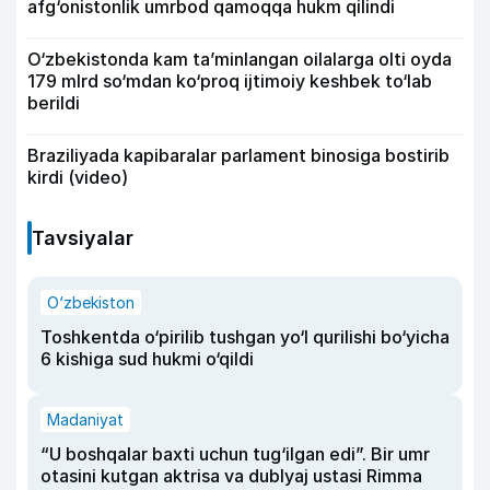
afg‘onistonlik umrbod qamoqqa hukm qilindi
O‘zbekistonda kam ta’minlangan oilalarga olti oyda
179 mlrd so‘mdan ko‘proq ijtimoiy keshbek to‘lab
berildi
Braziliyada kapibaralar parlament binosiga bostirib
kirdi (video)
Tavsiyalar
O‘zbekiston
Toshkentda o‘pirilib tushgan yo‘l qurilishi bo‘yicha
6 kishiga sud hukmi o‘qildi
Madaniyat
“U boshqalar baxti uchun tug‘ilgan edi”. Bir umr
otasini kutgan aktrisa va dublyaj ustasi Rimma