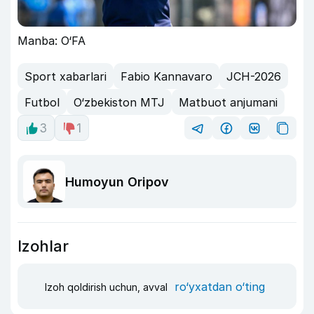
Manba: O‘FA
Sport xabarlari
Fabio Kannavaro
JCH-2026
Futbol
O‘zbekiston MTJ
Matbuot anjumani
3
1
Humoyun Oripov
Izohlar
ro‘yxatdan o‘ting
Izoh qoldirish uchun, avval