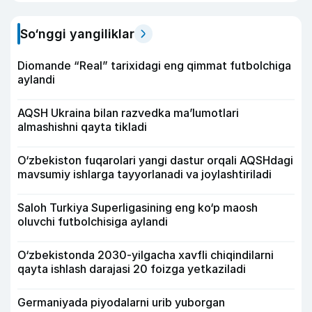
So‘nggi yangiliklar
Diomande “Real” tarixidagi eng qimmat futbolchiga
aylandi
AQSH Ukraina bilan razvedka ma’lumotlari
almashishni qayta tikladi
O‘zbekiston fuqarolari yangi dastur orqali AQSHdagi
mavsumiy ishlarga tayyorlanadi va joylashtiriladi
Saloh Turkiya Superligasining eng ko‘p maosh
oluvchi futbolchisiga aylandi
O‘zbekistonda 2030-yilgacha xavfli chiqindilarni
qayta ishlash darajasi 20 foizga yetkaziladi
Germaniyada piyodalarni urib yuborgan