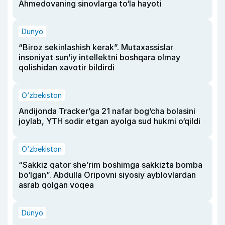
Ahmedovaning sinovlarga to‘la hayoti
Dunyo
“Biroz sekinlashish kerak”. Mutaxassislar
insoniyat sun’iy intellektni boshqara olmay
qolishidan xavotir bildirdi
O‘zbekiston
Andijonda Tracker’ga 21 nafar bog‘cha bolasini
joylab, YTH sodir etgan ayolga sud hukmi o‘qildi
O‘zbekiston
“Sakkiz qator she’rim boshimga sakkizta bomba
bo‘lgan”. Abdulla Oripovni siyosiy ayblovlardan
asrab qolgan voqea
Dunyo