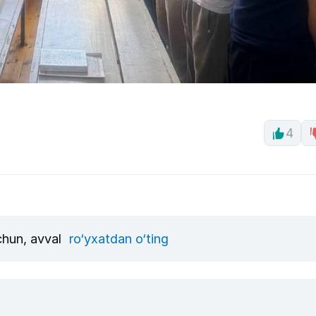
4
uchun, avval
ro‘yxatdan o‘ting