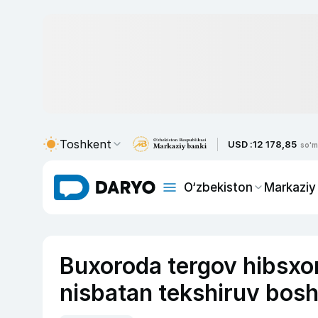
Toshkent
USD :
12 178,85
so'm
O‘zbekiston
Markaziy
Buxoroda tergov hibsxo
nisbatan tekshiruv bosh