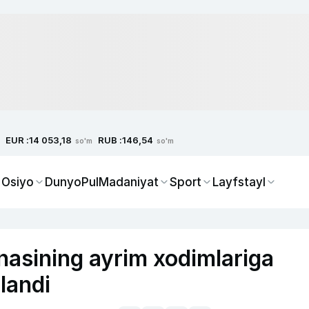
EUR :
RUB :
14 053,18
146,54
so'm
so'm
 Osiyo
Dunyo
Pul
Madaniyat
Sport
Layfstayl
nasining ayrim xodimlariga
landi