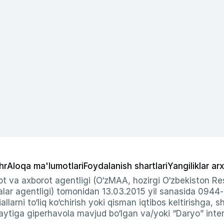
hr
Aloqa ma'lumotlari
Foydalanish shartlari
Yangiliklar arx
t va axborot agentligi (O‘zMAA, hozirgi O‘zbekiston Res
ar agentligi) tomonidan 13.03.2015 yil sanasida 0944
allarni to‘liq ko‘chirish yoki qisman iqtibos keltirishga, 
ytiga giperhavola mavjud bo‘lgan va/yoki “Daryo” intern