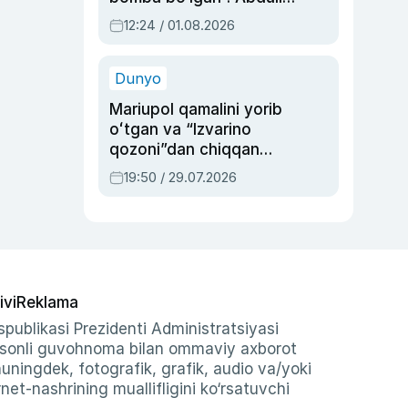
Oripovni siyosiy
12:24 / 01.08.2026
ayblovlardan asrab
qolgan voqea
Dunyo
Mariupol qamalini yorib
oʻtgan va “Izvarino
qozoni”dan chiqqan
qahramon — Ukraina
19:50 / 29.07.2026
armiyasi bosh
qoʻmondoni Drapatiy
haqida
ivi
Reklama
publikasi Prezidenti Administratsiyasi
-sonli guvohnoma bilan ommaviy axborot
shuningdek, fotografik, grafik, audio va/yoki
et-nashrining muallifligini ko‘rsatuvchi