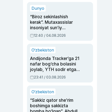
sinovlarga to‘la hayoti
Dunyo
“Biroz sekinlashish
kerak”. Mutaxassislar
insoniyat sun’iy
intellektni boshqara
12:40 / 04.08.2026
olmay qolishidan xavotir
bildirdi
O‘zbekiston
Andijonda Tracker’ga 21
nafar bog‘cha bolasini
joylab, YTH sodir etgan
ayolga sud hukmi o‘qildi
23:41 / 03.08.2026
O‘zbekiston
“Sakkiz qator she’rim
boshimga sakkizta
bomba bo‘lgan”. Abdulla