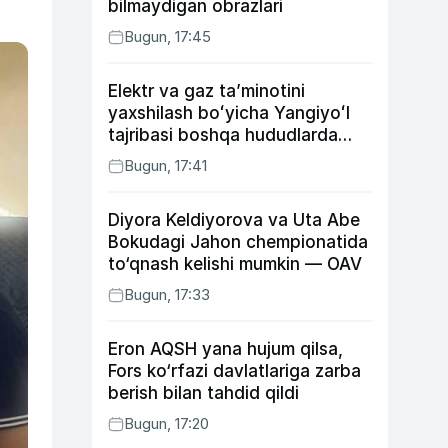
bilmaydigan obrazlari
Bugun, 17:45
Elektr va gaz taʼminotini
yaxshilash boʻyicha Yangiyoʻl
tajribasi boshqa hududlarda
ham joriy etiladi
Bugun, 17:41
Diyora Keldiyorova va Uta Abe
Bokudagi Jahon chempionatida
to‘qnash kelishi mumkin — OAV
Bugun, 17:33
Eron AQSH yana hujum qilsa,
Fors ko‘rfazi davlatlariga zarba
berish bilan tahdid qildi
Bugun, 17:20