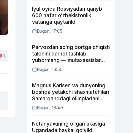
Iyul oyida Rossiyadan qariyb
600 nafar o‘zbekistonlik
vatanga qaytarildi
Bugun, 17:05
Parvozdan so‘ng bortga chiqish
talonini darhol tashlab
1
yubormang — mutaxassislar
buning sababini tushuntirdi
Bugun, 16:55
Magnus Karlsen va dunyoning
boshqa yetakchi shaxmatchilari
Samarqanddagi olimpiadani
o‘tkazib yuboradi
Bugun, 16:40
Netanyaxuning o‘lgan akasiga
Ugandada haykal qo‘yildi