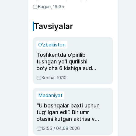
Bugun, 16:35
Tavsiyalar
O‘zbekiston
Toshkentda o‘pirilib
tushgan yo‘l qurilishi
bo‘yicha 6 kishiga sud
hukmi o‘qildi
Kecha, 10:10
Madaniyat
“U boshqalar baxti uchun
tug‘ilgan edi”. Bir umr
otasini kutgan aktrisa va
dublyaj ustasi Rimma
13:55 / 04.08.2026
Ahmedovaning