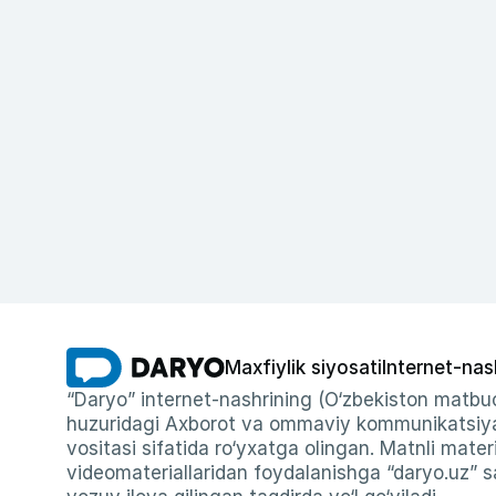
Maxfiylik siyosati
Internet-nas
“Daryo” internet-nashrining (O‘zbekiston matbuo
huzuridagi Axborot va ommaviy kommunikatsiyal
vositasi sifatida ro‘yxatga olingan. Matnli materi
videomateriallaridan foydalanishga “daryo.uz” sa