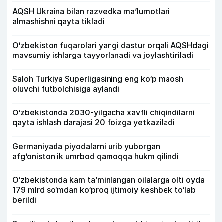
AQSH Ukraina bilan razvedka ma’lumotlari
almashishni qayta tikladi
O‘zbekiston fuqarolari yangi dastur orqali AQSHdagi
mavsumiy ishlarga tayyorlanadi va joylashtiriladi
Saloh Turkiya Superligasining eng ko‘p maosh
oluvchi futbolchisiga aylandi
O‘zbekistonda 2030-yilgacha xavfli chiqindilarni
qayta ishlash darajasi 20 foizga yetkaziladi
Germaniyada piyodalarni urib yuborgan
afg‘onistonlik umrbod qamoqqa hukm qilindi
O‘zbekistonda kam ta’minlangan oilalarga olti oyda
179 mlrd so‘mdan ko‘proq ijtimoiy keshbek to‘lab
berildi