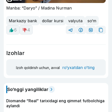
Manba: “Daryo” / Madina Nurman
Markaziy bank
dollar kursi
valyuta
so‘m
6
4
Izohlar
ro‘yxatdan o‘ting
Izoh qoldirish uchun, avval
So‘nggi yangiliklar
Diomande “Real” tarixidagi eng qimmat futbolchiga
aylandi