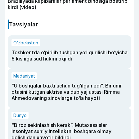
Braziliyada kapibaralar parlament binosiga bostirib
kirdi (video)
Tavsiyalar
O‘zbekiston
Toshkentda o‘pirilib tushgan yo‘l qurilishi bo‘yicha
6 kishiga sud hukmi o‘qildi
Madaniyat
“U boshqalar baxti uchun tug‘ilgan edi”. Bir umr
otasini kutgan aktrisa va dublyaj ustasi Rimma
Ahmedovaning sinovlarga to‘la hayoti
Dunyo
“Biroz sekinlashish kerak”. Mutaxassislar
insoniyat sun’iy intellektni boshqara olmay
qolishidan xavotir bildirdi