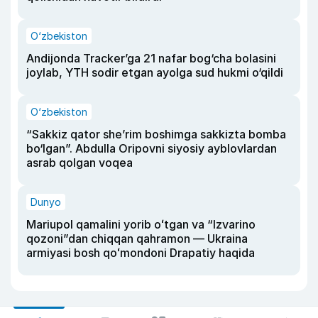
O‘zbekiston
Andijonda Tracker’ga 21 nafar bog‘cha bolasini
joylab, YTH sodir etgan ayolga sud hukmi o‘qildi
O‘zbekiston
“Sakkiz qator she’rim boshimga sakkizta bomba
bo‘lgan”. Abdulla Oripovni siyosiy ayblovlardan
asrab qolgan voqea
Dunyo
Mariupol qamalini yorib oʻtgan va “Izvarino
qozoni”dan chiqqan qahramon — Ukraina
armiyasi bosh qoʻmondoni Drapatiy haqida