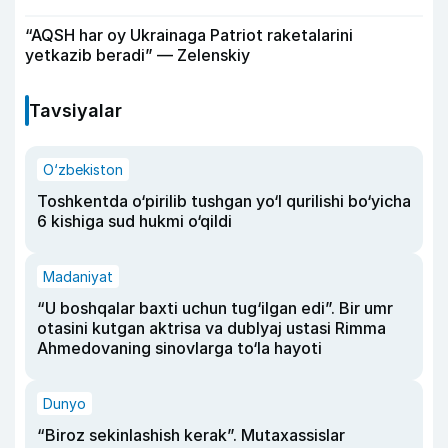
“AQSH har oy Ukrainaga Patriot raketalarini
yetkazib beradi” — Zelenskiy
Tavsiyalar
O‘zbekiston
Toshkentda o‘pirilib tushgan yo‘l qurilishi bo‘yicha
6 kishiga sud hukmi o‘qildi
Madaniyat
“U boshqalar baxti uchun tug‘ilgan edi”. Bir umr
otasini kutgan aktrisa va dublyaj ustasi Rimma
Ahmedovaning sinovlarga to‘la hayoti
Dunyo
“Biroz sekinlashish kerak”. Mutaxassislar