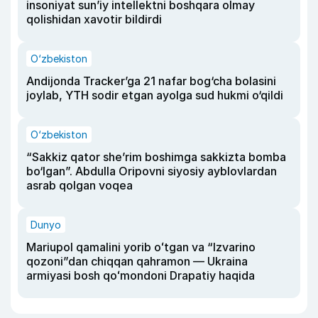
insoniyat sun’iy intellektni boshqara olmay
qolishidan xavotir bildirdi
O‘zbekiston
Andijonda Tracker’ga 21 nafar bog‘cha bolasini
joylab, YTH sodir etgan ayolga sud hukmi o‘qildi
O‘zbekiston
“Sakkiz qator she’rim boshimga sakkizta bomba
bo‘lgan”. Abdulla Oripovni siyosiy ayblovlardan
asrab qolgan voqea
Dunyo
Mariupol qamalini yorib oʻtgan va “Izvarino
qozoni”dan chiqqan qahramon — Ukraina
armiyasi bosh qoʻmondoni Drapatiy haqida