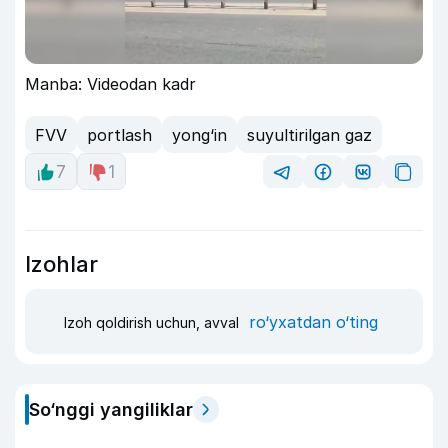
Manba: Videodan kadr
FVV
portlash
yong‘in
suyultirilgan gaz
7
1
Izohlar
ro‘yxatdan o‘ting
Izoh qoldirish uchun, avval
So‘nggi yangiliklar