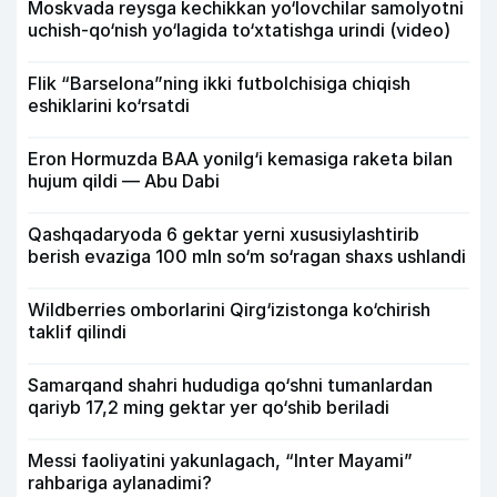
Moskvada reysga kechikkan yo‘lovchilar samolyotni
uchish-qo‘nish yo‘lagida to‘xtatishga urindi (video)
Flik “Barselona”ning ikki futbolchisiga chiqish
eshiklarini ko‘rsatdi
Eron Hormuzda BAA yonilg‘i kemasiga raketa bilan
hujum qildi — Abu Dabi
Qashqadaryoda 6 gektar yerni xususiylashtirib
berish evaziga 100 mln so‘m so‘ragan shaxs ushlandi
Wildberries omborlarini Qirg‘izistonga ko‘chirish
taklif qilindi
Samarqand shahri hududiga qo‘shni tumanlardan
qariyb 17,2 ming gektar yer qo‘shib beriladi
Messi faoliyatini yakunlagach, “Inter Mayami”
rahbariga aylanadimi?