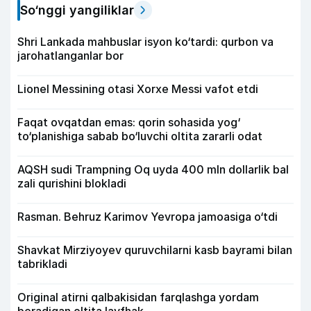
So‘nggi yangiliklar
Shri Lankada mahbuslar isyon ko‘tardi: qurbon va
jarohatlanganlar bor
Lionel Messining otasi Xorxe Messi vafot etdi
Faqat ovqatdan emas: qorin sohasida yog‘
to‘planishiga sabab bo‘luvchi oltita zararli odat
AQSH sudi Trampning Oq uyda 400 mln dollarlik bal
zali qurishini blokladi
Rasman. Behruz Karimov Yevropa jamoasiga o‘tdi
Shavkat Mirziyoyev quruvchilarni kasb bayrami bilan
tabrikladi
Original atirni qalbakisidan farqlashga yordam
beradigan oltita layfhak