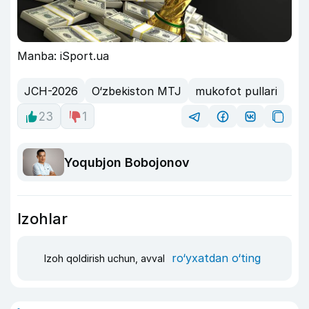
Manba: iSport.ua
JCH-2026
O‘zbekiston MTJ
mukofot pullari
23
1
Yoqubjon Bobojonov
Izohlar
ro‘yxatdan o‘ting
Izoh qoldirish uchun, avval