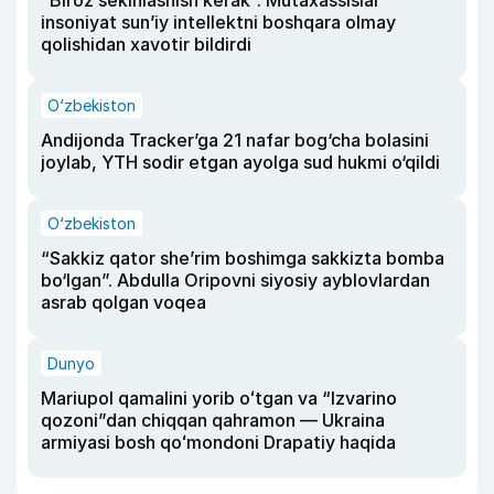
insoniyat sun’iy intellektni boshqara olmay
qolishidan xavotir bildirdi
O‘zbekiston
Andijonda Tracker’ga 21 nafar bog‘cha bolasini
joylab, YTH sodir etgan ayolga sud hukmi o‘qildi
O‘zbekiston
“Sakkiz qator she’rim boshimga sakkizta bomba
bo‘lgan”. Abdulla Oripovni siyosiy ayblovlardan
asrab qolgan voqea
Dunyo
Mariupol qamalini yorib oʻtgan va “Izvarino
qozoni”dan chiqqan qahramon — Ukraina
armiyasi bosh qoʻmondoni Drapatiy haqida