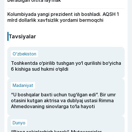
Kolumbiyada yangi prezident ish boshladi. AQSH 1
mlrd dollarlik xavfsizlik yordami bermoqchi
Tavsiyalar
O‘zbekiston
Toshkentda o‘pirilib tushgan yo‘l qurilishi bo‘yicha
6 kishiga sud hukmi o‘qildi
Madaniyat
“U boshqalar baxti uchun tug‘ilgan edi”. Bir umr
otasini kutgan aktrisa va dublyaj ustasi Rimma
Ahmedovaning sinovlarga to‘la hayoti
Dunyo
“Biroz sekinlashish kerak”. Mutaxassislar