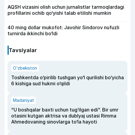
AQSH vizasini olish uchun jurnalistlar tarmoqlardagi
profillarini ochib qo‘yishi talab etilishi mumkin
40 ming dollar mukofot: Javohir Sindorov nufuzli
turnirda ikkinchi bo‘ldi
Tavsiyalar
O‘zbekiston
Toshkentda o‘pirilib tushgan yo‘l qurilishi bo‘yicha
6 kishiga sud hukmi o‘qildi
Madaniyat
“U boshqalar baxti uchun tug‘ilgan edi”. Bir umr
otasini kutgan aktrisa va dublyaj ustasi Rimma
Ahmedovaning sinovlarga to‘la hayoti