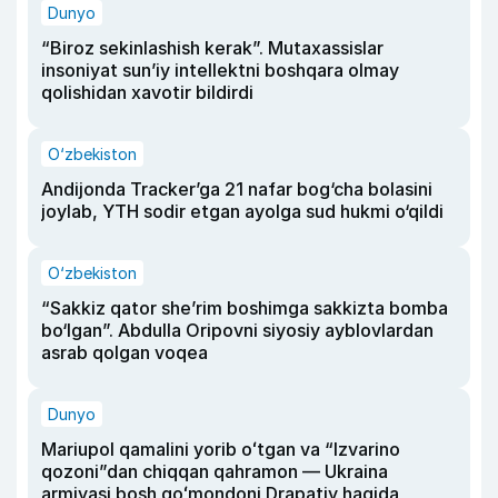
Dunyo
“Biroz sekinlashish kerak”. Mutaxassislar
insoniyat sun’iy intellektni boshqara olmay
qolishidan xavotir bildirdi
O‘zbekiston
Andijonda Tracker’ga 21 nafar bog‘cha bolasini
joylab, YTH sodir etgan ayolga sud hukmi o‘qildi
O‘zbekiston
“Sakkiz qator she’rim boshimga sakkizta bomba
bo‘lgan”. Abdulla Oripovni siyosiy ayblovlardan
asrab qolgan voqea
Dunyo
Mariupol qamalini yorib oʻtgan va “Izvarino
qozoni”dan chiqqan qahramon — Ukraina
armiyasi bosh qoʻmondoni Drapatiy haqida