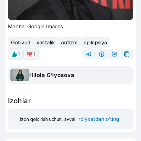
Manba: Google Images
Gollivud
xastalik
autizm
epilepsiya
1
1
Hilola G‘iyosova
Izohlar
ro‘yxatdan o‘ting
Izoh qoldirish uchun, avval