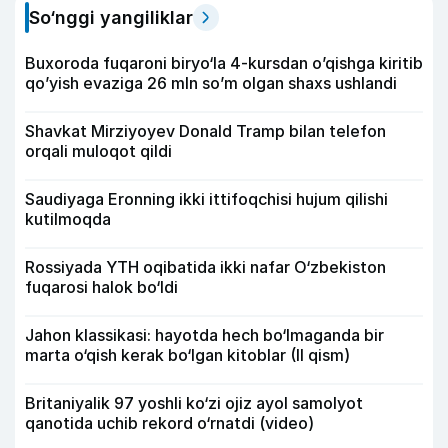
So‘nggi yangiliklar
Buxoroda fuqaroni biryo‘la 4-kursdan o’qishga kiritib
qo’yish evaziga 26 mln so’m olgan shaxs ushlandi
Shavkat Mirziyoyev Donald Tramp bilan telefon
orqali muloqot qildi
Saudiyaga Eronning ikki ittifoqchisi hujum qilishi
kutilmoqda
Rossiyada YTH oqibatida ikki nafar O‘zbekiston
fuqarosi halok bo‘ldi
Jahon klassikasi: hayotda hech bo‘lmaganda bir
marta o‘qish kerak bo‘lgan kitoblar (II qism)
Britaniyalik 97 yoshli ko‘zi ojiz ayol samolyot
qanotida uchib rekord o‘rnatdi (video)