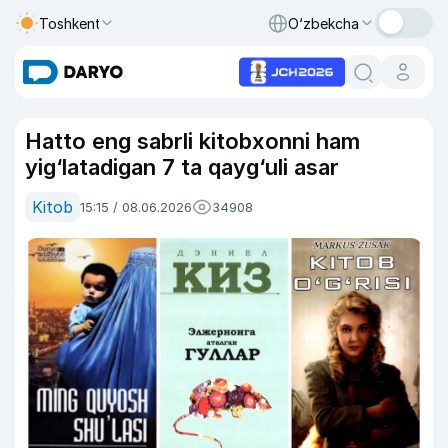
Toshkent
O‘zbekcha
Hatto eng sabrli kitobxonni ham
yig‘latadigan 7 ta qayg‘uli asar
Kitob
15:15 / 08.06.2026
34908