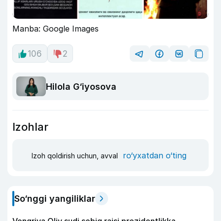
Manba: Google Images
106
2
Hilola G‘iyosova
Izohlar
ro‘yxatdan o‘ting
Izoh qoldirish uchun, avval
So‘nggi yangiliklar