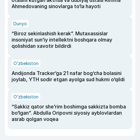
otasini kutgan aktrisa va dublyaj ustasi Rimma
Ahmedovaning sinovlarga to‘la hayoti
Dunyo
“Biroz sekinlashish kerak”. Mutaxassislar
insoniyat sun’iy intellektni boshqara olmay
qolishidan xavotir bildirdi
O‘zbekiston
Andijonda Tracker’ga 21 nafar bog‘cha bolasini
joylab, YTH sodir etgan ayolga sud hukmi o‘qildi
O‘zbekiston
“Sakkiz qator she’rim boshimga sakkizta bomba
bo‘lgan”. Abdulla Oripovni siyosiy ayblovlardan
asrab qolgan voqea