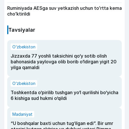
Ruminiyada AESga suv yetkazish uchun toʻrtta kema
choʻktirildi
Tavsiyalar
O‘zbekiston
Jizzaxda 77 yoshli taksichini qo‘y sotib olish
bahonasida yaylovga olib borib o‘ldirgan yigit 20
yilga qamaldi
O‘zbekiston
Toshkentda o‘pirilib tushgan yo‘l qurilishi bo‘yicha
6 kishiga sud hukmi o‘qildi
Madaniyat
“U boshqalar baxti uchun tug‘ilgan edi”. Bir umr