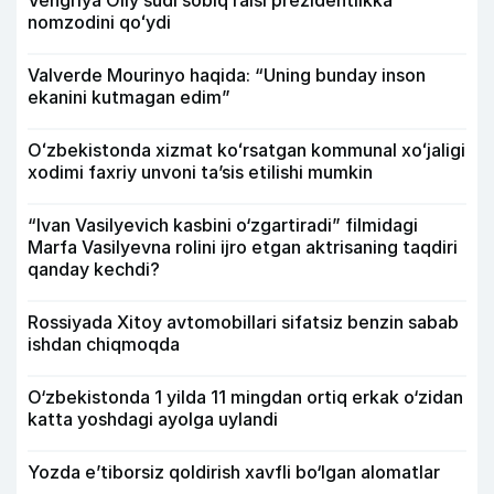
Vengriya Oliy sudi sobiq raisi prezidentlikka
nomzodini qoʻydi
Valverde Mourinyo haqida: “Uning bunday inson
ekanini kutmagan edim”
Oʻzbekistonda xizmat koʻrsatgan kommunal xoʻjaligi
xodimi faxriy unvoni taʼsis etilishi mumkin
“Ivan Vasilyevich kasbini o‘zgartiradi” filmidagi
Marfa Vasilyevna rolini ijro etgan aktrisaning taqdiri
qanday kechdi?
Rossiyada Xitoy avtomobillari sifatsiz benzin sabab
ishdan chiqmoqda
O‘zbekistonda 1 yilda 11 mingdan ortiq erkak o‘zidan
katta yoshdagi ayolga uylandi
Yozda e’tiborsiz qoldirish xavfli bo‘lgan alomatlar